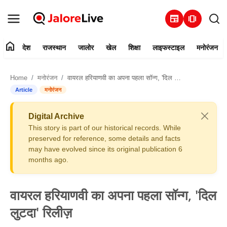
newspaper
amp_stories
home
देश
राजस्थान
जालोर
खेल
शिक्षा
लाइफस्टाइल
मनोरंजन
हमारे बारे में
Home
मनोरंजन
वायरल हरियाणवी का अपना पहला सॉन्ग, 'दिल लुटदा' रिलीज़
संपर्क करें
Article
मनोरंजन
देश
Digital Archive
This story is part of our historical records. While
राजस्थान
preserved for reference, some details and facts
may have evolved since its original publication 6
months ago.
जालोर
खेल
वायरल हरियाणवी का अपना पहला सॉन्ग, 'दिल
लुटदा' रिलीज़
शिक्षा