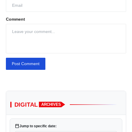
Comment
Post Comment
DIGITAL
ARCHIVES
calendar_today
Jump to specific date: