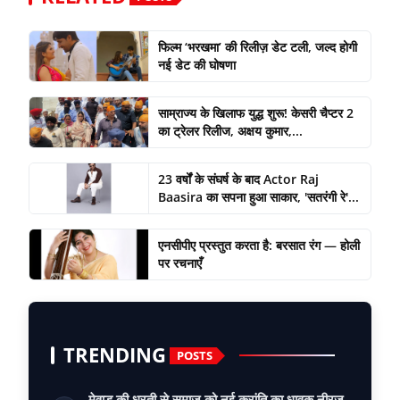
फिल्म ‘भरखमा’ की रिलीज़ डेट टली, जल्द होगी
नई डेट की घोषणा
साम्राज्य के खिलाफ युद्ध शुरू! केसरी चैप्टर 2
का ट्रेलर रिलीज, अक्षय कुमार,...
23 वर्षों के संघर्ष के बाद Actor Raj
Baasira का सपना हुआ साकार, 'सतरंगी रे'...
एनसीपीए प्रस्तुत करता है: बरसात रंग — होली
पर रचनाएँ
TRENDING
POSTS
मेवाड़ की धरती से समाज को नई क्रांति का धावक नीरज