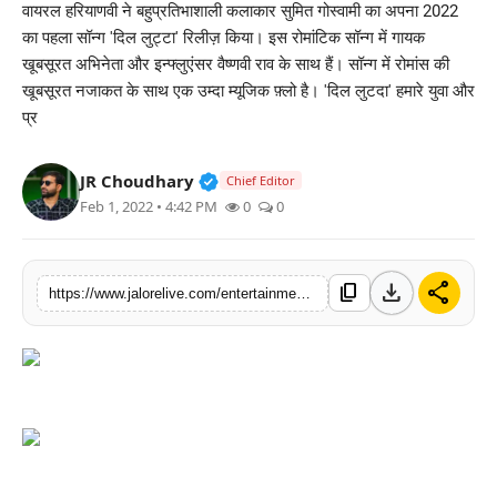
वायरल हरियाणवी ने बहुप्रतिभाशाली कलाकार सुमित गोस्वामी का अपना 2022
लाइफस्टाइल
का पहला सॉन्ग 'दिल लुट्टा' रिलीज़ किया। इस रोमांटिक सॉन्ग में गायक
खूबसूरत अभिनेता और इन्फ्लुएंसर वैष्णवी राव के साथ हैं। सॉन्ग में रोमांस की
मनोरंजन
खूबसूरत नजाकत के साथ एक उम्दा म्यूजिक फ़्लो है। 'दिल लुटदा' हमारे युवा और
प्र
तकनीक
Verified Public Figure • 30 Mar, 2
JR Choudhary
Chief Editor
विशेष
Feb 1, 2022 • 4:42 PM
0
0
बिज़नेस
download
share
content_copy
https://www.jalorelive.com/entertainment/viral-haryanvi-releases-its-first-song