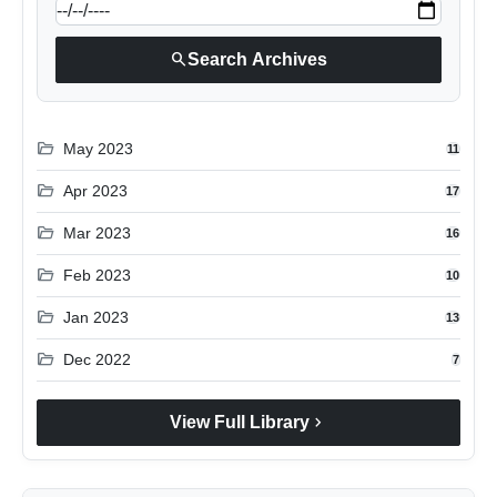
search
Search Archives
folder_open
May 2023
11
folder_open
Apr 2023
17
folder_open
Mar 2023
16
folder_open
Feb 2023
10
folder_open
Jan 2023
13
folder_open
Dec 2022
7
chevron_right
View Full Library