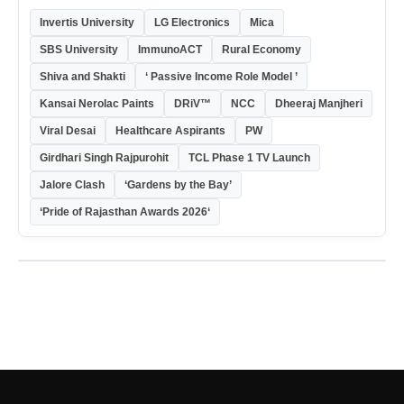
Invertis University
LG Electronics
Mica
SBS University
ImmunoACT
Rural Economy
Shiva and Shakti
‘ Passive Income Role Model ’
Kansai Nerolac Paints
DRiV™
NCC
Dheeraj Manjheri
Viral Desai
Healthcare Aspirants
PW
Girdhari Singh Rajpurohit
TCL Phase 1 TV Launch
Jalore Clash
‘Gardens by the Bay’
‘Pride of Rajasthan Awards 2026‘