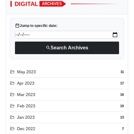
DIGITAL
ARCHIVES
calendar_today
Jump to specific date:
search
Search Archives
folder_open
May 2023
11
folder_open
Apr 2023
17
folder_open
Mar 2023
16
folder_open
Feb 2023
10
folder_open
Jan 2023
13
folder_open
Dec 2022
7