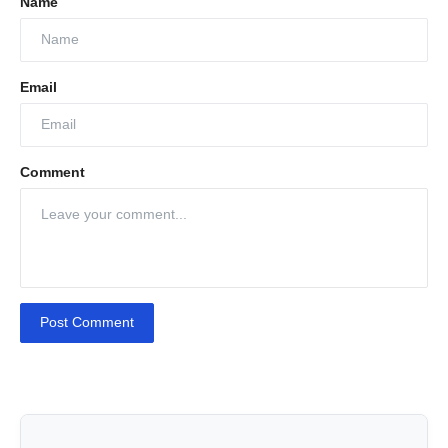
Name
Email
Comment
Post Comment