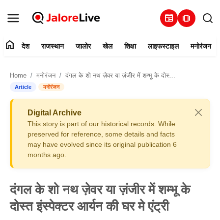
newspaper
amp_stories
home
देश
राजस्थान
जालोर
खेल
शिक्षा
लाइफस्टाइल
मनोरंजन
हमारे बारे में
Home
मनोरंजन
दंगल के शो नथ ज़ेवर या ज़ंजीर में शम्भू के दोस्त इंस्पेक्टर आर्यन की घर मे एंट्री
संपर्क करें
Article
मनोरंजन
देश
Digital Archive
This story is part of our historical records. While
राजस्थान
preserved for reference, some details and facts
may have evolved since its original publication 6
months ago.
जालोर
खेल
दंगल के शो नथ ज़ेवर या ज़ंजीर में शम्भू के
दोस्त इंस्पेक्टर आर्यन की घर मे एंट्री
शिक्षा