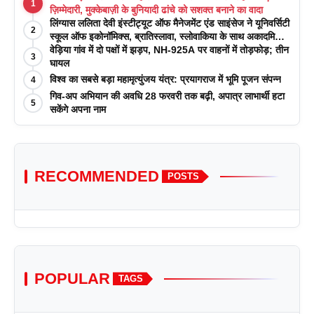
1
ज़िम्मेदारी, मुक्केबाज़ी के बुनियादी ढांचे को सशक्त बनाने का वादा
लिंग्यास ललिता देवी इंस्टीट्यूट ऑफ मैनेजमेंट एंड साइंसेज ने यूनिवर्सिटी
2
स्कूल ऑफ इकोनॉमिक्स, ब्रातिस्लावा, स्लोवाकिया के साथ अकादमिक
पत्रिकाओं में प्रकाशन रणनीतियों पर एक दिवसीय कार्यशाला का
वेड़िया गांव में दो पक्षों में झड़प, NH-925A पर वाहनों में तोड़फोड़; तीन
3
आयोजन किया
घायल
विश्व का सबसे बड़ा महामृत्युंजय यंत्र: प्रयागराज में भूमि पूजन संपन्न
4
गिव-अप अभियान की अवधि 28 फरवरी तक बढ़ी, अपात्र लाभार्थी हटा
5
सकेंगे अपना नाम
RECOMMENDED
POSTS
POPULAR
TAGS