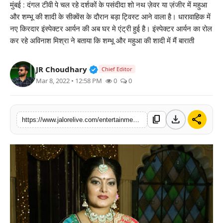
मुंबई : दंगल टीवी पे चल रहे दर्शकों के पसंदीदा शो नथ ज़ेवर या ज़ंजीर में महुआ
लाइफस्टाइल
और शम्भू की शादी के सीक्वेंस के दौरान बड़ा ट्विस्ट आने वाला है। धारावाहिक में
नए किरदार इंस्पेक्टर आर्यन की अब घर मे एंट्री हुई है। इंस्पेक्टर आर्यन का रोल
मनोरंजन
कर रहे अविनाश मिश्रा ने बताया कि शम्भू और महुआ की शादी में मैं बाराती
तकनीक
Verified Public Figure • 30 Mar, 2
JR Choudhary
Chief Editor
Mar 8, 2022 • 12:58 PM
0
0
विशेष
बिज़नेस
download
share
content_copy
https://www.jalorelive.com/entertainment/shambhus-friend-inspector-aryans-entry