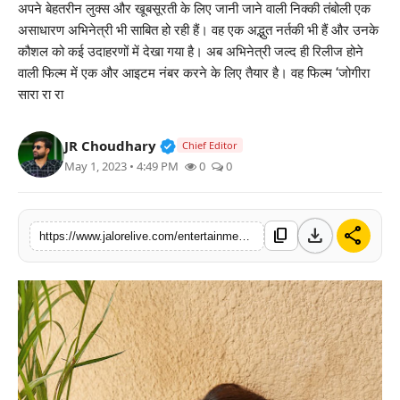
अपने बेहतरीन लुक्स और खूबसूरती के लिए जानी जाने वाली निक्की तंबोली एक
लाइफस्टाइल
असाधारण अभिनेत्री भी साबित हो रही हैं। वह एक अद्भुत नर्तकी भी हैं और उनके
कौशल को कई उदाहरणों में देखा गया है। अब अभिनेत्री जल्द ही रिलीज होने
मनोरंजन
वाली फिल्म में एक और आइटम नंबर करने के लिए तैयार है। वह फिल्म ‘जोगीरा
सारा रा रा
तकनीक
Verified Public Figure • 30 Mar, 2
JR Choudhary
Chief Editor
विशेष
May 1, 2023 • 4:49 PM
0
0
बिज़नेस
download
share
content_copy
https://www.jalorelive.com/entertainment/movie/nikki-tamboli-will-be-seen-dancing-with