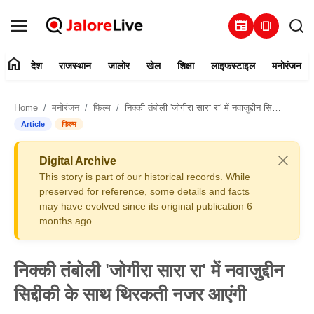
newspaper
amp_stories
home
देश
राजस्थान
जालोर
खेल
शिक्षा
लाइफस्टाइल
मनोरंजन
हमारे बारे में
Home
मनोरंजन
फिल्म
निक्की तंबोली 'जोगीरा सारा रा' में नवाजुद्दीन सिद्दीकी के साथ थिरकती नजर आएंगी
संपर्क करें
Article
फिल्म
देश
Digital Archive
This story is part of our historical records. While
राजस्थान
preserved for reference, some details and facts
may have evolved since its original publication 6
months ago.
जालोर
खेल
निक्की तंबोली 'जोगीरा सारा रा' में नवाजुद्दीन
सिद्दीकी के साथ थिरकती नजर आएंगी
शिक्षा