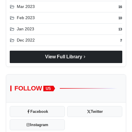
folder_open
Mar 2023
16
folder_open
Feb 2023
10
folder_open
Jan 2023
13
folder_open
Dec 2022
7
chevron_right
View Full Library
FOLLOW
US
Facebook
Twitter
Instagram