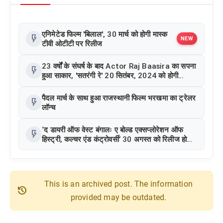
एनिमेटेड फिल्म 'बिलाल', 30 मार्च को होगी मास्क
flash_on
NEW
टीवी ओटीटी पर रिलीज
23 वर्षों के संघर्ष के बाद Actor Raj Baasira का सपना
flash_on
हुआ साकार, 'सतरंगी रे' 20 सितंबर, 2024 को होगी
रिलीज़
पैदल मार्च के साथ हुआ राजस्थानी फिल्म भरखमा का ट्रेलर
flash_on
लॉन्च
‘द डायरी ऑफ वेस्ट बंगालः ए बोल्ड एक्सप्लोरेशन ऑफ
flash_on
हिस्ट्री, कल्चर एंड कंट्रोवर्सी’ 30 अगस्त को रिलीज हो
रही है, जिसमें अर्शिन मेहता, यजुर मारवाह और गौरी शंकर
मुख्य भूमिका में हैं
This is an archived post. The information
history
provided may be outdated.