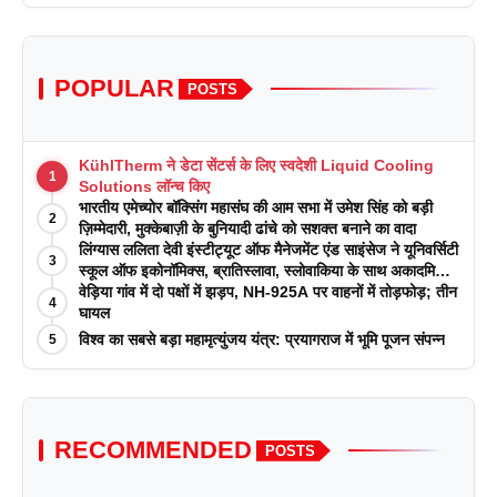
POPULAR
POSTS
KühlTherm ने डेटा सेंटर्स के लिए स्वदेशी Liquid Cooling
1
Solutions लॉन्च किए
भारतीय एमेच्योर बॉक्सिंग महासंघ की आम सभा में उमेश सिंह को बड़ी
2
ज़िम्मेदारी, मुक्केबाज़ी के बुनियादी ढांचे को सशक्त बनाने का वादा
लिंग्यास ललिता देवी इंस्टीट्यूट ऑफ मैनेजमेंट एंड साइंसेज ने यूनिवर्सिटी
3
स्कूल ऑफ इकोनॉमिक्स, ब्रातिस्लावा, स्लोवाकिया के साथ अकादमिक
पत्रिकाओं में प्रकाशन रणनीतियों पर एक दिवसीय कार्यशाला का
वेड़िया गांव में दो पक्षों में झड़प, NH-925A पर वाहनों में तोड़फोड़; तीन
4
आयोजन किया
घायल
विश्व का सबसे बड़ा महामृत्युंजय यंत्र: प्रयागराज में भूमि पूजन संपन्न
5
RECOMMENDED
POSTS