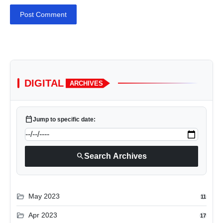
Post Comment
DIGITAL
ARCHIVES
calendar_today
Jump to specific date:
search
Search Archives
folder_open
May 2023
11
folder_open
Apr 2023
17