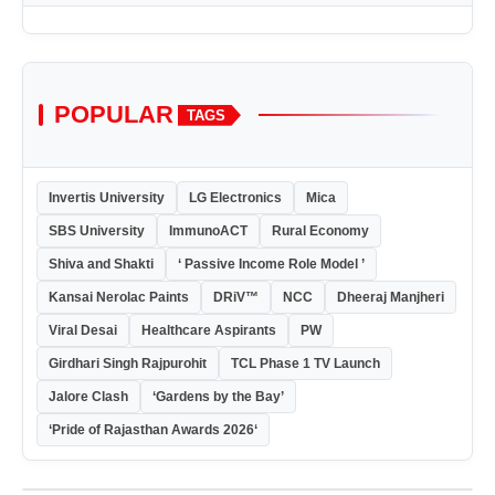
POPULAR
TAGS
Invertis University
LG Electronics
Mica
SBS University
ImmunoACT
Rural Economy
Shiva and Shakti
‘ Passive Income Role Model ’
Kansai Nerolac Paints
DRiV™
NCC
Dheeraj Manjheri
Viral Desai
Healthcare Aspirants
PW
Girdhari Singh Rajpurohit
TCL Phase 1 TV Launch
Jalore Clash
‘Gardens by the Bay’
‘Pride of Rajasthan Awards 2026‘