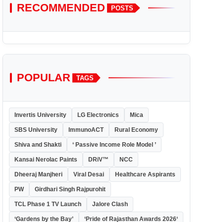
RECOMMENDED
POSTS
POPULAR
TAGS
Invertis University
LG Electronics
Mica
SBS University
ImmunoACT
Rural Economy
Shiva and Shakti
‘ Passive Income Role Model ’
Kansai Nerolac Paints
DRiV™
NCC
Dheeraj Manjheri
Viral Desai
Healthcare Aspirants
PW
Girdhari Singh Rajpurohit
TCL Phase 1 TV Launch
Jalore Clash
‘Gardens by the Bay’
‘Pride of Rajasthan Awards 2026‘