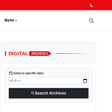
बिज़नेस
DIGITAL
ARCHIVES
calendar_today
Jump to specific date:
search
Search Archives