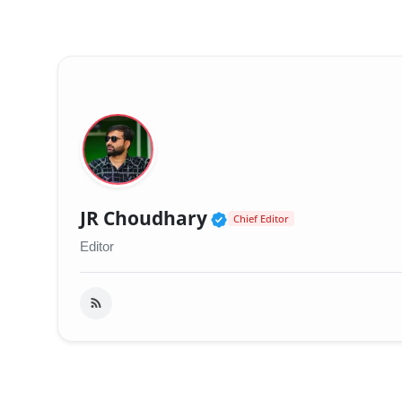
Verified Public Fig
JR Choudhary
Chief Editor
Editor