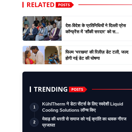
RELATED
POSTS
देश-विदेश के प्रतिनिधियों ने दिल्ली प्रेस
कॉन्फ्रेंस में 'शौंकी सरदार' को स...
फिल्म ‘भरखमा’ की रिलीज़ डेट टली, जल्द
होगी नई डेट की घोषणा
TRENDING
POSTS
KühlTherm ने डेटा सेंटर्स के लिए स्वदेशी Liquid
1
Cooling Solutions लॉन्च किए
मेवाड़ की धरती से समाज को नई क्रांति का धावक नीरज
2
प्रजापत