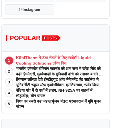
Instagram
POPULAR
POSTS
KühlTherm ने डेटा सेंटर्स के लिए स्वदेशी Liquid
1
Cooling Solutions लॉन्च किए
भारतीय एमेच्योर बॉक्सिंग महासंघ की आम सभा में उमेश सिंह को
2
बड़ी ज़िम्मेदारी, मुक्केबाज़ी के बुनियादी ढांचे को सशक्त बनाने का
वादा
लिंग्यास ललिता देवी इंस्टीट्यूट ऑफ मैनेजमेंट एंड साइंसेज ने
3
यूनिवर्सिटी स्कूल ऑफ इकोनॉमिक्स, ब्रातिस्लावा, स्लोवाकिया के
साथ अकादमिक पत्रिकाओं में प्रकाशन रणनीतियों पर एक
वेड़िया गांव में दो पक्षों में झड़प, NH-925A पर वाहनों में
4
दिवसीय कार्यशाला का आयोजन किया
तोड़फोड़; तीन घायल
विश्व का सबसे बड़ा महामृत्युंजय यंत्र: प्रयागराज में भूमि पूजन
5
संपन्न