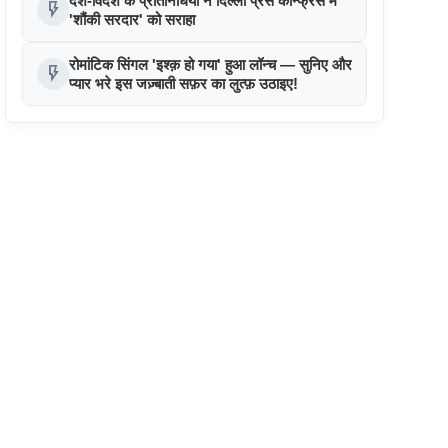
देश-विदेश के प्रतिनिधियों ने दिल्ली प्रेस कॉन्फ्रेंस में
flash_on
'शौंकी सरदार' को सराहा
रोमांटिक सिंगल 'इश्क़ हो गया' हुआ लॉन्च — सुनिए और
flash_on
प्यार भरे इस जज़्बाती सफ़र का लुत्फ़ उठाइए!