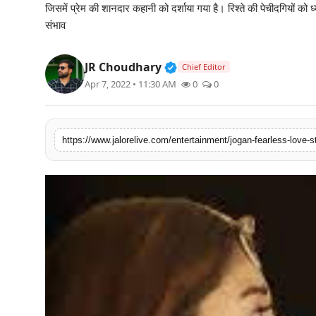
जिसमें प्रेम की शानदार कहानी को दर्शाया गया है। रिश्ते की पेचीदगियों को 
लाइफस्टाइल
संभाव
मनोरंजन
Verified Public Figure • 3
JR Choudhary
Chief Editor
Apr 7, 2022 • 11:30 AM
0
0
तकनीक
विशेष
https://www.jalorelive.com/entertainment/jogan-fearless-love-st
बिज़नेस