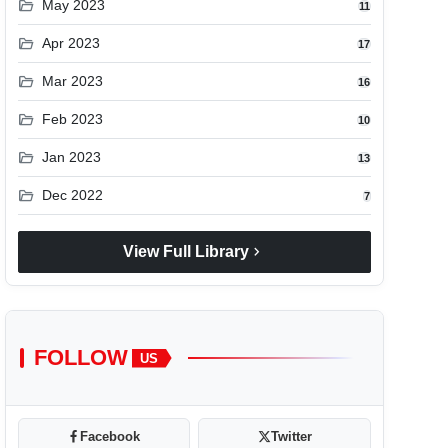
folder_open
May 2023
11
folder_open
Apr 2023
17
folder_open
Mar 2023
16
folder_open
Feb 2023
10
folder_open
Jan 2023
13
folder_open
Dec 2022
7
chevron_right
View Full Library
FOLLOW
US
Facebook
Twitter