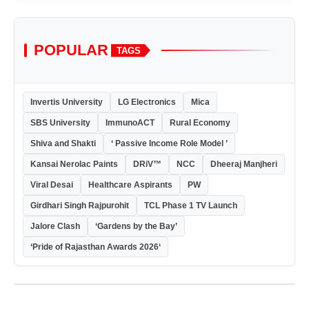
POPULAR
TAGS
Invertis University
LG Electronics
Mica
SBS University
ImmunoACT
Rural Economy
Shiva and Shakti
‘ Passive Income Role Model ’
Kansai Nerolac Paints
DRiV™
NCC
Dheeraj Manjheri
Viral Desai
Healthcare Aspirants
PW
Girdhari Singh Rajpurohit
TCL Phase 1 TV Launch
Jalore Clash
‘Gardens by the Bay’
‘Pride of Rajasthan Awards 2026‘