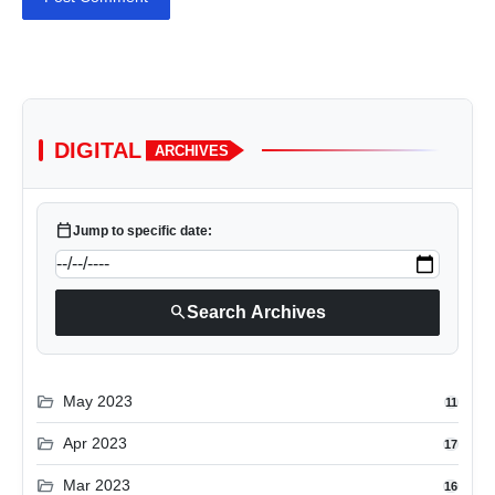
DIGITAL
ARCHIVES
calendar_today
Jump to specific date:
search
Search Archives
folder_open
May 2023
11
folder_open
Apr 2023
17
folder_open
Mar 2023
16