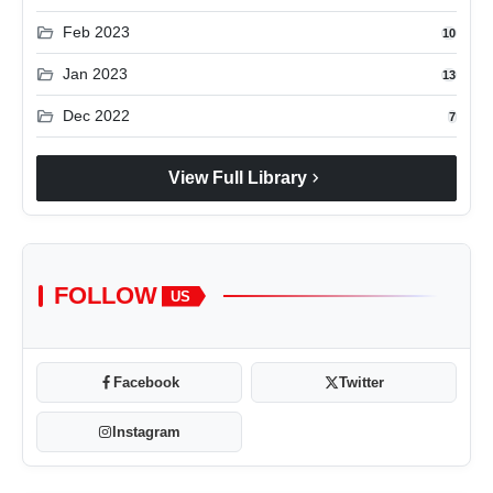
folder_open
Feb 2023
10
folder_open
Jan 2023
13
folder_open
Dec 2022
7
chevron_right
View Full Library
FOLLOW
US
Facebook
Twitter
Instagram