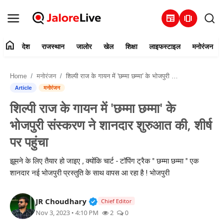
newspaper
amp_stories
home
देश
राजस्थान
जालोर
खेल
शिक्षा
लाइफस्टाइल
मनोरंजन
हमारे बारे में
Home
मनोरंजन
शिल्पी राज के गायन में 'छम्मा छम्मा' के भोजपुरी संस्करण ने शानदार शुरुआत की, शीर्ष पर पहुंचा
संपर्क करें
Article
मनोरंजन
शिल्पी राज के गायन में 'छम्मा छम्मा' के
देश
भोजपुरी संस्करण ने शानदार शुरुआत की, शीर्ष
राजस्थान
पर पहुंचा
जालोर
झूमने के लिए तैयार हो जाइए , क्योंकि चार्ट - टॉपिंग ट्रैक " छम्मा छम्मा " एक
शानदार नई भोजपुरी प्रस्तुति के साथ वापस आ रहा है ! भोजपुरी
खेल
Verified Public Figure • 30 Mar, 2
JR Choudhary
Chief Editor
शिक्षा
Nov 3, 2023 • 4:10 PM
2
0