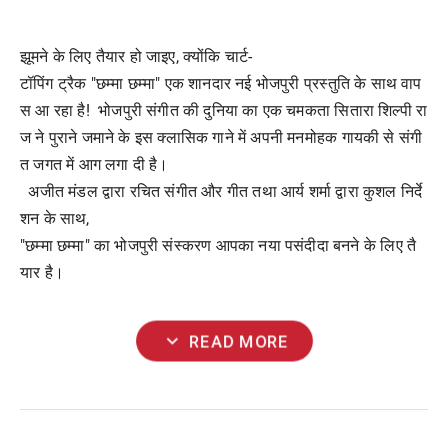
झूमने
के
लिए
तैयार
हो
जाइए
,
क्योंकि
चार्ट
-
टॉपिंग
ट्रैक
"
छम्मा
छम्मा
"
एक
शानदार
नई
भोजपुरी
प्रस्तुति
के
साथ
वाप
स
आ
रहा
है
!
भोजपुरी
संगीत
की
दुनिया
का
एक
चमकता
सितारा
शिल्पी
रा
ज
ने
पुराने
जमाने
के
इस
क्लासिक
गाने
में
अपनी
मनमोहक
गायकी
से
संगी
त
जगत
में
आग
लगा
दी
है।
अजीत
मंडल
द्वारा
रचित
संगीत
और
गीत
तथा
आर्य
शर्मा
द्वारा
कुशल
निर्दे
शन
के
साथ
,
"
छम्मा
छम्मा
"
का
भोजपुरी
संस्करण
आपका
नया
पसंदीदा
बनने
के
लिए
तै
यार
है।
expand_more
READ MORE