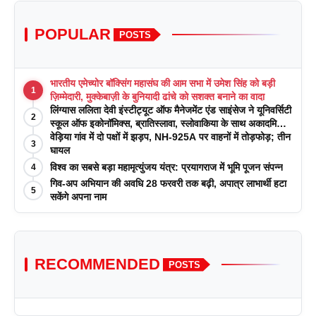
POPULAR
POSTS
भारतीय एमेच्योर बॉक्सिंग महासंघ की आम सभा में उमेश सिंह को बड़ी
1
ज़िम्मेदारी, मुक्केबाज़ी के बुनियादी ढांचे को सशक्त बनाने का वादा
लिंग्यास ललिता देवी इंस्टीट्यूट ऑफ मैनेजमेंट एंड साइंसेज ने यूनिवर्सिटी
2
स्कूल ऑफ इकोनॉमिक्स, ब्रातिस्लावा, स्लोवाकिया के साथ अकादमिक
पत्रिकाओं में प्रकाशन रणनीतियों पर एक दिवसीय कार्यशाला का
वेड़िया गांव में दो पक्षों में झड़प, NH-925A पर वाहनों में तोड़फोड़; तीन
3
आयोजन किया
घायल
विश्व का सबसे बड़ा महामृत्युंजय यंत्र: प्रयागराज में भूमि पूजन संपन्न
4
गिव-अप अभियान की अवधि 28 फरवरी तक बढ़ी, अपात्र लाभार्थी हटा
5
सकेंगे अपना नाम
RECOMMENDED
POSTS