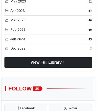
folder_open
May 2023
11
folder_open
Apr 2023
17
folder_open
Mar 2023
16
folder_open
Feb 2023
10
folder_open
Jan 2023
13
folder_open
Dec 2022
7
chevron_right
View Full Library
FOLLOW
US
Facebook
Twitter