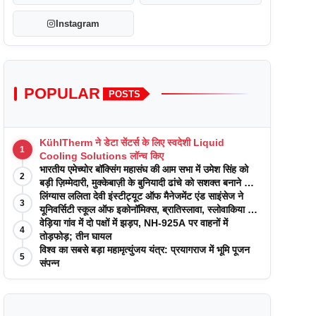
Instagram
POPULAR
POSTS
KühlTherm ने डेटा सेंटर्स के लिए स्वदेशी Liquid
1
Cooling Solutions लॉन्च किए
भारतीय एमेच्योर बॉक्सिंग महासंघ की आम सभा में उमेश सिंह को
2
बड़ी ज़िम्मेदारी, मुक्केबाज़ी के बुनियादी ढांचे को सशक्त बनाने का
वादा
लिंग्यास ललिता देवी इंस्टीट्यूट ऑफ मैनेजमेंट एंड साइंसेज ने
3
यूनिवर्सिटी स्कूल ऑफ इकोनॉमिक्स, ब्रातिस्लावा, स्लोवाकिया के
साथ अकादमिक पत्रिकाओं में प्रकाशन रणनीतियों पर एक
वेड़िया गांव में दो पक्षों में झड़प, NH-925A पर वाहनों में
4
दिवसीय कार्यशाला का आयोजन किया
तोड़फोड़; तीन घायल
विश्व का सबसे बड़ा महामृत्युंजय यंत्र: प्रयागराज में भूमि पूजन
5
संपन्न