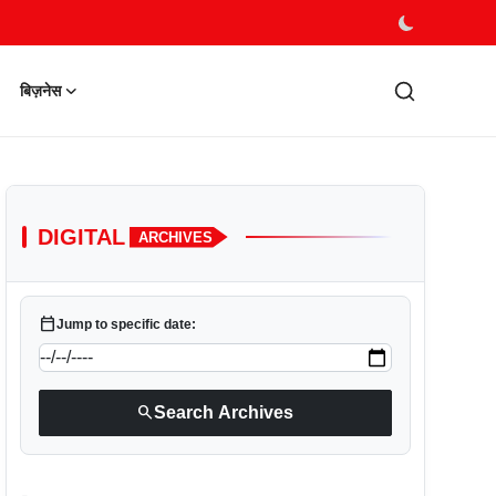
बिज़नेस
DIGITAL
ARCHIVES
calendar_today
Jump to specific date:
search
Search Archives