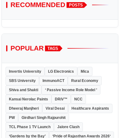
RECOMMENDED
POSTS
POPULAR
TAGS
Invertis University
LG Electronics
Mica
SBS University
ImmunoACT
Rural Economy
Shiva and Shakti
‘ Passive Income Role Model ’
Kansai Nerolac Paints
DRiV™
NCC
Dheeraj Manjheri
Viral Desai
Healthcare Aspirants
PW
Girdhari Singh Rajpurohit
TCL Phase 1 TV Launch
Jalore Clash
‘Gardens by the Bay’
‘Pride of Rajasthan Awards 2026‘