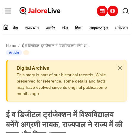
newspaper
amp_stories
home
देश
राजस्थान
जालोर
खेल
शिक्षा
लाइफस्टाइल
मनोरंजन
हमारे बारे में
Home
ई व डिजीटल ट्रांजेक्शन में विश्वविद्यालय बनेंगे अग्रणी नायक, राज्यपाल ने राज्य में की पहल और किया आह्वान
संपर्क करें
Article
देश
Digital Archive
This story is part of our historical records. While
राजस्थान
preserved for reference, some details and facts
may have evolved since its original publication 6
months ago.
जालोर
खेल
ई व डिजीटल ट्रांजेक्शन में विश्वविद्यालय
बनेंगे अग्रणी नायक, राज्यपाल ने राज्य में की
शिक्षा