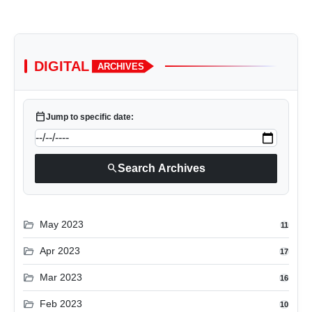
DIGITAL
ARCHIVES
calendar_today
Jump to specific date:
search
Search Archives
folder_open
May 2023
11
folder_open
Apr 2023
17
folder_open
Mar 2023
16
folder_open
Feb 2023
10