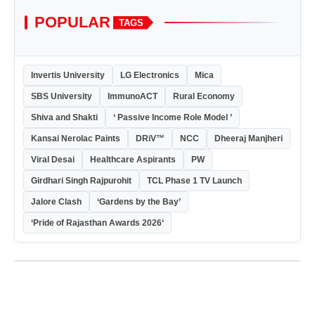
POPULAR
TAGS
Invertis University
LG Electronics
Mica
SBS University
ImmunoACT
Rural Economy
Shiva and Shakti
‘ Passive Income Role Model ’
Kansai Nerolac Paints
DRiV™
NCC
Dheeraj Manjheri
Viral Desai
Healthcare Aspirants
PW
Girdhari Singh Rajpurohit
TCL Phase 1 TV Launch
Jalore Clash
‘Gardens by the Bay’
‘Pride of Rajasthan Awards 2026‘