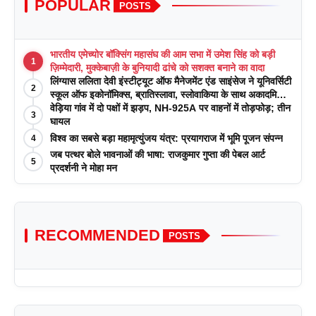
POPULAR
POSTS
भारतीय एमेच्योर बॉक्सिंग महासंघ की आम सभा में उमेश सिंह को बड़ी
1
ज़िम्मेदारी, मुक्केबाज़ी के बुनियादी ढांचे को सशक्त बनाने का वादा
लिंग्यास ललिता देवी इंस्टीट्यूट ऑफ मैनेजमेंट एंड साइंसेज ने यूनिवर्सिटी
2
स्कूल ऑफ इकोनॉमिक्स, ब्रातिस्लावा, स्लोवाकिया के साथ अकादमिक
पत्रिकाओं में प्रकाशन रणनीतियों पर एक दिवसीय कार्यशाला का
वेड़िया गांव में दो पक्षों में झड़प, NH-925A पर वाहनों में तोड़फोड़; तीन
3
आयोजन किया
घायल
विश्व का सबसे बड़ा महामृत्युंजय यंत्र: प्रयागराज में भूमि पूजन संपन्न
4
जब पत्थर बोले भावनाओं की भाषा: राजकुमार गुप्ता की पेबल आर्ट
5
प्रदर्शनी ने मोहा मन
RECOMMENDED
POSTS