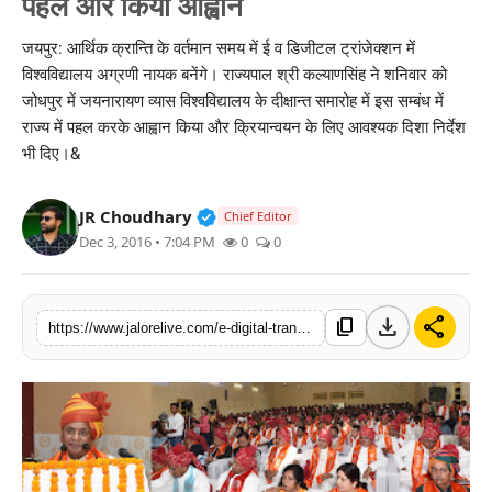
पहल और किया आह्वान
लाइफस्टाइल
जयपुर: आर्थिक क्रान्ति के वर्तमान समय में ई व डिजीटल ट्रांजेक्शन में
विश्वविद्यालय अग्रणी नायक बनेंगे। राज्यपाल श्री कल्याणसिंह ने शनिवार को
मनोरंजन
जोधपुर में जयनारायण व्यास विश्वविद्यालय के दीक्षान्त समारोह में इस सम्बंध में
राज्य में पहल करके आह्वान किया और क्रियान्वयन के लिए आवश्यक दिशा निर्देश
तकनीक
भी दिए।&
विशेष
Verified Public Figure • 30 Mar, 2
JR Choudhary
Chief Editor
बिज़नेस
Dec 3, 2016 • 7:04 PM
0
0
download
share
content_copy
https://www.jalorelive.com/e-digital-transaction