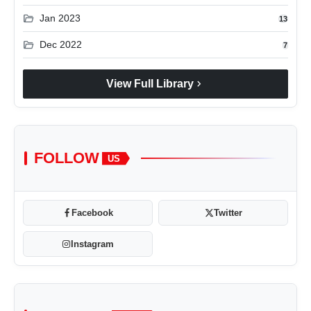
folder_open
Jan 2023
13
folder_open
Dec 2022
7
chevron_right
View Full Library
FOLLOW
US
Facebook
Twitter
Instagram