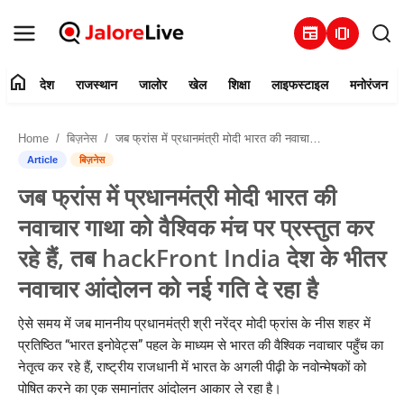
newspaper
amp_stories
home
देश
राजस्थान
जालोर
खेल
शिक्षा
लाइफस्टाइल
मनोरंजन
हमारे बारे में
Home
बिज़नेस
जब फ्रांस में प्रधानमंत्री मोदी भारत की नवाचार गाथा को वैश्विक मंच पर प्रस्तुत कर रहे हैं, तब hackFront India देश के भीतर नवाचार आंदोलन को नई गति दे रहा है
संपर्क करें
Article
बिज़नेस
जब फ्रांस में प्रधानमंत्री मोदी भारत की
देश
नवाचार गाथा को वैश्विक मंच पर प्रस्तुत कर
राजस्थान
रहे हैं, तब hackFront India देश के भीतर
नवाचार आंदोलन को नई गति दे रहा है
जालोर
ऐसे समय में जब माननीय प्रधानमंत्री श्री नरेंद्र मोदी फ्रांस के नीस शहर में
खेल
प्रतिष्ठित “भारत इनोवेट्स” पहल के माध्यम से भारत की वैश्विक नवाचार पहुँच का
नेतृत्व कर रहे हैं, राष्ट्रीय राजधानी में भारत के अगली पीढ़ी के नवोन्मेषकों को
शिक्षा
पोषित करने का एक समानांतर आंदोलन आकार ले रहा है।