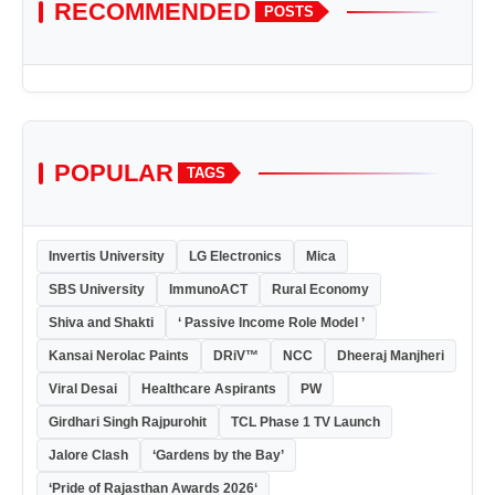
RECOMMENDED
POSTS
POPULAR
TAGS
Invertis University
LG Electronics
Mica
SBS University
ImmunoACT
Rural Economy
Shiva and Shakti
‘ Passive Income Role Model ’
Kansai Nerolac Paints
DRiV™
NCC
Dheeraj Manjheri
Viral Desai
Healthcare Aspirants
PW
Girdhari Singh Rajpurohit
TCL Phase 1 TV Launch
Jalore Clash
‘Gardens by the Bay’
‘Pride of Rajasthan Awards 2026‘