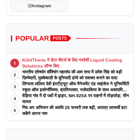
Instagram
POPULAR
POSTS
KühlTherm ने डेटा सेंटर्स के लिए स्वदेशी Liquid Cooling
1
Solutions लॉन्च किए
भारतीय एमेच्योर बॉक्सिंग महासंघ की आम सभा में उमेश सिंह को बड़ी
2
ज़िम्मेदारी, मुक्केबाज़ी के बुनियादी ढांचे को सशक्त बनाने का वादा
लिंग्यास ललिता देवी इंस्टीट्यूट ऑफ मैनेजमेंट एंड साइंसेज ने यूनिवर्सिटी
3
स्कूल ऑफ इकोनॉमिक्स, ब्रातिस्लावा, स्लोवाकिया के साथ अकादमिक
पत्रिकाओं में प्रकाशन रणनीतियों पर एक दिवसीय कार्यशाला का
वेड़िया गांव में दो पक्षों में झड़प, NH-925A पर वाहनों में तोड़फोड़; तीन
4
आयोजन किया
घायल
गिव-अप अभियान की अवधि 28 फरवरी तक बढ़ी, अपात्र लाभार्थी हटा
5
सकेंगे अपना नाम