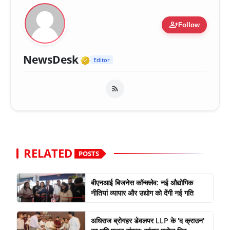
person_add
Follow
Verified Media or Organiza
NewsDesk
Editor
RELATED
POSTS
बीएनआई बिजनेस कॉन्क्लेव: नई औद्योगिक
नीतियां व्यापार और उद्योग को देंगी नई गति
अधिराज ब्रोगहर डेवलपर LLP के 'द क्राउन'