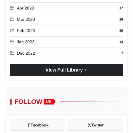
folder_open
Apr 2023
17
folder_open
Mar 2023
16
folder_open
Feb 2023
10
folder_open
Jan 2023
13
folder_open
Dec 2022
7
chevron_right
View Full Library
FOLLOW
US
Facebook
Twitter