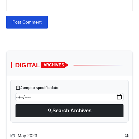
Post Comment
DIGITAL
ARCHIVES
calendar_today
Jump to specific date:
search
Search Archives
folder_open
May 2023
11