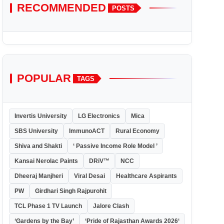
RECOMMENDED
POSTS
POPULAR
TAGS
Invertis University
LG Electronics
Mica
SBS University
ImmunoACT
Rural Economy
Shiva and Shakti
‘ Passive Income Role Model ’
Kansai Nerolac Paints
DRiV™
NCC
Dheeraj Manjheri
Viral Desai
Healthcare Aspirants
PW
Girdhari Singh Rajpurohit
TCL Phase 1 TV Launch
Jalore Clash
‘Gardens by the Bay’
‘Pride of Rajasthan Awards 2026‘