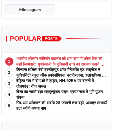
Instagram
POPULAR
POSTS
भारतीय एमेच्योर बॉक्सिंग महासंघ की आम सभा में उमेश सिंह को
1
बड़ी ज़िम्मेदारी, मुक्केबाज़ी के बुनियादी ढांचे को सशक्त बनाने का
वादा
लिंग्यास ललिता देवी इंस्टीट्यूट ऑफ मैनेजमेंट एंड साइंसेज ने
2
यूनिवर्सिटी स्कूल ऑफ इकोनॉमिक्स, ब्रातिस्लावा, स्लोवाकिया के
साथ अकादमिक पत्रिकाओं में प्रकाशन रणनीतियों पर एक
वेड़िया गांव में दो पक्षों में झड़प, NH-925A पर वाहनों में
3
दिवसीय कार्यशाला का आयोजन किया
तोड़फोड़; तीन घायल
विश्व का सबसे बड़ा महामृत्युंजय यंत्र: प्रयागराज में भूमि पूजन
4
संपन्न
गिव-अप अभियान की अवधि 28 फरवरी तक बढ़ी, अपात्र लाभार्थी
5
हटा सकेंगे अपना नाम