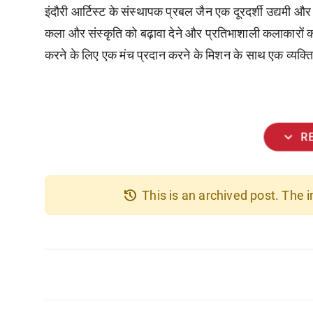
इंदौरी
आर्टिस्ट
के
संस्थापक
प्रबल
जैन
एक
दूरदर्शी
उद्यमी
और
कला
और
संस्कृति
को
बढ़ावा
देने
और
प्रतिभाशाली
कलाकारों
क
करने
के
लिए
एक
मंच
प्रदान
करने
के
मिशन
के
साथ
एक
व्यक्त
expand_more
R
history
This is an archived post. The