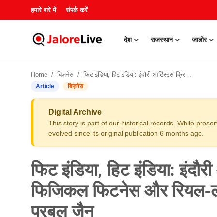
हमारे बारे में
संपर्क करें
देश
राजस्थान
जालोर
हमारे बारे में
Home
बिज़नेस
फिट इंडिया, हिट इंडिया: इंदौरी आर्टिस्ट्स क्रिकेट लीग टूर्नामेंट फिजिकल फिटनेस और रियल-लाइफ स्पोर्ट्स को बढ़ावा देता है - प्रबल जैन
संपर्क करें
Article
बिज़नेस
देश
Digital Archive
This story is part of our historical records. While pres
राजस्थान
evolved since its original publication 6 months ago.
जालोर
फिट इंडिया, हिट इंडिया: इंदौरी आ
खेल
फिजिकल फिटनेस और रियल-लाइफ स
प्रबल जैन
शिक्षा