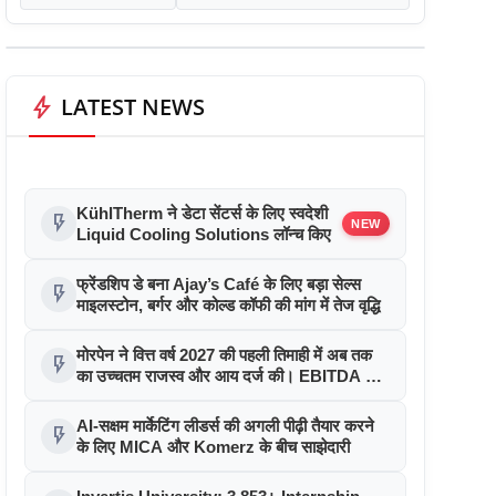
bolt
LATEST NEWS
KühlTherm ने डेटा सेंटर्स के लिए स्वदेशी
flash_on
NEW
Liquid Cooling Solutions लॉन्च किए
फ्रेंडशिप डे बना Ajay’s Café के लिए बड़ा सेल्स
flash_on
माइलस्टोन, बर्गर और कोल्ड कॉफी की मांग में तेज वृद्धि
मोरपेन ने वित्त वर्ष 2027 की पहली तिमाही में अब तक
flash_on
का उच्चतम राजस्व और आय दर्ज की। EBITDA में
207% और PAT में 394% की वृद्धि हुई। सीडीएमओ
कार्यक्रम ने पुरंतया व्यावसायीक चरण में प्रवेश किया
AI-सक्षम मार्केटिंग लीडर्स की अगली पीढ़ी तैयार करने
flash_on
के लिए MICA और Komerz के बीच साझेदारी