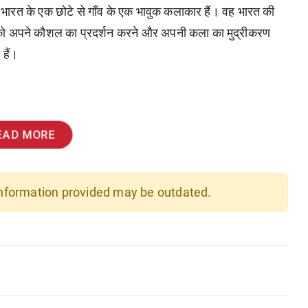
भारत
के
एक
छोटे
से
गाँव
के
एक
भावुक
कलाकार
हैं।
वह
भारत
की
ो
अपने
कौशल
का
प्रदर्शन
करने
और
अपनी
कला
का
मुद्रीकरण
ि
हैं।
EAD MORE
 information provided may be outdated.