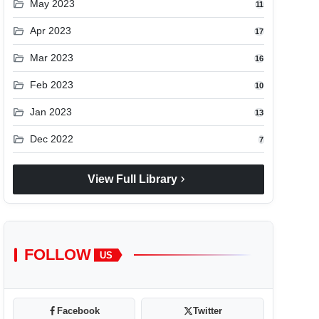
folder_open
May 2023
11
folder_open
Apr 2023
17
folder_open
Mar 2023
16
folder_open
Feb 2023
10
folder_open
Jan 2023
13
folder_open
Dec 2022
7
chevron_right
View Full Library
FOLLOW
US
Facebook
Twitter