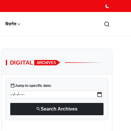
बिज़नेस
DIGITAL
ARCHIVES
calendar_today
Jump to specific date:
search
Search Archives