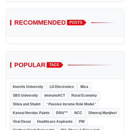
RECOMMENDED
POSTS
POPULAR
TAGS
Invertis University
LG Electronics
Mica
SBS University
ImmunoACT
Rural Economy
Shiva and Shakti
‘ Passive Income Role Model ’
Kansai Nerolac Paints
DRiV™
NCC
Dheeraj Manjheri
Viral Desai
Healthcare Aspirants
PW