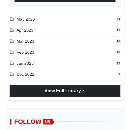
folder_open
May 2023
11
folder_open
Apr 2023
17
folder_open
Mar 2023
16
folder_open
Feb 2023
10
folder_open
Jan 2023
13
folder_open
Dec 2022
7
chevron_right
View Full Library
FOLLOW
US