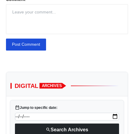
Post Comment
DIGITAL
ARCHIVES
calendar_today
Jump to specific date:
search
Search Archives