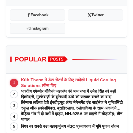
Facebook
Twitter
Instagram
POPULAR
POSTS
KühlTherm ने डेटा सेंटर्स के लिए स्वदेशी Liquid Cooling
1
Solutions लॉन्च किए
भारतीय एमेच्योर बॉक्सिंग महासंघ की आम सभा में उमेश सिंह को बड़ी
2
ज़िम्मेदारी, मुक्केबाज़ी के बुनियादी ढांचे को सशक्त बनाने का वादा
लिंग्यास ललिता देवी इंस्टीट्यूट ऑफ मैनेजमेंट एंड साइंसेज ने यूनिवर्सिटी
3
स्कूल ऑफ इकोनॉमिक्स, ब्रातिस्लावा, स्लोवाकिया के साथ अकादमिक
पत्रिकाओं में प्रकाशन रणनीतियों पर एक दिवसीय कार्यशाला का
वेड़िया गांव में दो पक्षों में झड़प, NH-925A पर वाहनों में तोड़फोड़; तीन
4
आयोजन किया
घायल
विश्व का सबसे बड़ा महामृत्युंजय यंत्र: प्रयागराज में भूमि पूजन संपन्न
5