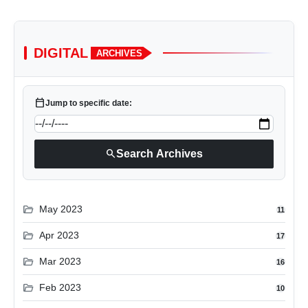
DIGITAL
ARCHIVES
calendar_today
Jump to specific date:
search
Search Archives
folder_open
May 2023
11
folder_open
Apr 2023
17
folder_open
Mar 2023
16
folder_open
Feb 2023
10