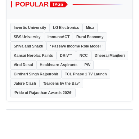
POPULAR
TAGS
Invertis University
LG Electronics
Mica
SBS University
ImmunoACT
Rural Economy
Shiva and Shakti
‘ Passive Income Role Model ’
Kansai Nerolac Paints
DRiV™
NCC
Dheeraj Manjheri
Viral Desai
Healthcare Aspirants
PW
Girdhari Singh Rajpurohit
TCL Phase 1 TV Launch
Jalore Clash
‘Gardens by the Bay’
‘Pride of Rajasthan Awards 2026‘