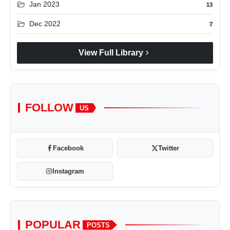
folder_open
Jan 2023
13
folder_open
Dec 2022
7
chevron_right
View Full Library
FOLLOW
US
Facebook
Twitter
Instagram
POPULAR
POSTS