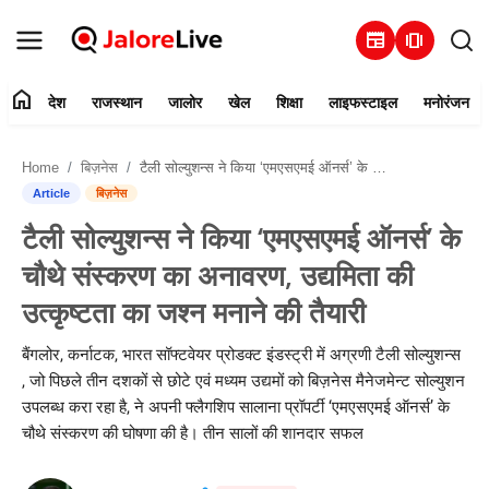
newspaper
amp_stories
home
देश
राजस्थान
जालोर
खेल
शिक्षा
लाइफस्टाइल
मनोरंजन
हमारे बारे में
Home
बिज़नेस
टैली सोल्युशन्स ने किया ‘एमएसएमई ऑनर्स’ के चौथे संस्करण का अनावरण, उद्यमिता की उत्कृष्टता का जश्न मनाने की तैयारी
संपर्क करें
Article
बिज़नेस
टैली सोल्युशन्स ने किया ‘एमएसएमई ऑनर्स’ के
देश
चौथे संस्करण का अनावरण, उद्यमिता की
राजस्थान
उत्कृष्टता का जश्न मनाने की तैयारी
जालोर
बैंगलोर, कर्नाटक, भारत सॉफ्टवेयर प्रोडक्ट इंडस्ट्री में अग्रणी टैली सोल्युशन्स
, जो पिछले तीन दशकों से छोटे एवं मध्यम उद्यमों को बिज़नेस मैनेजमेन्ट सोल्युशन
खेल
उपलब्ध करा रहा है, ने अपनी फ्लैगशिप सालाना प्रॉपर्टी ‘एमएसएमई ऑनर्स’ के
चौथे संस्करण की घोषणा की है। तीन सालों की शानदार सफल
शिक्षा