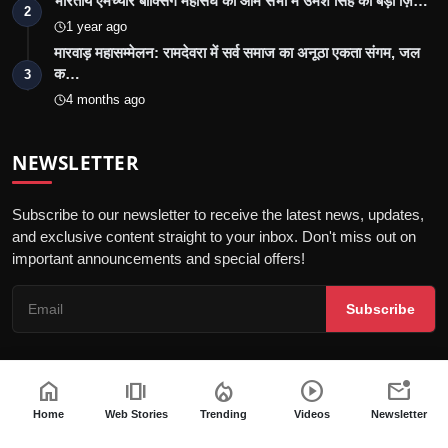
भारतीय एमेच्योर बॉक्सिंग महासंघ की आम सभा में उमेश सिंह को बड़ी ज़ि…
2
1 year ago
मारवाड़ महासम्मेलन: रामदेवरा में सर्व समाज का अनूठा एकता संगम, जल
क…
3
4 months ago
NEWSLETTER
Subscribe to our newsletter to receive the latest news, updates,
and exclusive content straight to your inbox. Don't miss out on
important announcements and special offers!
Subscribe
home
amp_stories
local_fire_department
play_circle
mark_email_unread
© 2026 Jalore Live - All Rights Reserved.
Home
Web Stories
Trending
Videos
Newsletter
गोपनीयता नीति
संपादकीय नीति
नियम और शर्तें
पीआर न्यूज़वायर