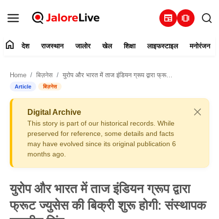
newspaper
amp_stories
home
देश
राजस्थान
जालोर
खेल
शिक्षा
लाइफस्टाइल
मनोरंजन
हमारे बारे में
Home
बिज़नेस
युरोप और भारत में ताज इंडियन ग्रूप द्वारा फ्रूट ज्युसेस की बिक्री शुरू होगी: संस्थापक हरप्रीत सिंह
संपर्क करें
Article
बिज़नेस
देश
Digital Archive
This story is part of our historical records. While
राजस्थान
preserved for reference, some details and facts
may have evolved since its original publication 6
months ago.
जालोर
खेल
युरोप और भारत में ताज इंडियन ग्रूप द्वारा
फ्रूट ज्युसेस की बिक्री शुरू होगी: संस्थापक
शिक्षा