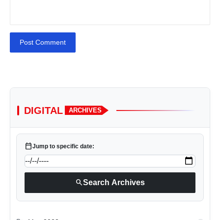
Post Comment
DIGITAL
ARCHIVES
calendar_today
Jump to specific date:
search
Search Archives