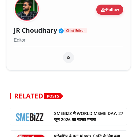
person_add
Follow
Verified Public Figure 
JR Choudhary
Chief Editor
Editor
RELATED
POSTS
SMEBIZZ ने WORLD MSME DAY, 27
जून 2026 का उत्सव मनाया
फ्रेंडशिप डे बना Ajay’s Café के लिए बड़ा