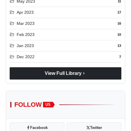
folder_open
May 2023
11
folder_open
Apr 2023
17
folder_open
Mar 2023
16
folder_open
Feb 2023
10
folder_open
Jan 2023
13
folder_open
Dec 2022
7
chevron_right
View Full Library
FOLLOW
US
Facebook
Twitter