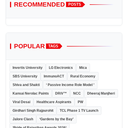
RECOMMENDED
POSTS
POPULAR
TAGS
Invertis University
LG Electronics
Mica
SBS University
ImmunoACT
Rural Economy
Shiva and Shakti
‘ Passive Income Role Model ’
Kansai Nerolac Paints
DRiV™
NCC
Dheeraj Manjheri
Viral Desai
Healthcare Aspirants
PW
Girdhari Singh Rajpurohit
TCL Phase 1 TV Launch
Jalore Clash
‘Gardens by the Bay’
‘Pride of Rajasthan Awards 2026‘