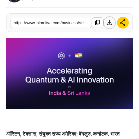
लाइफस्टाइल
download
share
content_copy
मनोरंजन
https://www.jalorelive.com/business/strangeworks-expands-in-india-and-sri
तकनीक
विशेष
बिज़नेस
ऑस्टिन, टेक्सास, संयुक्त राज्य अमेरिका; बेंगलुरु, कर्नाटक, भारत