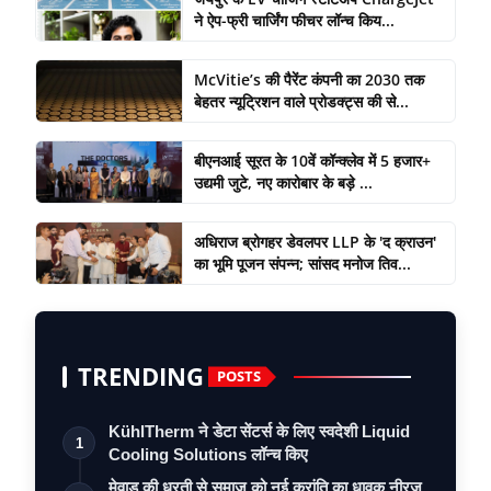
ने ऐप-फ्री चार्जिंग फीचर लॉन्च किय...
McVitie’s की पैरेंट कंपनी का 2030 तक
बेहतर न्यूट्रिशन वाले प्रोडक्ट्स की से...
बीएनआई सूरत के 10वें कॉन्क्लेव में 5 हजार+
उद्यमी जुटे, नए कारोबार के बड़े ...
अधिराज ब्रोगहर डेवलपर LLP के 'द क्राउन'
का भूमि पूजन संपन्न; सांसद मनोज तिव...
TRENDING
POSTS
KühlTherm ने डेटा सेंटर्स के लिए स्वदेशी Liquid
1
Cooling Solutions लॉन्च किए
मेवाड़ की धरती से समाज को नई क्रांति का धावक नीरज