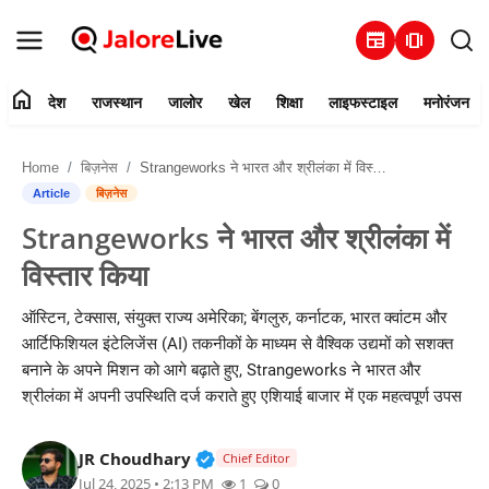
newspaper
amp_stories
home
देश
राजस्थान
जालोर
खेल
शिक्षा
लाइफस्टाइल
मनोरंजन
हमारे बारे में
Home
बिज़नेस
Strangeworks ने भारत और श्रीलंका में विस्तार किया
संपर्क करें
Article
बिज़नेस
Strangeworks ने भारत और श्रीलंका में
देश
विस्तार किया
राजस्थान
ऑस्टिन, टेक्सास, संयुक्त राज्य अमेरिका; बेंगलुरु, कर्नाटक, भारत क्वांटम और
आर्टिफिशियल इंटेलिजेंस (AI) तकनीकों के माध्यम से वैश्विक उद्यमों को सशक्त
जालोर
बनाने के अपने मिशन को आगे बढ़ाते हुए, Strangeworks ने भारत और
श्रीलंका में अपनी उपस्थिति दर्ज कराते हुए एशियाई बाजार में एक महत्वपूर्ण उपस
खेल
Verified Public Figure • 30 Mar, 2
JR Choudhary
शिक्षा
Chief Editor
Jul 24, 2025 • 2:13 PM
1
0