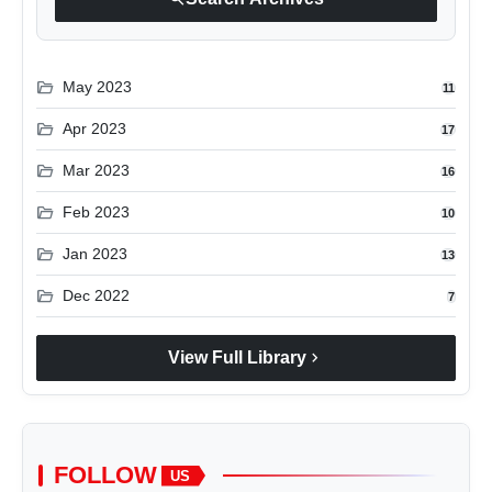
folder_open
May 2023
11
folder_open
Apr 2023
17
folder_open
Mar 2023
16
folder_open
Feb 2023
10
folder_open
Jan 2023
13
folder_open
Dec 2022
7
chevron_right
View Full Library
FOLLOW
US