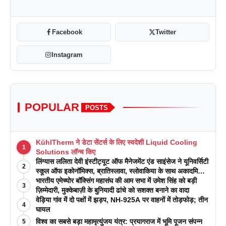
Facebook
Twitter
Instagram
POPULAR
POSTS
KühlTherm ने डेटा सेंटर्स के लिए स्वदेशी Liquid Cooling
1
Solutions लॉन्च किए
लिंग्यास ललिता देवी इंस्टीट्यूट ऑफ मैनेजमेंट एंड साइंसेज ने यूनिवर्सिटी
2
स्कूल ऑफ इकोनॉमिक्स, ब्रातिस्लावा, स्लोवाकिया के साथ अकादमिक
पत्रिकाओं में प्रकाशन रणनीतियों पर एक दिवसीय कार्यशाला का
भारतीय एमेच्योर बॉक्सिंग महासंघ की आम सभा में उमेश सिंह को बड़ी
3
आयोजन किया
ज़िम्मेदारी, मुक्केबाज़ी के बुनियादी ढांचे को सशक्त बनाने का वादा
वेड़िया गांव में दो पक्षों में झड़प, NH-925A पर वाहनों में तोड़फोड़; तीन
4
घायल
विश्व का सबसे बड़ा महामृत्युंजय यंत्र: प्रयागराज में भूमि पूजन संपन्न
5