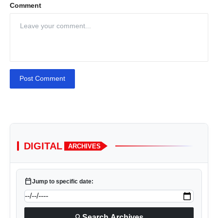
Comment
Post Comment
DIGITAL
ARCHIVES
calendar_today
Jump to specific date:
search
Search Archives