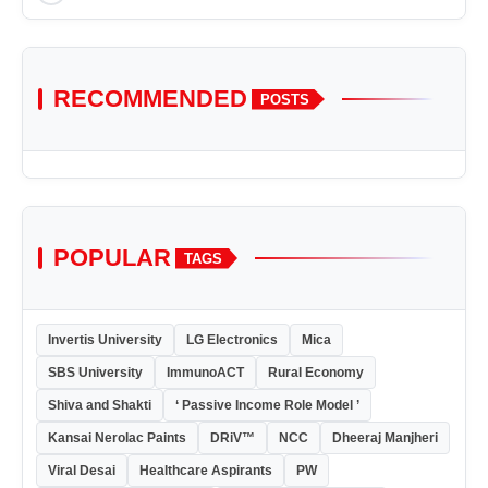
RECOMMENDED
POSTS
POPULAR
TAGS
Invertis University
LG Electronics
Mica
SBS University
ImmunoACT
Rural Economy
Shiva and Shakti
‘ Passive Income Role Model ’
Kansai Nerolac Paints
DRiV™
NCC
Dheeraj Manjheri
Viral Desai
Healthcare Aspirants
PW