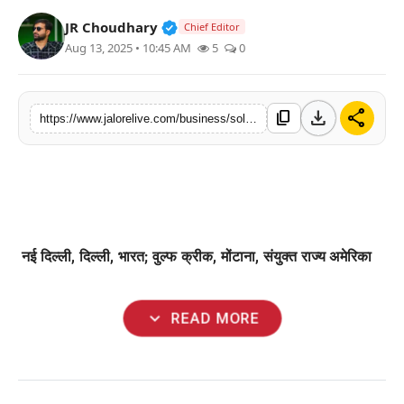
लाइफस्टाइल
Verified Public Figure • 30 Mar, 2
JR Choudhary
Chief Editor
Aug 13, 2025 • 10:45 AM
5
0
मनोरंजन
तकनीक
download
share
content_copy
https://www.jalorelive.com/business/solo-dex-and-polymedicure-partner-to
विशेष
बिज़नेस
नई दिल्ली, दिल्ली, भारत; वुल्फ क्रीक, मोंटाना, संयुक्त राज्य अमेरिका
expand_more
READ MORE