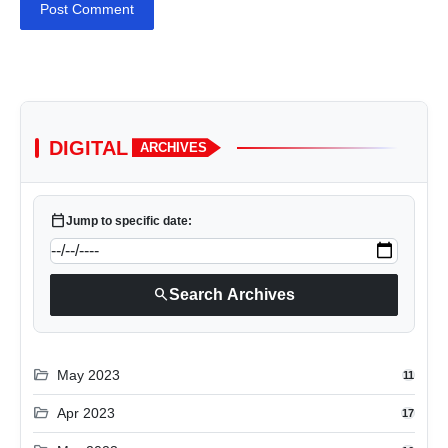
Post Comment
DIGITAL
ARCHIVES
calendar_today
Jump to specific date:
search
Search Archives
folder_open
May 2023
11
folder_open
Apr 2023
17