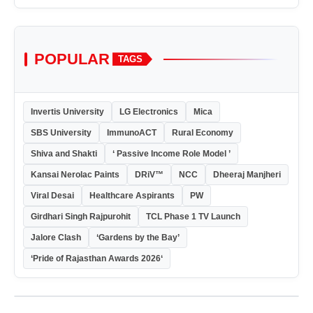
POPULAR
TAGS
Invertis University
LG Electronics
Mica
SBS University
ImmunoACT
Rural Economy
Shiva and Shakti
‘ Passive Income Role Model ’
Kansai Nerolac Paints
DRiV™
NCC
Dheeraj Manjheri
Viral Desai
Healthcare Aspirants
PW
Girdhari Singh Rajpurohit
TCL Phase 1 TV Launch
Jalore Clash
‘Gardens by the Bay’
‘Pride of Rajasthan Awards 2026‘