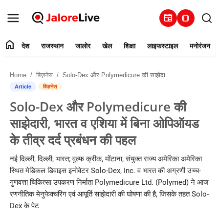
newspaper
amp_stories
home
देश
राजस्थान
जालोर
खेल
शिक्षा
लाइफस्टाइल
मनोरंजन
हमारे बारे में
Home
बिज़नेस
Solo-Dex और Polymedicure की साझेदारी, भारत व एशिया में बिना ओपिऑयड के तीव्र दर्द प्रबंधन की पहल
संपर्क करें
Article
बिज़नेस
Solo-Dex और Polymedicure की
देश
साझेदारी, भारत व एशिया में बिना ओपिऑयड
राजस्थान
के तीव्र दर्द प्रबंधन की पहल
जालोर
नई दिल्ली, दिल्ली, भारत; वुल्फ क्रीक, मोंटाना, संयुक्त राज्य अमेरिका अमेरिका
स्थित मेडिकल डिवाइस इनोवेटर Solo-Dex, Inc. व भारत की अग्रणी उच्च-
खेल
गुणवत्ता चिकित्सा उपकरण निर्माता Polymedicure Ltd. (Polymed) ने आज
रणनीतिक मेनुफेक्चरिंग एवं आपूर्ति साझेदारी की घोषणा की है, जिसके तहत Solo-
शिक्षा
Dex के पेट