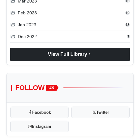
folder_open
Mar 2023
16
folder_open
Feb 2023
10
folder_open
Jan 2023
13
folder_open
Dec 2022
7
chevron_right
View Full Library
FOLLOW
US
Facebook
Twitter
Instagram