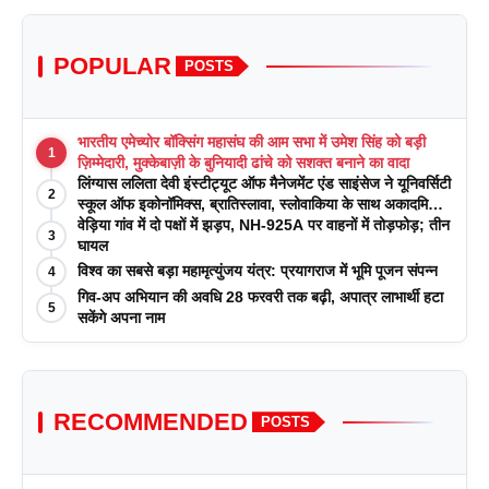
POPULAR
POSTS
भारतीय एमेच्योर बॉक्सिंग महासंघ की आम सभा में उमेश सिंह को बड़ी
1
ज़िम्मेदारी, मुक्केबाज़ी के बुनियादी ढांचे को सशक्त बनाने का वादा
लिंग्यास ललिता देवी इंस्टीट्यूट ऑफ मैनेजमेंट एंड साइंसेज ने यूनिवर्सिटी
2
स्कूल ऑफ इकोनॉमिक्स, ब्रातिस्लावा, स्लोवाकिया के साथ अकादमिक
पत्रिकाओं में प्रकाशन रणनीतियों पर एक दिवसीय कार्यशाला का
वेड़िया गांव में दो पक्षों में झड़प, NH-925A पर वाहनों में तोड़फोड़; तीन
3
आयोजन किया
घायल
विश्व का सबसे बड़ा महामृत्युंजय यंत्र: प्रयागराज में भूमि पूजन संपन्न
4
गिव-अप अभियान की अवधि 28 फरवरी तक बढ़ी, अपात्र लाभार्थी हटा
5
सकेंगे अपना नाम
RECOMMENDED
POSTS