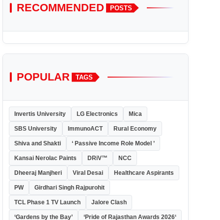
RECOMMENDED
POSTS
POPULAR
TAGS
Invertis University
LG Electronics
Mica
SBS University
ImmunoACT
Rural Economy
Shiva and Shakti
‘ Passive Income Role Model ’
Kansai Nerolac Paints
DRiV™
NCC
Dheeraj Manjheri
Viral Desai
Healthcare Aspirants
PW
Girdhari Singh Rajpurohit
TCL Phase 1 TV Launch
Jalore Clash
‘Gardens by the Bay’
‘Pride of Rajasthan Awards 2026‘