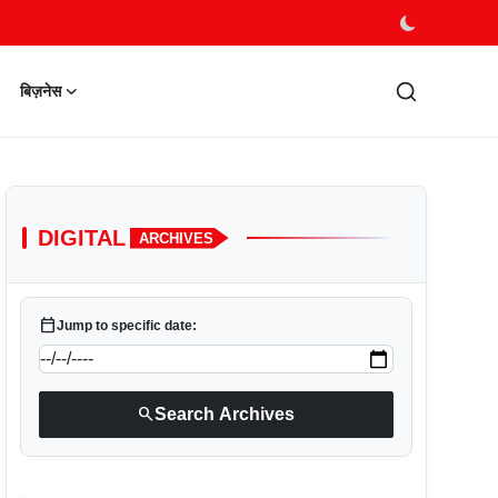
बिज़नेस
DIGITAL
ARCHIVES
calendar_today
Jump to specific date:
search
Search Archives