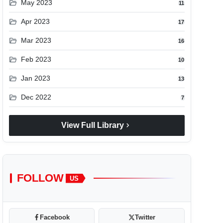
folder_open
May 2023
11
folder_open
Apr 2023
17
folder_open
Mar 2023
16
folder_open
Feb 2023
10
folder_open
Jan 2023
13
folder_open
Dec 2022
7
chevron_right
View Full Library
FOLLOW
US
Facebook
Twitter