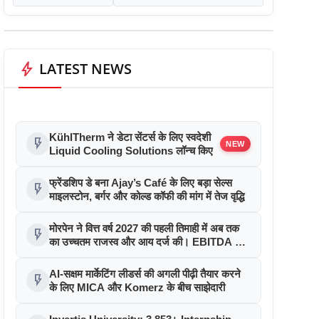
bolt
LATEST NEWS
KühlTherm ने डेटा सेंटर्स के लिए स्वदेशी
flash_on
NEW
Liquid Cooling Solutions लॉन्च किए
फ्रेंडशिप डे बना Ajay’s Café के लिए बड़ा सेल्स
flash_on
माइलस्टोन, बर्गर और कोल्ड कॉफी की मांग में तेज वृद्धि
मोरपेन ने वित्त वर्ष 2027 की पहली तिमाही में अब तक
flash_on
का उच्चतम राजस्व और आय दर्ज की। EBITDA में
207% और PAT में 394% की वृद्धि हुई। सीडीएमओ
कार्यक्रम ने पुरंतया व्यावसायीक चरण में प्रवेश किया
AI-सक्षम मार्केटिंग लीडर्स की अगली पीढ़ी तैयार करने
flash_on
के लिए MICA और Komerz के बीच साझेदारी