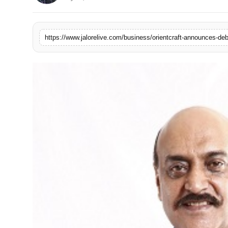
लाइफस्टाइल
मनोरंजन
https://www.jalorelive.com/business/orientcraft-announces-deb
तकनीक
विशेष
बिज़नेस