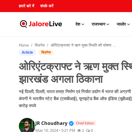
हमारे बारे में
संपर्क करें
देश
राजस्थान
जालोर
हमारे बारे में
Home
बिज़नेस
ओरिएंटक्राफ्ट ने ऋण मुक्त स्थिति की घोषणा की, विकास के लिए झारखंड अगला ठिकाना
संपर्क करें
Article
बिज़नेस
ओरिएंटक्राफ्ट ने ऋण मुक्त स्
देश
झारखंड अगला ठिकाना
राजस्थान
नई दिल्ली, दिल्ली, भारत वस्त्र निर्माण एवं निर्यात उद्योग में भारत की 
जालोर
कंपनी ने भारतीय स्टेट बैंक (एसबीआई), यूनाइटेड बैंक ऑफ इंडिया (यूब
करोड़ रुपये
खेल
Verified Public Figure • 3
JR Choudhary
Chief Editor
शिक्षा
May 10, 2024 • 5:21 PM
2
0