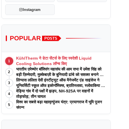
Instagram
POPULAR
POSTS
KühlTherm ने डेटा सेंटर्स के लिए स्वदेशी Liquid
1
Cooling Solutions लॉन्च किए
भारतीय एमेच्योर बॉक्सिंग महासंघ की आम सभा में उमेश सिंह को
2
बड़ी ज़िम्मेदारी, मुक्केबाज़ी के बुनियादी ढांचे को सशक्त बनाने का
वादा
लिंग्यास ललिता देवी इंस्टीट्यूट ऑफ मैनेजमेंट एंड साइंसेज ने
3
यूनिवर्सिटी स्कूल ऑफ इकोनॉमिक्स, ब्रातिस्लावा, स्लोवाकिया के
साथ अकादमिक पत्रिकाओं में प्रकाशन रणनीतियों पर एक
वेड़िया गांव में दो पक्षों में झड़प, NH-925A पर वाहनों में
4
दिवसीय कार्यशाला का आयोजन किया
तोड़फोड़; तीन घायल
विश्व का सबसे बड़ा महामृत्युंजय यंत्र: प्रयागराज में भूमि पूजन
5
संपन्न