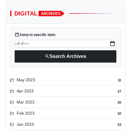
DIGITAL
ARCHIVES
calendar_today
Jump to specific date:
search
Search Archives
folder_open
May 2023
11
folder_open
Apr 2023
17
folder_open
Mar 2023
16
folder_open
Feb 2023
10
folder_open
Jan 2023
13