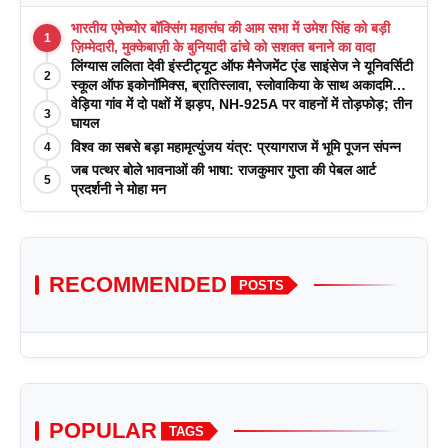
भारतीय एमेच्योर बॉक्सिंग महासंघ की आम सभा में उमेश सिंह को बड़ी
1
ज़िम्मेदारी, मुक्केबाज़ी के बुनियादी ढांचे को सशक्त बनाने का वादा
लिंग्यास ललिता देवी इंस्टीट्यूट ऑफ मैनेजमेंट एंड साइंसेज ने यूनिवर्सिटी
2
स्कूल ऑफ इकोनॉमिक्स, ब्रातिस्लावा, स्लोवाकिया के साथ अकादमिक
पत्रिकाओं में प्रकाशन रणनीतियों पर एक दिवसीय कार्यशाला का
वेड़िया गांव में दो पक्षों में झड़प, NH-925A पर वाहनों में तोड़फोड़; तीन
3
आयोजन किया
घायल
विश्व का सबसे बड़ा महामृत्युंजय यंत्र: प्रयागराज में भूमि पूजन संपन्न
4
जब पत्थर बोले भावनाओं की भाषा: राजकुमार गुप्ता की पेबल आर्ट
5
प्रदर्शनी ने मोहा मन
RECOMMENDED
POSTS
POPULAR
TAGS