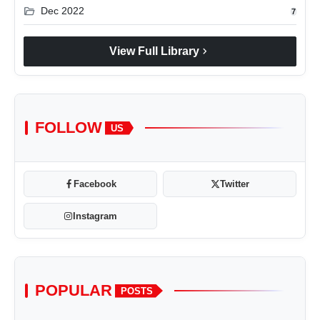
folder_open
Dec 2022
7
chevron_right
View Full Library
FOLLOW
US
Facebook
Twitter
Instagram
POPULAR
POSTS