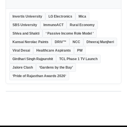
Invertis University
LG Electronics
Mica
SBS University
ImmunoACT
Rural Economy
Shiva and Shakti
‘ Passive Income Role Model ’
Kansai Nerolac Paints
DRiV™
NCC
Dheeraj Manjheri
Viral Desai
Healthcare Aspirants
PW
Girdhari Singh Rajpurohit
TCL Phase 1 TV Launch
Jalore Clash
‘Gardens by the Bay’
‘Pride of Rajasthan Awards 2026‘