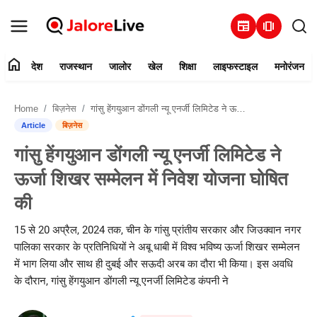
newspaper
amp_stories
home
देश
राजस्थान
जालोर
खेल
शिक्षा
लाइफस्टाइल
मनोरंजन
हमारे बारे में
Home
बिज़नेस
गांसु हेंगयुआन डोंगली न्यू एनर्जी लिमिटेड ने ऊर्जा शिखर सम्मेलन में निवेश योजना घोषित की
संपर्क करें
Article
बिज़नेस
गांसु हेंगयुआन डोंगली न्यू एनर्जी लिमिटेड ने
देश
ऊर्जा शिखर सम्मेलन में निवेश योजना घोषित
राजस्थान
की
जालोर
15 से 20 अप्रैल, 2024 तक, चीन के गांसु प्रांतीय सरकार और जिउक्वान नगर
पालिका सरकार के प्रतिनिधियों ने अबू धाबी में विश्व भविष्य ऊर्जा शिखर सम्मेलन
खेल
में भाग लिया और साथ ही दुबई और सऊदी अरब का दौरा भी किया। इस अवधि
के दौरान, गांसु हेंगयुआन डोंगली न्यू एनर्जी लिमिटेड कंपनी ने
शिक्षा