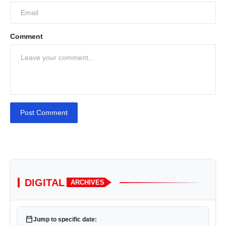
Comment
Post Comment
DIGITAL
ARCHIVES
calendar_today
Jump to specific date: