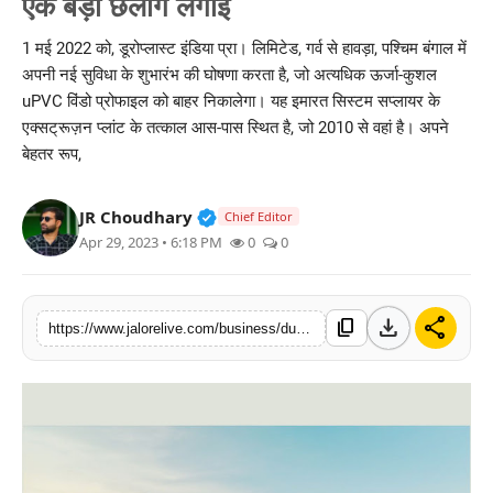
एक बड़ी छलांग लगाई
लाइफस्टाइल
1 मई 2022 को, डूरोप्लास्ट इंडिया प्रा। लिमिटेड, गर्व से हावड़ा, पश्चिम बंगाल में
अपनी नई सुविधा के शुभारंभ की घोषणा करता है, जो अत्यधिक ऊर्जा-कुशल
मनोरंजन
uPVC विंडो प्रोफाइल को बाहर निकालेगा। यह इमारत सिस्टम सप्लायर के
एक्सट्रूज़न प्लांट के तत्काल आस-पास स्थित है, जो 2010 से वहां है। अपने
तकनीक
बेहतर रूप,
विशेष
Verified Public Figure • 30 Mar, 2
JR Choudhary
Chief Editor
बिज़नेस
Apr 29, 2023 • 6:18 PM
0
0
download
share
content_copy
https://www.jalorelive.com/business/duroplast-india-takes-giant-leap