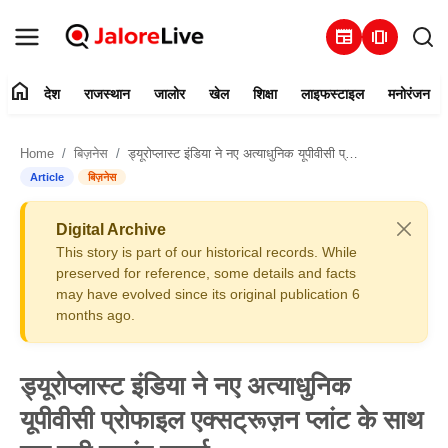
newspaper
amp_stories
home
देश
राजस्थान
जालोर
खेल
शिक्षा
लाइफस्टाइल
मनोरंजन
हमारे बारे में
Home
बिज़नेस
ड्यूरोप्लास्ट इंडिया ने नए अत्याधुनिक यूपीवीसी प्रोफाइल एक्सट्रूज़न प्लांट के साथ एक बड़ी छलांग लगाई
संपर्क करें
Article
बिज़नेस
देश
Digital Archive
This story is part of our historical records. While
राजस्थान
preserved for reference, some details and facts
may have evolved since its original publication 6
months ago.
जालोर
खेल
ड्यूरोप्लास्ट इंडिया ने नए अत्याधुनिक
यूपीवीसी प्रोफाइल एक्सट्रूज़न प्लांट के साथ
शिक्षा