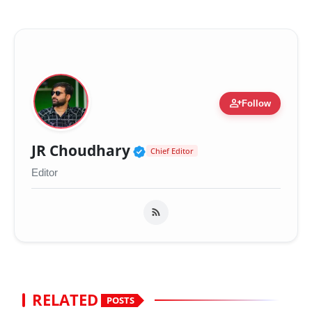
person_add
Follow
Verified Public Figure 
JR Choudhary
Chief Editor
Editor
RELATED
POSTS