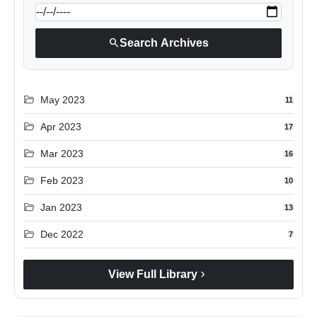
search
Search Archives
folder_open
May 2023
11
folder_open
Apr 2023
17
folder_open
Mar 2023
16
folder_open
Feb 2023
10
folder_open
Jan 2023
13
folder_open
Dec 2022
7
chevron_right
View Full Library