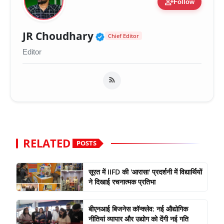
person_add
Follow
Verified Public Figure 
JR Choudhary
Chief Editor
Editor
RELATED
POSTS
सूरत में IIFD की 'आरासा' प्रदर्शनी में विद्यार्थियों
ने दिखाई रचनात्मक प्रतिभा
बीएनआई बिजनेस कॉन्क्लेव: नई औद्योगिक
नीतियां व्यापार और उद्योग को देंगी नई गति