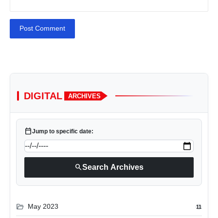
Post Comment
DIGITAL
ARCHIVES
calendar_today
Jump to specific date:
search
Search Archives
folder_open
May 2023
11