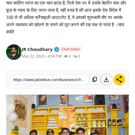
चाय कालिंग भारत का एक चाय ब्रांड है, जिसे देश भर में उसके बेहरीन चाय और
लाइफस्टाइल
फ़ूड के स्वाद के लिए जाना जाता है, यही वजह है की आज इसके देश विदेश में
100 से भी अधिक फ्रैंचाइज़ी आउटलेट है, ये आपको शुरुआती तौर पर आपके
मनोरंजन
अपने व्यवसाय को खोलने के सपने को पूरा करने की राह तक ले जाता है ।चाय
कालिं
तकनीक
Verified Public Figure • 30 Mar, 2
JR Choudhary
Chief Editor
विशेष
Mar 22, 2023 • 4:56 PM
0
0
बिज़नेस
download
share
content_copy
https://www.jalorelive.com/business/chai-calling-best-franchise-option-with