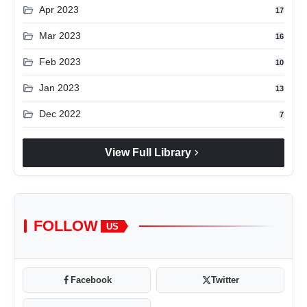
folder_open
Apr 2023
17
folder_open
Mar 2023
16
folder_open
Feb 2023
10
folder_open
Jan 2023
13
folder_open
Dec 2022
7
chevron_right
View Full Library
FOLLOW
US
Facebook
Twitter