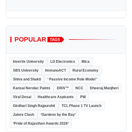
POPULAR
TAGS
Invertis University
LG Electronics
Mica
SBS University
ImmunoACT
Rural Economy
Shiva and Shakti
‘ Passive Income Role Model ’
Kansai Nerolac Paints
DRiV™
NCC
Dheeraj Manjheri
Viral Desai
Healthcare Aspirants
PW
Girdhari Singh Rajpurohit
TCL Phase 1 TV Launch
Jalore Clash
‘Gardens by the Bay’
‘Pride of Rajasthan Awards 2026‘