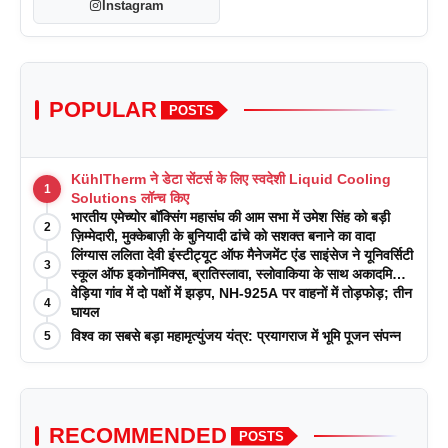
Instagram
POPULAR
POSTS
KühlTherm ने डेटा सेंटर्स के लिए स्वदेशी Liquid Cooling
1
Solutions लॉन्च किए
भारतीय एमेच्योर बॉक्सिंग महासंघ की आम सभा में उमेश सिंह को बड़ी
2
ज़िम्मेदारी, मुक्केबाज़ी के बुनियादी ढांचे को सशक्त बनाने का वादा
लिंग्यास ललिता देवी इंस्टीट्यूट ऑफ मैनेजमेंट एंड साइंसेज ने यूनिवर्सिटी
3
स्कूल ऑफ इकोनॉमिक्स, ब्रातिस्लावा, स्लोवाकिया के साथ अकादमिक
पत्रिकाओं में प्रकाशन रणनीतियों पर एक दिवसीय कार्यशाला का
वेड़िया गांव में दो पक्षों में झड़प, NH-925A पर वाहनों में तोड़फोड़; तीन
4
आयोजन किया
घायल
विश्व का सबसे बड़ा महामृत्युंजय यंत्र: प्रयागराज में भूमि पूजन संपन्न
5
RECOMMENDED
POSTS