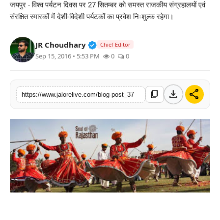
जयपुर - विश्व पर्यटन दिवस पर 27 सितम्बर को समस्त राजकीय संग्रहालयों एवं
लाइफस्टाइल
संरक्षित स्मारकों में देशी-विदेशी पर्यटकों का प्रवेश निःशुल्क रहेगा।
मनोरंजन
Verified Public Figure • 30 Mar, 2
JR Choudhary
Chief Editor
Sep 15, 2016 • 5:53 PM
0
0
तकनीक
विशेष
download
share
content_copy
https://www.jalorelive.com/blog-post_37
बिज़नेस