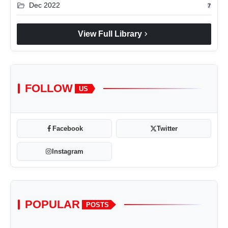
folder_open
Dec 2022
7
chevron_right
View Full Library
FOLLOW
US
Facebook
Twitter
Instagram
POPULAR
POSTS