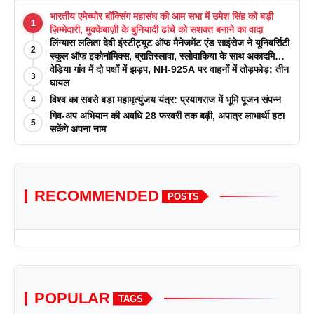
भारतीय एमेच्योर बॉक्सिंग महासंघ की आम सभा में उमेश सिंह को बड़ी
1
ज़िम्मेदारी, मुक्केबाज़ी के बुनियादी ढांचे को सशक्त बनाने का वादा
लिंग्यास ललिता देवी इंस्टीट्यूट ऑफ मैनेजमेंट एंड साइंसेज ने यूनिवर्सिटी
2
स्कूल ऑफ इकोनॉमिक्स, ब्रातिस्लावा, स्लोवाकिया के साथ अकादमिक
पत्रिकाओं में प्रकाशन रणनीतियों पर एक दिवसीय कार्यशाला का
वेड़िया गांव में दो पक्षों में झड़प, NH-925A पर वाहनों में तोड़फोड़; तीन
3
आयोजन किया
घायल
विश्व का सबसे बड़ा महामृत्युंजय यंत्र: प्रयागराज में भूमि पूजन संपन्न
4
गिव-अप अभियान की अवधि 28 फरवरी तक बढ़ी, अपात्र लाभार्थी हटा
5
सकेंगे अपना नाम
RECOMMENDED
POSTS
POPULAR
TAGS