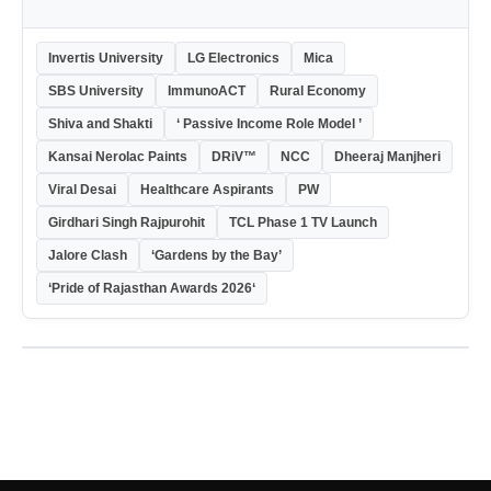
Invertis University
LG Electronics
Mica
SBS University
ImmunoACT
Rural Economy
Shiva and Shakti
‘ Passive Income Role Model ’
Kansai Nerolac Paints
DRiV™
NCC
Dheeraj Manjheri
Viral Desai
Healthcare Aspirants
PW
Girdhari Singh Rajpurohit
TCL Phase 1 TV Launch
Jalore Clash
‘Gardens by the Bay’
‘Pride of Rajasthan Awards 2026‘