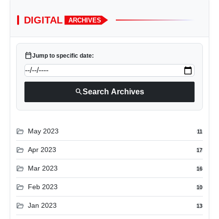
DIGITAL
ARCHIVES
calendar_today
Jump to specific date:
search
Search Archives
folder_open
May 2023
11
folder_open
Apr 2023
17
folder_open
Mar 2023
16
folder_open
Feb 2023
10
folder_open
Jan 2023
13