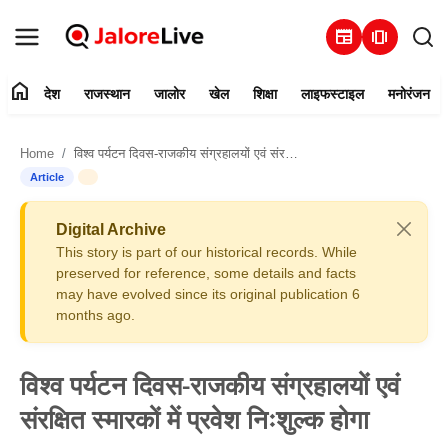
newspaper
amp_stories
home
देश
राजस्थान
जालोर
खेल
शिक्षा
लाइफस्टाइल
मनोरंजन
हमारे बारे में
Home
विश्व पर्यटन दिवस-राजकीय संग्रहालयों एवं संरक्षित स्मारकों में प्रवेश निःशुल्क होगा
संपर्क करें
Article
देश
Digital Archive
This story is part of our historical records. While
राजस्थान
preserved for reference, some details and facts
may have evolved since its original publication 6
months ago.
जालोर
खेल
विश्व पर्यटन दिवस-राजकीय संग्रहालयों एवं
संरक्षित स्मारकों में प्रवेश निःशुल्क होगा
शिक्षा