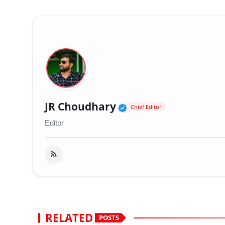
Verified Public Fig
JR Choudhary
Chief Editor
Editor
RELATED
POSTS