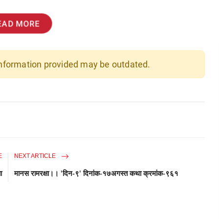
EAD MORE
 information provided may be outdated.
E
NEXT ARTICLE
ा
मानस रामरक्षा।। 'दिन-९' दिनांक-१७अगस्त कथा क्रमांक-९६१