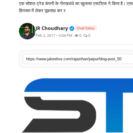
एक सोशल ट्रेड कंपनी के गोरखधंधे का खुलासा एसटीएफ ने किया है। एसट
लाइफस्टाइल
हिरासत में लेकर पूछताछ कर र
मनोरंजन
Verified Public Figure • 3
JR Choudhary
Chief Editor
Feb 2, 2017 • 5:04 PM
0
0
तकनीक
विशेष
https://www.jalorelive.com/rajasthan/jaipur/blog-post_50
बिज़नेस