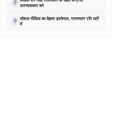
लेखक शेर सिंह राजस्थान के पहले अंग्रेजी
flash_on
उपन्यासकार बने
सोशल मीडिया का बेहतर इस्तेमाल, राजस्थान टॉप थ्री
flash_on
में