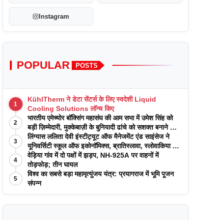
Instagram
POPULAR
POSTS
KühlTherm ने डेटा सेंटर्स के लिए स्वदेशी Liquid
1
Cooling Solutions लॉन्च किए
भारतीय एमेच्योर बॉक्सिंग महासंघ की आम सभा में उमेश सिंह को
2
बड़ी ज़िम्मेदारी, मुक्केबाज़ी के बुनियादी ढांचे को सशक्त बनाने का
वादा
लिंग्यास ललिता देवी इंस्टीट्यूट ऑफ मैनेजमेंट एंड साइंसेज ने
3
यूनिवर्सिटी स्कूल ऑफ इकोनॉमिक्स, ब्रातिस्लावा, स्लोवाकिया के
साथ अकादमिक पत्रिकाओं में प्रकाशन रणनीतियों पर एक
वेड़िया गांव में दो पक्षों में झड़प, NH-925A पर वाहनों में
4
दिवसीय कार्यशाला का आयोजन किया
तोड़फोड़; तीन घायल
विश्व का सबसे बड़ा महामृत्युंजय यंत्र: प्रयागराज में भूमि पूजन
5
संपन्न