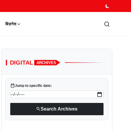
बिज़नेस
DIGITAL
ARCHIVES
calendar_today
Jump to specific date:
search
Search Archives