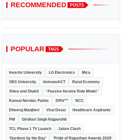
RECOMMENDED
POSTS
POPULAR
TAGS
Invertis University
LG Electronics
Mica
SBS University
ImmunoACT
Rural Economy
Shiva and Shakti
‘ Passive Income Role Model ’
Kansai Nerolac Paints
DRiV™
NCC
Dheeraj Manjheri
Viral Desai
Healthcare Aspirants
PW
Girdhari Singh Rajpurohit
TCL Phase 1 TV Launch
Jalore Clash
‘Gardens by the Bay’
‘Pride of Rajasthan Awards 2026‘