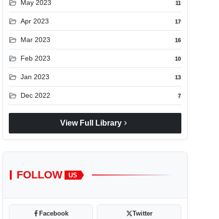
folder_open
May 2023
11
folder_open
Apr 2023
17
folder_open
Mar 2023
16
folder_open
Feb 2023
10
folder_open
Jan 2023
13
folder_open
Dec 2022
7
chevron_right
View Full Library
FOLLOW
US
Facebook
Twitter