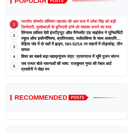
POPULAR
POSTS
भारतीय एमेच्योर बॉक्सिंग महासंघ की आम सभा में उमेश सिंह को बड़ी
1
ज़िम्मेदारी, मुक्केबाज़ी के बुनियादी ढांचे को सशक्त बनाने का वादा
लिंग्यास ललिता देवी इंस्टीट्यूट ऑफ मैनेजमेंट एंड साइंसेज ने यूनिवर्सिटी
2
स्कूल ऑफ इकोनॉमिक्स, ब्रातिस्लावा, स्लोवाकिया के साथ अकादमिक
पत्रिकाओं में प्रकाशन रणनीतियों पर एक दिवसीय कार्यशाला का
वेड़िया गांव में दो पक्षों में झड़प, NH-925A पर वाहनों में तोड़फोड़; तीन
3
आयोजन किया
घायल
विश्व का सबसे बड़ा महामृत्युंजय यंत्र: प्रयागराज में भूमि पूजन संपन्न
4
जब पत्थर बोले भावनाओं की भाषा: राजकुमार गुप्ता की पेबल आर्ट
5
प्रदर्शनी ने मोहा मन
RECOMMENDED
POSTS