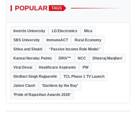
POPULAR
TAGS
Invertis University
LG Electronics
Mica
SBS University
ImmunoACT
Rural Economy
Shiva and Shakti
‘ Passive Income Role Model ’
Kansai Nerolac Paints
DRiV™
NCC
Dheeraj Manjheri
Viral Desai
Healthcare Aspirants
PW
Girdhari Singh Rajpurohit
TCL Phase 1 TV Launch
Jalore Clash
‘Gardens by the Bay’
‘Pride of Rajasthan Awards 2026‘