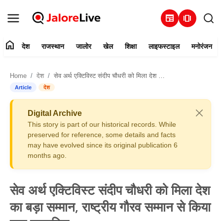
newspaper
amp_stories
home
देश
राजस्थान
जालोर
खेल
शिक्षा
लाइफस्टाइल
मनोरंजन
हमारे बारे में
Home
देश
सेव अर्थ एक्टिविस्ट संदीप चौधरी को मिला देश का बड़ा सम्मान, राष्ट्रीय गौरव सम्मान से किया गया सम्मानित
संपर्क करें
Article
देश
देश
Digital Archive
This story is part of our historical records. While
राजस्थान
preserved for reference, some details and facts
may have evolved since its original publication 6
months ago.
जालोर
खेल
सेव अर्थ एक्टिविस्ट संदीप चौधरी को मिला देश
का बड़ा सम्मान, राष्ट्रीय गौरव सम्मान से किया
शिक्षा