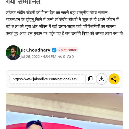
गया सम्मानित
लाइफस्टाइल
डॉक्टर संदीप चौधरी को मिला देश का सबसे बड़ा राष्ट्रीय गौरव सम्मान :
राजस्थान के झुंझुनू जिले में जन्मे डॉ संदीप चौधरी ने शुरू से ही अपने जीवन में
मनोरंजन
बड़े लक्ष्य को चुना और जीवन में कई उतार-चढ़ाव कई परिस्थितियों का सामना
करते हुए आज इस मुकाम पर पहुंच गए हैं जब उन्होंने विश्व को अपना लक्ष्य बना लि
तकनीक
विशेष
Verified Public Figure • 30 Mar, 2
JR Choudhary
Chief Editor
Jul 26, 2022 • 4:34 PM
0
0
बिज़नेस
download
share
content_copy
https://www.jalorelive.com/national/save-earth-activist-sandeep-choudhary