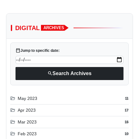
DIGITAL
ARCHIVES
calendar_today
Jump to specific date:
search
Search Archives
folder_open
May 2023
11
folder_open
Apr 2023
17
folder_open
Mar 2023
16
folder_open
Feb 2023
10