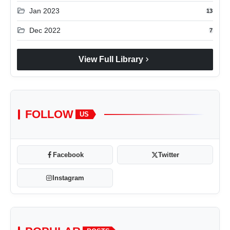
folder_open
Jan 2023
13
folder_open
Dec 2022
7
chevron_right
View Full Library
FOLLOW
US
Facebook
Twitter
Instagram