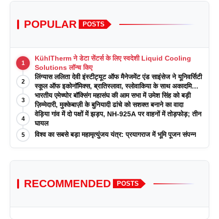
POPULAR
POSTS
KühlTherm ने डेटा सेंटर्स के लिए स्वदेशी Liquid Cooling
1
Solutions लॉन्च किए
लिंग्यास ललिता देवी इंस्टीट्यूट ऑफ मैनेजमेंट एंड साइंसेज ने यूनिवर्सिटी
2
स्कूल ऑफ इकोनॉमिक्स, ब्रातिस्लावा, स्लोवाकिया के साथ अकादमिक
पत्रिकाओं में प्रकाशन रणनीतियों पर एक दिवसीय कार्यशाला का
भारतीय एमेच्योर बॉक्सिंग महासंघ की आम सभा में उमेश सिंह को बड़ी
3
आयोजन किया
ज़िम्मेदारी, मुक्केबाज़ी के बुनियादी ढांचे को सशक्त बनाने का वादा
वेड़िया गांव में दो पक्षों में झड़प, NH-925A पर वाहनों में तोड़फोड़; तीन
4
घायल
विश्व का सबसे बड़ा महामृत्युंजय यंत्र: प्रयागराज में भूमि पूजन संपन्न
5
RECOMMENDED
POSTS