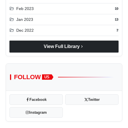
folder_open
Feb 2023
10
folder_open
Jan 2023
13
folder_open
Dec 2022
7
chevron_right
View Full Library
FOLLOW
US
Facebook
Twitter
Instagram