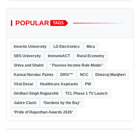
POPULAR
TAGS
Invertis University
LG Electronics
Mica
SBS University
ImmunoACT
Rural Economy
Shiva and Shakti
‘ Passive Income Role Model ’
Kansai Nerolac Paints
DRiV™
NCC
Dheeraj Manjheri
Viral Desai
Healthcare Aspirants
PW
Girdhari Singh Rajpurohit
TCL Phase 1 TV Launch
Jalore Clash
‘Gardens by the Bay’
‘Pride of Rajasthan Awards 2026‘