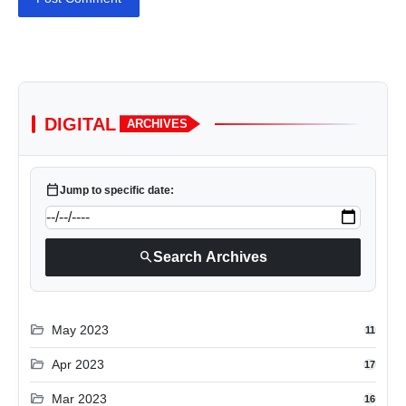
DIGITAL
ARCHIVES
calendar_today
Jump to specific date:
search
Search Archives
folder_open
May 2023
11
folder_open
Apr 2023
17
folder_open
Mar 2023
16