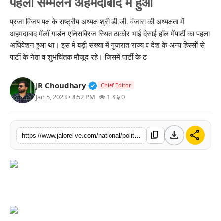
पहला सम्मेलन अहमदाबाद में हुआ
लाइफस्टाइल
प्रजा विजय पक्ष के राष्ट्रीय अध्यक्ष श्री डी.जी. वंजारा की अध्यक्षता में
अहमदाबाद मेंलॉ गार्डन एलिसब्रिज स्थित ठाकोर भाई देसाई हॉल मेंपार्टी का पहला
मनोरंजन
अधिवेशन हुआ था। इस में बड़ी संख्या में गुजरात राज्य व देश के अन्य हिस्सों से
पार्टी के नेता व शुभचिंतक मौजूद रहे। जिसमें पार्टी के ढ
तकनीक
विशेष
Verified Public Figure • 30 Mar, 2
JR Choudhary
Chief Editor
Jan 5, 2023 • 8:52 PM
1
0
बिज़नेस
download
share
content_copy
https://www.jalorelive.com/national/politics/shri-dg-first-conference-of-praja-vijay