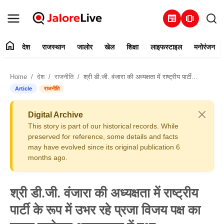
newspaper
amp_stories
home
देश
राजस्थान
जालोर
खेल
शिक्षा
लाइफस्टाइल
मनोरंजन
हमारे बारे में
Home
देश
राजनीति
श्री डी.जी. वंजारा की अध्यक्षता में राष्ट्रीय पार्टी के रूप में उभर रहे प्रजा विजय पक्ष का पहला सम्मेलन अहमदाबाद में हुआ
संपर्क करें
Article
राजनीति
देश
Digital Archive
This story is part of our historical records. While
राजस्थान
preserved for reference, some details and facts
may have evolved since its original publication 6
months ago.
जालोर
खेल
श्री डी.जी. वंजारा की अध्यक्षता में राष्ट्रीय
पार्टी के रूप में उभर रहे प्रजा विजय पक्ष का
शिक्षा