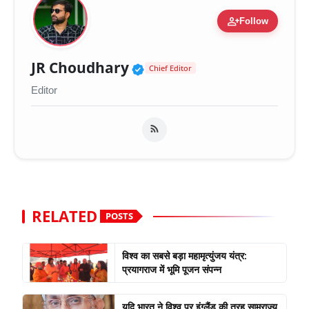
person_add
Follow
Verified Public Figure 
JR Choudhary
Chief Editor
Editor
RELATED
POSTS
विश्व का सबसे बड़ा महामृत्युंजय यंत्र:
प्रयागराज में भूमि पूजन संपन्न
यदि भारत ने विश्व पर इंग्लैंड की तरह साम्राज्य