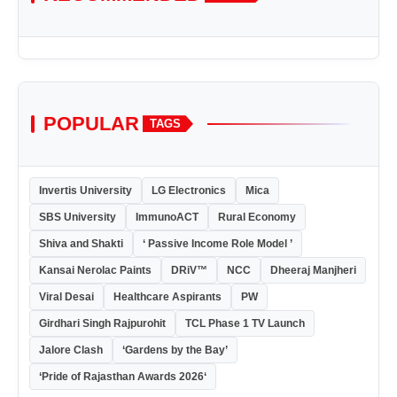
POPULAR
TAGS
Invertis University
LG Electronics
Mica
SBS University
ImmunoACT
Rural Economy
Shiva and Shakti
‘ Passive Income Role Model ’
Kansai Nerolac Paints
DRiV™
NCC
Dheeraj Manjheri
Viral Desai
Healthcare Aspirants
PW
Girdhari Singh Rajpurohit
TCL Phase 1 TV Launch
Jalore Clash
‘Gardens by the Bay’
‘Pride of Rajasthan Awards 2026‘