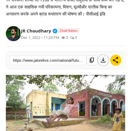
गैर सरकारी संस्था जो 1998 से भारत में वंचित समुदायों के साथ काम कर रही है,
लाइफस्टाइल
ने आज एक साहसिक नयी परिकल्पना, मिशन, मूल्योंऔर प्रतीक चिन्ह का
अनावरण करके अपने ब्रांड रूपांतरण की घोषणा की। पीसीआई इंडि
मनोरंजन
Verified Public Figure • 30 Mar, 2
JR Choudhary
Chief Editor
तकनीक
Dec 1, 2022 • 11:29 PM
0
0
विशेष
download
share
content_copy
https://www.jalorelive.com/national/future-oriented-transformation-of-pci
बिज़नेस