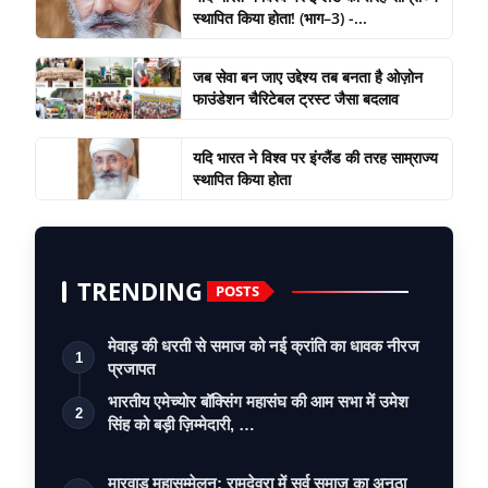
स्थापित किया होता! (भाग–3) -...
जब सेवा बन जाए उद्देश्य तब बनता है ओज़ोन
फाउंडेशन चैरिटेबल ट्रस्ट जैसा बदलाव
यदि भारत ने विश्व पर इंग्लैंड की तरह साम्राज्य
स्थापित किया होता
TRENDING
POSTS
मेवाड़ की धरती से समाज को नई क्रांति का धावक नीरज
1
प्रजापत
भारतीय एमेच्योर बॉक्सिंग महासंघ की आम सभा में उमेश
2
सिंह को बड़ी ज़िम्मेदारी, …
मारवाड़ महासम्मेलन: रामदेवरा में सर्व समाज का अनूठा