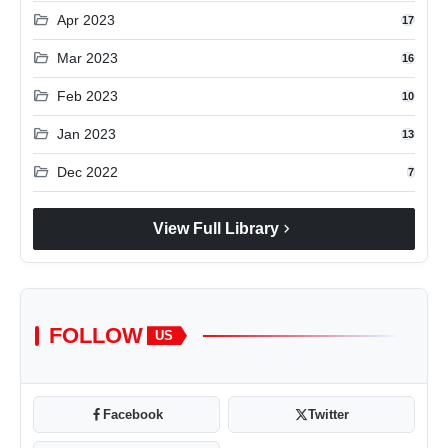
folder_open
Apr 2023
17
folder_open
Mar 2023
16
folder_open
Feb 2023
10
folder_open
Jan 2023
13
folder_open
Dec 2022
7
chevron_right
View Full Library
FOLLOW
US
Facebook
Twitter