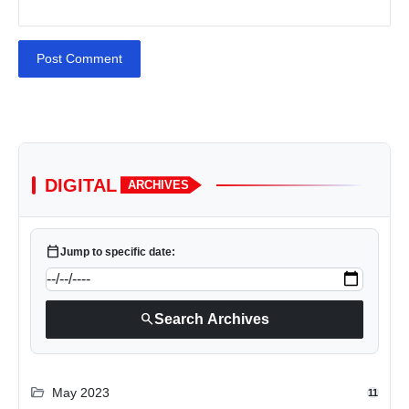
Post Comment
DIGITAL
ARCHIVES
calendar_today
Jump to specific date:
search
Search Archives
folder_open
May 2023
11