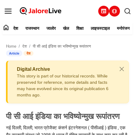
newspaper
amp_stories
home
देश
राजस्थान
जालोर
खेल
शिक्षा
लाइफस्टाइल
मनोरंजन
हमारे बारे में
Home
देश
पी सी आई इंडिया का भविष्योन्मुख रूपांतरण
संपर्क करें
Article
देश
देश
Digital Archive
This story is part of our historical records. While
राजस्थान
preserved for reference, some details and facts
may have evolved since its original publication 6
months ago.
जालोर
खेल
पी सी आई इंडिया का भविष्योन्मुख रूपांतरण
शिक्षा
नई दिल्ली, दिल्ली, भारत प्रोजैक्ट कंसर्न इंटरनेशनल ( पीसीआई ) इंडिया , एक