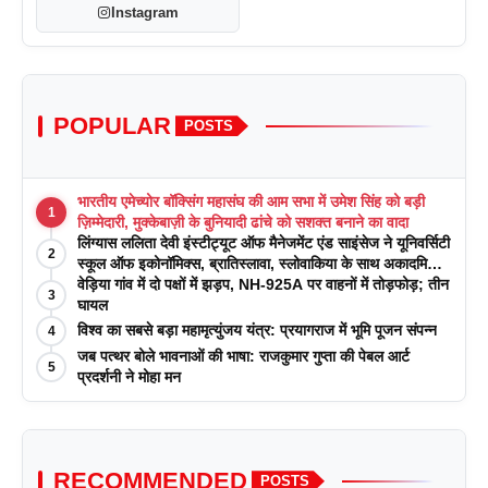
Instagram
POPULAR
POSTS
भारतीय एमेच्योर बॉक्सिंग महासंघ की आम सभा में उमेश सिंह को बड़ी
1
ज़िम्मेदारी, मुक्केबाज़ी के बुनियादी ढांचे को सशक्त बनाने का वादा
लिंग्यास ललिता देवी इंस्टीट्यूट ऑफ मैनेजमेंट एंड साइंसेज ने यूनिवर्सिटी
2
स्कूल ऑफ इकोनॉमिक्स, ब्रातिस्लावा, स्लोवाकिया के साथ अकादमिक
पत्रिकाओं में प्रकाशन रणनीतियों पर एक दिवसीय कार्यशाला का
वेड़िया गांव में दो पक्षों में झड़प, NH-925A पर वाहनों में तोड़फोड़; तीन
3
आयोजन किया
घायल
विश्व का सबसे बड़ा महामृत्युंजय यंत्र: प्रयागराज में भूमि पूजन संपन्न
4
जब पत्थर बोले भावनाओं की भाषा: राजकुमार गुप्ता की पेबल आर्ट
5
प्रदर्शनी ने मोहा मन
RECOMMENDED
POSTS