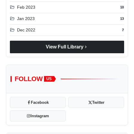
folder_open
Feb 2023
10
folder_open
Jan 2023
13
folder_open
Dec 2022
7
chevron_right
View Full Library
FOLLOW
US
Facebook
Twitter
Instagram