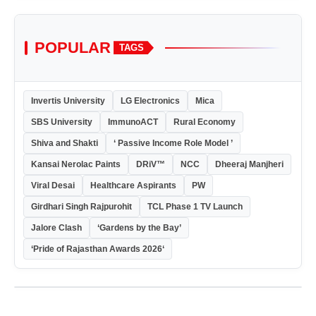
POPULAR
TAGS
Invertis University
LG Electronics
Mica
SBS University
ImmunoACT
Rural Economy
Shiva and Shakti
‘ Passive Income Role Model ’
Kansai Nerolac Paints
DRiV™
NCC
Dheeraj Manjheri
Viral Desai
Healthcare Aspirants
PW
Girdhari Singh Rajpurohit
TCL Phase 1 TV Launch
Jalore Clash
‘Gardens by the Bay’
‘Pride of Rajasthan Awards 2026‘