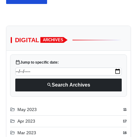
DIGITAL
ARCHIVES
calendar_today
Jump to specific date:
search
Search Archives
folder_open
May 2023
11
folder_open
Apr 2023
17
folder_open
Mar 2023
16