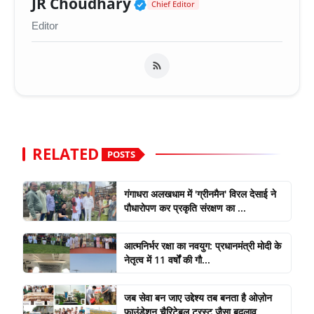
Verified Public Figure 
JR Choudhary
Chief Editor
Editor
RELATED
POSTS
गंगाधरा अलखधाम में 'ग्रीनमैन' विरल देसाई ने
पौधारोपण कर प्रकृति संरक्षण का ...
आत्मनिर्भर रक्षा का नवयुग: प्रधानमंत्री मोदी के
नेतृत्व में 11 वर्षों की गौ...
जब सेवा बन जाए उद्देश्य तब बनता है ओज़ोन
फाउंडेशन चैरिटेबल ट्रस्ट जैसा बदलाव