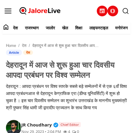
newspaper
amp_stories
home
देश
राजस्थान
जालोर
खेल
शिक्षा
लाइफस्टाइल
मनोरंजन
हमारे बारे में
Home
देश
देहरादून में आज से शुरू हुआ चार दिवसीय आपदा प्रबंधन पर विश्व सम्मेलन
संपर्क करें
Article
देश
देहरादून में आज से शुरू हुआ चार दिवसीय
देश
आपदा प्रबंधन पर विश्व सम्मेलन
राजस्थान
देहरादून : आपदा प्रबंधन पर विश्व स्तरके सबसे बड़े सम्मेलनों में से एक ६वाँ विश्व
आपदा प्रबंधनआज से देहरादून केग्राफिक एरा (डीम्ड यूनिवर्सिटी) में शुरू हो
जालोर
चुका है । इस चार दिवसीय सम्मेलन का शुभारंभ उत्तराखंड के माननीय मुख्यमंत्री
श्री पुष्कर सिंह धामी जी द्वारादीप प्रज्वलन के साथ किया गय
खेल
Verified Public Figure • 30 Mar, 2
JR Choudhary
शिक्षा
Chief Editor
Nov 29, 2023 • 2:04 PM
4
0