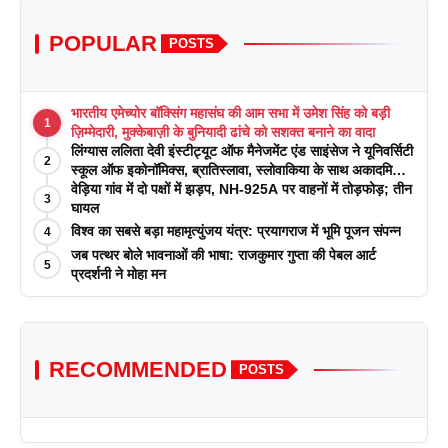
POPULAR
POSTS
भारतीय एमेच्योर बॉक्सिंग महासंघ की आम सभा में उमेश सिंह को बड़ी
1
ज़िम्मेदारी, मुक्केबाज़ी के बुनियादी ढांचे को सशक्त बनाने का वादा
लिंग्यास ललिता देवी इंस्टीट्यूट ऑफ मैनेजमेंट एंड साइंसेज ने यूनिवर्सिटी
2
स्कूल ऑफ इकोनॉमिक्स, ब्रातिस्लावा, स्लोवाकिया के साथ अकादमिक
पत्रिकाओं में प्रकाशन रणनीतियों पर एक दिवसीय कार्यशाला का
वेड़िया गांव में दो पक्षों में झड़प, NH-925A पर वाहनों में तोड़फोड़; तीन
3
आयोजन किया
घायल
विश्व का सबसे बड़ा महामृत्युंजय यंत्र: प्रयागराज में भूमि पूजन संपन्न
4
जब पत्थर बोले भावनाओं की भाषा: राजकुमार गुप्ता की पेबल आर्ट
5
प्रदर्शनी ने मोहा मन
RECOMMENDED
POSTS