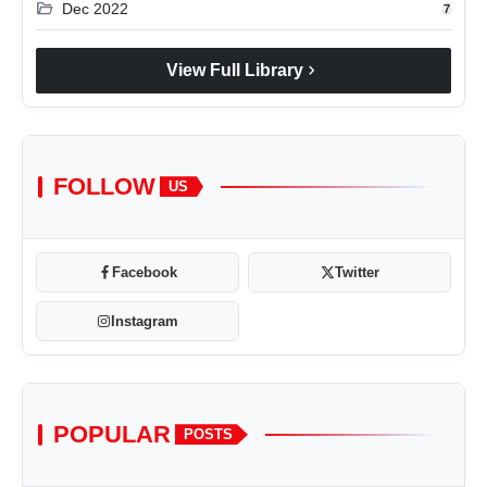
folder_open
Dec 2022
7
chevron_right
View Full Library
FOLLOW
US
Facebook
Twitter
Instagram
POPULAR
POSTS