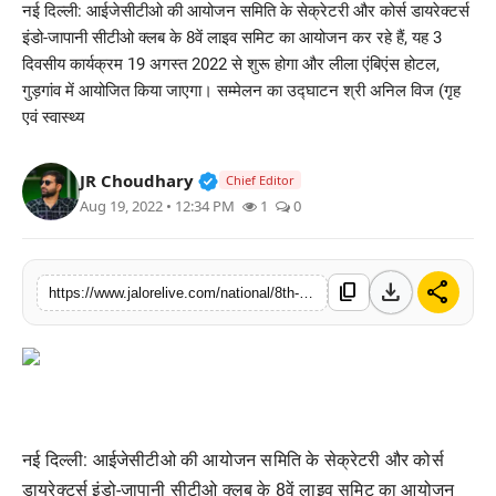
नई दिल्ली: आईजेसीटीओ की आयोजन समिति के सेक्रेटरी और कोर्स डायरेक्टर्स
लाइफस्टाइल
इंडो-जापानी सीटीओ क्लब के 8वें लाइव समिट का आयोजन कर रहे हैं, यह 3
दिवसीय कार्यक्रम 19 अगस्त 2022 से शुरू होगा और लीला एंबिएंस होटल,
मनोरंजन
गुड़गांव में आयोजित किया जाएगा। सम्मेलन का उद्घाटन श्री अनिल विज (गृह
एवं स्वास्थ्य
तकनीक
Verified Public Figure • 30 Mar, 2
JR Choudhary
Chief Editor
विशेष
Aug 19, 2022 • 12:34 PM
1
0
बिज़नेस
download
share
content_copy
https://www.jalorelive.com/national/8th-live-summit-of-indo-japanese-cto
नई दिल्ली: आईजेसीटीओ की आयोजन समिति के सेक्रेटरी और कोर्स
डायरेक्टर्स इंडो-जापानी सीटीओ क्लब के 8वें लाइव समिट का आयोजन