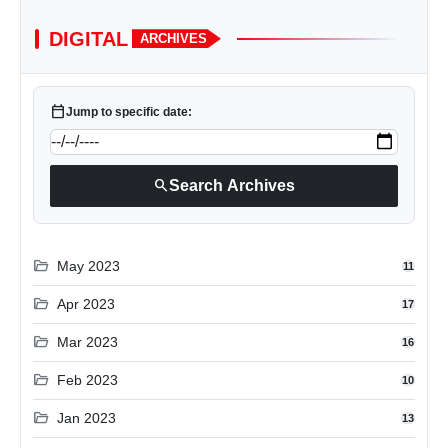
DIGITAL
ARCHIVES
calendar_today
Jump to specific date:
search
Search Archives
folder_open
May 2023
11
folder_open
Apr 2023
17
folder_open
Mar 2023
16
folder_open
Feb 2023
10
folder_open
Jan 2023
13