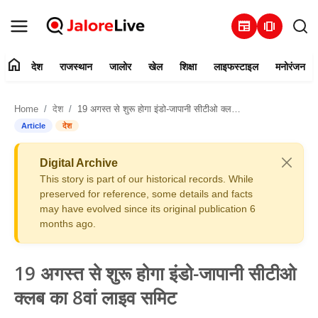
newspaper
amp_stories
home
देश
राजस्थान
जालोर
खेल
शिक्षा
लाइफस्टाइल
मनोरंजन
हमारे बारे में
Home
देश
19 अगस्त से शुरू होगा इंडो-जापानी सीटीओ क्लब का 8वां लाइव समिट
संपर्क करें
Article
देश
देश
Digital Archive
This story is part of our historical records. While
राजस्थान
preserved for reference, some details and facts
may have evolved since its original publication 6
months ago.
जालोर
खेल
19 अगस्त से शुरू होगा इंडो-जापानी सीटीओ
क्लब का 8वां लाइव समिट
शिक्षा