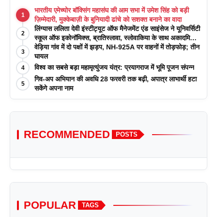
भारतीय एमेच्योर बॉक्सिंग महासंघ की आम सभा में उमेश सिंह को बड़ी
1
ज़िम्मेदारी, मुक्केबाज़ी के बुनियादी ढांचे को सशक्त बनाने का वादा
लिंग्यास ललिता देवी इंस्टीट्यूट ऑफ मैनेजमेंट एंड साइंसेज ने यूनिवर्सिटी
2
स्कूल ऑफ इकोनॉमिक्स, ब्रातिस्लावा, स्लोवाकिया के साथ अकादमिक
पत्रिकाओं में प्रकाशन रणनीतियों पर एक दिवसीय कार्यशाला का
वेड़िया गांव में दो पक्षों में झड़प, NH-925A पर वाहनों में तोड़फोड़; तीन
3
आयोजन किया
घायल
विश्व का सबसे बड़ा महामृत्युंजय यंत्र: प्रयागराज में भूमि पूजन संपन्न
4
गिव-अप अभियान की अवधि 28 फरवरी तक बढ़ी, अपात्र लाभार्थी हटा
5
सकेंगे अपना नाम
RECOMMENDED
POSTS
POPULAR
TAGS