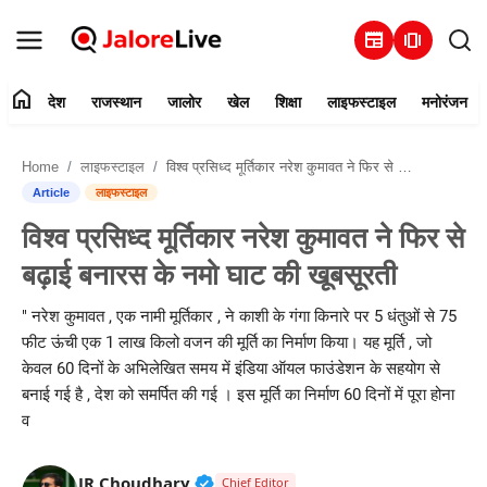
newspaper
amp_stories
home
देश
राजस्थान
जालोर
खेल
शिक्षा
लाइफस्टाइल
मनोरंजन
हमारे बारे में
Home
लाइफस्टाइल
विश्व प्रसिध्द मूर्तिकार नरेश कुमावत ने फिर से बढ़ाई बनारस के नमो घाट की खूबसूरती
संपर्क करें
Article
लाइफस्टाइल
विश्व प्रसिध्द मूर्तिकार नरेश कुमावत ने फिर से
देश
बढ़ाई बनारस के नमो घाट की खूबसूरती
राजस्थान
" नरेश कुमावत , एक नामी मूर्तिकार , ने काशी के गंगा किनारे पर 5 धंतुओं से 75
फीट ऊंची एक 1 लाख किलो वजन की मूर्ति का निर्माण किया। यह मूर्ति , जो
जालोर
केवल 60 दिनों के अभिलेखित समय में इंडिया ऑयल फाउंडेशन के सहयोग से
बनाई गई है , देश को समर्पित की गई । इस मूर्ति का निर्माण 60 दिनों में पूरा होना
खेल
व
शिक्षा
Verified Public Figure • 30 Mar, 2
JR Choudhary
Chief Editor