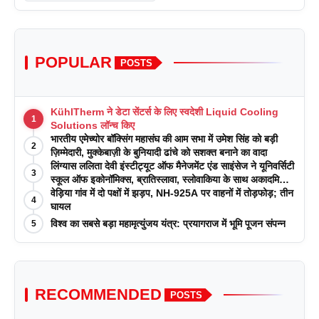
POPULAR
POSTS
KühlTherm ने डेटा सेंटर्स के लिए स्वदेशी Liquid Cooling
1
Solutions लॉन्च किए
भारतीय एमेच्योर बॉक्सिंग महासंघ की आम सभा में उमेश सिंह को बड़ी
2
ज़िम्मेदारी, मुक्केबाज़ी के बुनियादी ढांचे को सशक्त बनाने का वादा
लिंग्यास ललिता देवी इंस्टीट्यूट ऑफ मैनेजमेंट एंड साइंसेज ने यूनिवर्सिटी
3
स्कूल ऑफ इकोनॉमिक्स, ब्रातिस्लावा, स्लोवाकिया के साथ अकादमिक
पत्रिकाओं में प्रकाशन रणनीतियों पर एक दिवसीय कार्यशाला का
वेड़िया गांव में दो पक्षों में झड़प, NH-925A पर वाहनों में तोड़फोड़; तीन
4
आयोजन किया
घायल
विश्व का सबसे बड़ा महामृत्युंजय यंत्र: प्रयागराज में भूमि पूजन संपन्न
5
RECOMMENDED
POSTS