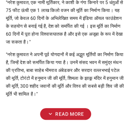
"
नरेश
कुमावत
,
एक
नामी
मूर्तिकार
,
ने
काशी
के
गंगा
किनारे
पर
5
धंतुओं
से
75
फीट
ऊंची
एक
1
लाख
किलो
वजन
की
मूर्ति
का
निर्माण
किया।
यह
मूर्ति
,
जो
केवल
60
दिनों
के
अभिलेखित
समय
में
इंडिया
ऑयल
फाउंडेशन
के
सहयोग
से
बनाई
गई
है
,
देश
को
समर्पित
की
गई
।
इस
मूर्ति
का
निर्माण
60
दिनों
में
पूरा
होना
विश्वासघातक
है
और
इसे
एक
अजूबा
के
रूप
में
देखा
जा
सकता
है।
"
"
नरेश
कुमावत
ने
अपनी
पूर्व
योगदानों
में
कई
अद्भुत
मूर्तियों
का
निर्माण
किया
है
,
जिन्हें
देश
को
समर्पित
किया
गया
है।
उनमें
संसद
भवन
में
समुंद्र
मंथन
की
प्रतिभा
,
बाबा
साहेब
भीमराव
अंबेडकर
और
सरदार
वल्लभभाई
पटेल
की
मूर्ति
,
टोरंटो
में
हनुमान
जी
की
मूर्ति
,
शिमला
के
झाकू
मंदिर
में
हनुमान
जी
की
मूर्ति
, 300
शहीद
जवानों
की
मूर्ति
और
विश्व
की
सबसे
बड़ी
शिव
जी
की
मूर्ति
भी
शामिल
है।
"
expand_more
READ MORE