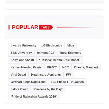
POPULAR
TAGS
Invertis University
LG Electronics
Mica
SBS University
ImmunoACT
Rural Economy
Shiva and Shakti
‘ Passive Income Role Model ’
Kansai Nerolac Paints
DRiV™
NCC
Dheeraj Manjheri
Viral Desai
Healthcare Aspirants
PW
Girdhari Singh Rajpurohit
TCL Phase 1 TV Launch
Jalore Clash
‘Gardens by the Bay’
‘Pride of Rajasthan Awards 2026‘