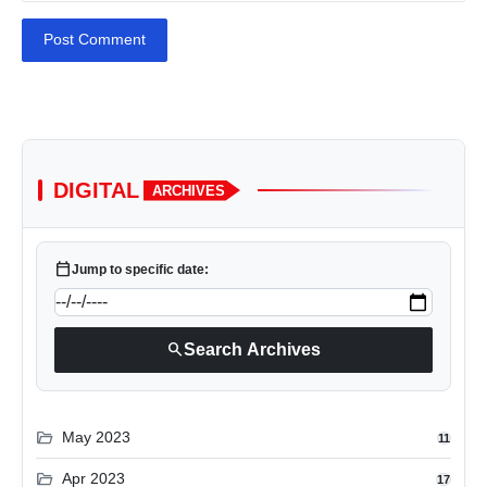
Post Comment
DIGITAL
ARCHIVES
calendar_today
Jump to specific date:
search
Search Archives
folder_open
May 2023
11
folder_open
Apr 2023
17