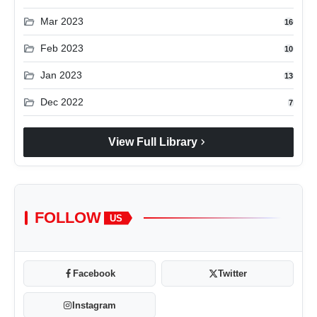
folder_open
Mar 2023
16
folder_open
Feb 2023
10
folder_open
Jan 2023
13
folder_open
Dec 2022
7
chevron_right
View Full Library
FOLLOW
US
Facebook
Twitter
Instagram