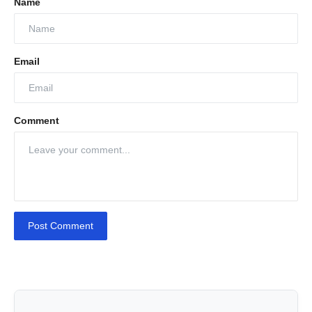
Name
Email
Comment
Post Comment