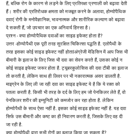
हैं, बल्कि रोग के कारण से लड़ने के लिए प्रतिरक्षा प्रणाली को बढ़ावा देती
हैं। शरीर की प्रतिरोधक क्षमता को मजबूत करने के अलावा, होम्योपैथिक
दवाएं रोगी के मनोवैज्ञानिक, भावनात्मक और शारीरिक कल्याण को बढ़ावा
दे सकती हैं, जो उपचार का एक अनिवार्य हिस्सा है।
प्रश्न - क्या होम्‍योपैथिक दवाओं का साइड इफेक्‍ट होता है?
उत्तर -होम्‍योपैथी ए‍क पूरी तरह सुरक्षित चिकित्‍सा पद्धति है. एलोपैथी के
तरह इसका कोई साइड इफेक्‍ट नहीं होताlअंग्रेजी मेडिसिन में आप जिस भी
बीमारी के इलाज के लिए जिस भी दवा का सेवन करते हैं, उसका कोई न
कोई साइड इफेक्‍ट जरूर होता है. ट्यूबरकुलोसिस की दवा टीबी का इलाज
तो करती है, लेकिन साथ ही लिवर पर भी नकारात्‍मक असर डालती है.
माइग्रेन के लिए ली जा रही दवा का साइड इफेक्‍ट ये है कि ये रक्‍त को
पतला करती है. किसी भी तरह के दर्द के लिए हम जो पेनकिलर लेते हैं, वो
पेनकिलर शरीर की इम्‍युनिटी को कमजोर कर रहा होता है. लेकिन
होम्‍योपैथी के साथ ऐसा नहीं है. इसका कोई साइड इफेक्‍ट नहीं है. यह दवा
सिर्फ उस बीमारी और कष्‍ट का ही निवारण करती है, जिसके लिए वह दी
जा रही है.
क्या होम्योपैथी द्वारा सभी रोगों का इलाज किया जा सकता है?