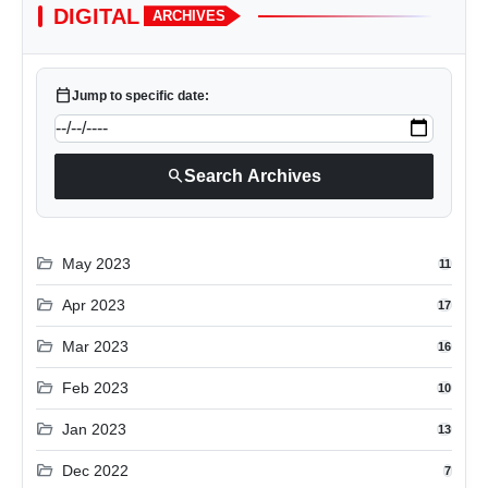
DIGITAL
ARCHIVES
calendar_today
Jump to specific date:
search
Search Archives
folder_open
May 2023
11
folder_open
Apr 2023
17
folder_open
Mar 2023
16
folder_open
Feb 2023
10
folder_open
Jan 2023
13
folder_open
Dec 2022
7