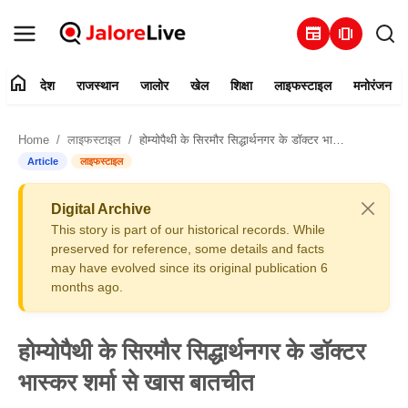
newspaper
amp_stories
home
देश
राजस्थान
जालोर
खेल
शिक्षा
लाइफस्टाइल
मनोरंजन
हमारे बारे में
Home
लाइफस्टाइल
होम्योपैथी के सिरमौर सिद्धार्थनगर के डॉक्टर भास्कर शर्मा से खास बातचीत
संपर्क करें
Article
लाइफस्टाइल
देश
Digital Archive
This story is part of our historical records. While
राजस्थान
preserved for reference, some details and facts
may have evolved since its original publication 6
months ago.
जालोर
खेल
होम्योपैथी के सिरमौर सिद्धार्थनगर के डॉक्टर
भास्कर शर्मा से खास बातचीत
शिक्षा