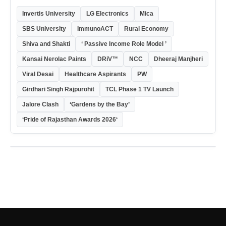
Invertis University
LG Electronics
Mica
SBS University
ImmunoACT
Rural Economy
Shiva and Shakti
‘ Passive Income Role Model ’
Kansai Nerolac Paints
DRiV™
NCC
Dheeraj Manjheri
Viral Desai
Healthcare Aspirants
PW
Girdhari Singh Rajpurohit
TCL Phase 1 TV Launch
Jalore Clash
‘Gardens by the Bay’
‘Pride of Rajasthan Awards 2026‘