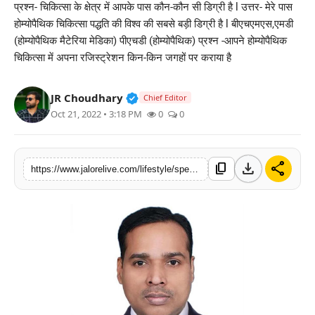
प्रश्न- चिकित्सा के क्षेत्र में आपके पास कौन-कौन सी डिग्री है l उत्तर- मेरे पास
लाइफस्टाइल
होम्योपैथिक चिकित्सा पद्धति की विश्व की सबसे बड़ी डिग्री है l बीएचएमएस,एमडी
(होम्योपैथिक मैटेरिया मेडिका) पीएचडी (होम्योपैथिक) प्रश्न -आपने होम्योपैथिक
मनोरंजन
चिकित्सा में अपना रजिस्ट्रेशन किन-किन जगहों पर कराया है
तकनीक
Verified Public Figure • 30 Mar, 2
JR Choudhary
Chief Editor
Oct 21, 2022 • 3:18 PM
0
0
विशेष
बिज़नेस
download
share
content_copy
https://www.jalorelive.com/lifestyle/special-conversation-with-doctor