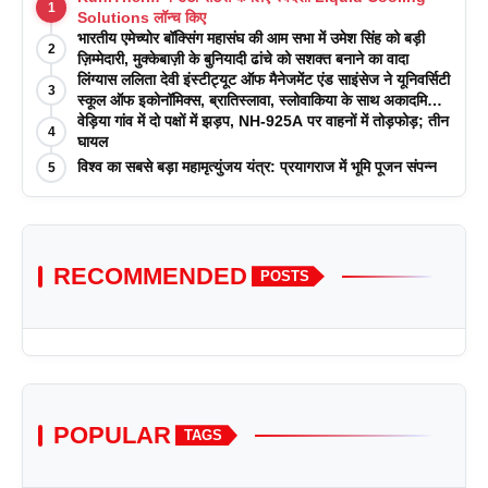
1
Solutions लॉन्च किए
भारतीय एमेच्योर बॉक्सिंग महासंघ की आम सभा में उमेश सिंह को बड़ी
2
ज़िम्मेदारी, मुक्केबाज़ी के बुनियादी ढांचे को सशक्त बनाने का वादा
लिंग्यास ललिता देवी इंस्टीट्यूट ऑफ मैनेजमेंट एंड साइंसेज ने यूनिवर्सिटी
3
स्कूल ऑफ इकोनॉमिक्स, ब्रातिस्लावा, स्लोवाकिया के साथ अकादमिक
पत्रिकाओं में प्रकाशन रणनीतियों पर एक दिवसीय कार्यशाला का
वेड़िया गांव में दो पक्षों में झड़प, NH-925A पर वाहनों में तोड़फोड़; तीन
4
आयोजन किया
घायल
विश्व का सबसे बड़ा महामृत्युंजय यंत्र: प्रयागराज में भूमि पूजन संपन्न
5
RECOMMENDED
POSTS
POPULAR
TAGS