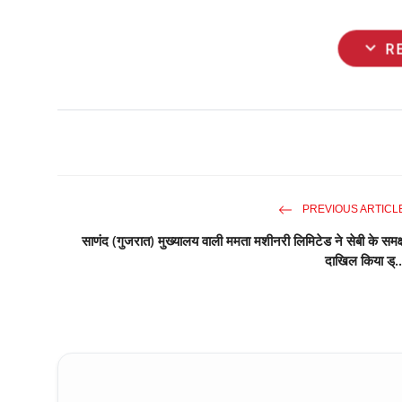
expand_more
R
PREVIOUS ARTICL
साणंद (गुजरात) मुख्यालय वाली ममता मशीनरी लिमिटेड ने सेबी के समक्
दाखिल किया ड्..