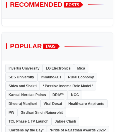
RECOMMENDED
POSTS
POPULAR
TAGS
Invertis University
LG Electronics
Mica
SBS University
ImmunoACT
Rural Economy
Shiva and Shakti
‘ Passive Income Role Model ’
Kansai Nerolac Paints
DRiV™
NCC
Dheeraj Manjheri
Viral Desai
Healthcare Aspirants
PW
Girdhari Singh Rajpurohit
TCL Phase 1 TV Launch
Jalore Clash
‘Gardens by the Bay’
‘Pride of Rajasthan Awards 2026‘