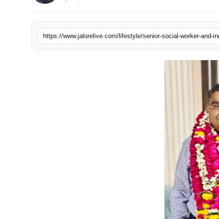
लाइफस्टाइल
मनोरंजन
https://www.jalorelive.com/lifestyle/senior-social-worker-and-ind
तकनीक
विशेष
बिज़नेस