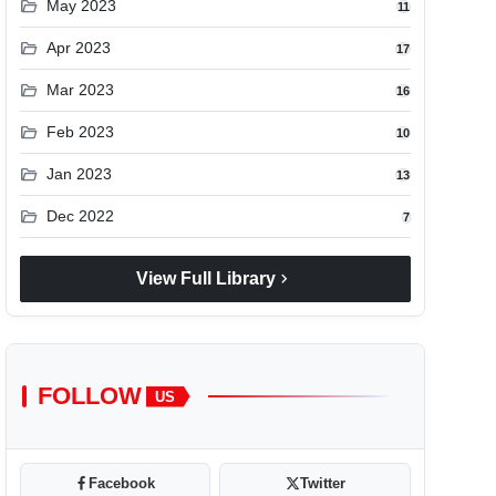
folder_open
May 2023
11
folder_open
Apr 2023
17
folder_open
Mar 2023
16
folder_open
Feb 2023
10
folder_open
Jan 2023
13
folder_open
Dec 2022
7
chevron_right
View Full Library
FOLLOW
US
Facebook
Twitter