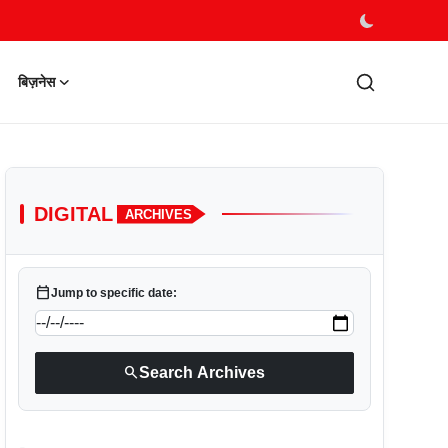
बिज़नेस
DIGITAL
ARCHIVES
calendar_today
Jump to specific date:
search
Search Archives