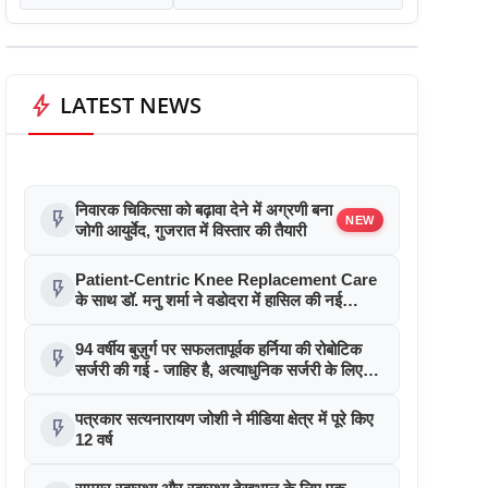
bolt
LATEST NEWS
निवारक चिकित्सा को बढ़ावा देने में अग्रणी बना
flash_on
NEW
जोगी आयुर्वेद, गुजरात में विस्तार की तैयारी
Patient-Centric Knee Replacement Care
flash_on
के साथ डॉ. मनु शर्मा ने वडोदरा में हासिल की नई
उपलब्धि
94 वर्षीय बुज़ुर्ग पर सफलतापूर्वक हर्निया की रोबोटिक
flash_on
सर्जरी की गई - जाहिर है, अत्याधुनिक सर्जरी के लिए
उम्र की कोई सीमा नहीं
पत्रकार सत्यनारायण जोशी ने मीडिया क्षेत्र में पूरे किए
flash_on
12 वर्ष