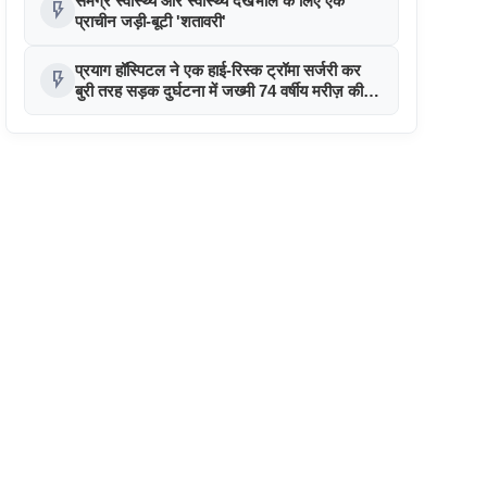
समग्र स्वास्थ्य और स्वास्थ्य देखभाल के लिए एक
flash_on
प्राचीन जड़ी-बूटी 'शतावरी'
प्रयाग हॉस्पिटल ने एक हाई-रिस्क ट्रॉमा सर्जरी कर
flash_on
बुरी तरह सड़क दुर्घटना में जख्मी 74 वर्षीय मरीज़ की
जान बचाई