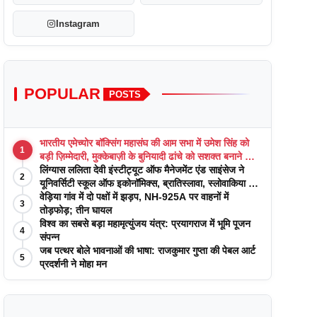
Instagram
POPULAR
POSTS
भारतीय एमेच्योर बॉक्सिंग महासंघ की आम सभा में उमेश सिंह को
1
बड़ी ज़िम्मेदारी, मुक्केबाज़ी के बुनियादी ढांचे को सशक्त बनाने का
वादा
लिंग्यास ललिता देवी इंस्टीट्यूट ऑफ मैनेजमेंट एंड साइंसेज ने
2
यूनिवर्सिटी स्कूल ऑफ इकोनॉमिक्स, ब्रातिस्लावा, स्लोवाकिया के
साथ अकादमिक पत्रिकाओं में प्रकाशन रणनीतियों पर एक
वेड़िया गांव में दो पक्षों में झड़प, NH-925A पर वाहनों में
3
दिवसीय कार्यशाला का आयोजन किया
तोड़फोड़; तीन घायल
विश्व का सबसे बड़ा महामृत्युंजय यंत्र: प्रयागराज में भूमि पूजन
4
संपन्न
जब पत्थर बोले भावनाओं की भाषा: राजकुमार गुप्ता की पेबल आर्ट
5
प्रदर्शनी ने मोहा मन