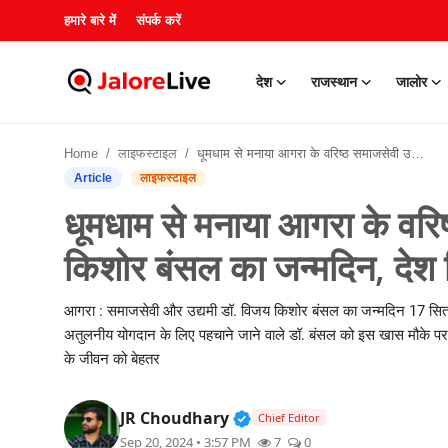
हमारे बारे में
संपर्क करें
देश
राजस्थान
जालोर
हमारे बारे में
Home
लाइफस्टाइल
धूमधाम से मनाया आगरा के वरिष्ठ समाजसेवी उद्योगपति डॉ विजय किशोर बंसल का जन्मदिन, देश विदेश से शुभकामनाओं का ताँता
संपर्क करें
Article
लाइफस्टाइल
धूमधाम से मनाया आगरा के वरि
देश
किशोर बंसल का जन्मदिन, देश 
राजस्थान
आगरा : समाजसेवी और उद्यमी डॉ. विजय किशोर बंसल का जन्मदिन 17 सितंबर
जालोर
अतुलनीय योगदान के लिए पहचाने जाने वाले डॉ. बंसल को इस खास मौके पर कई
के जीवन को बेहतर
खेल
Verified Public Figure • 3
JR Choudhary
Chief Editor
शिक्षा
Sep 20, 2024 • 3:57 PM
7
0