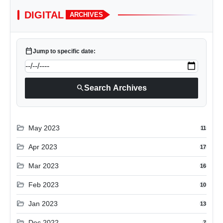
DIGITAL
ARCHIVES
calendar_today
Jump to specific date:
search
Search Archives
folder_open
May 2023
11
folder_open
Apr 2023
17
folder_open
Mar 2023
16
folder_open
Feb 2023
10
folder_open
Jan 2023
13
folder_open
Dec 2022
7