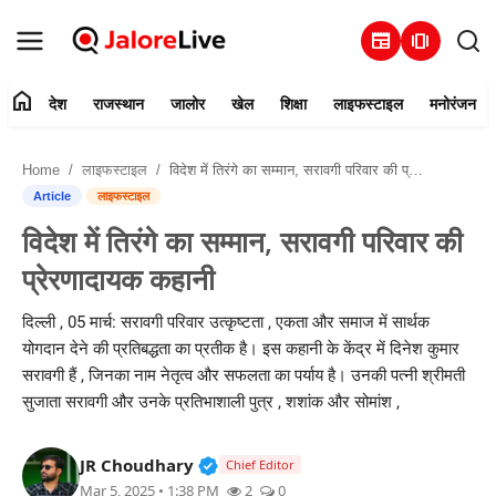
newspaper
amp_stories
home
देश
राजस्थान
जालोर
खेल
शिक्षा
लाइफस्टाइल
मनोरंजन
हमारे बारे में
Home
लाइफस्टाइल
विदेश में तिरंगे का सम्मान, सरावगी परिवार की प्रेरणादायक कहानी
संपर्क करें
Article
लाइफस्टाइल
विदेश में तिरंगे का सम्मान, सरावगी परिवार की
देश
प्रेरणादायक कहानी
राजस्थान
दिल्ली , 05 मार्च: सरावगी परिवार उत्कृष्टता , एकता और समाज में सार्थक
योगदान देने की प्रतिबद्धता का प्रतीक है। इस कहानी के केंद्र में दिनेश कुमार
जालोर
सरावगी हैं , जिनका नाम नेतृत्व और सफलता का पर्याय है। उनकी पत्नी श्रीमती
सुजाता सरावगी और उनके प्रतिभाशाली पुत्र , शशांक और सोमांश ,
खेल
Verified Public Figure • 30 Mar, 2
JR Choudhary
शिक्षा
Chief Editor
Mar 5, 2025 • 1:38 PM
2
0