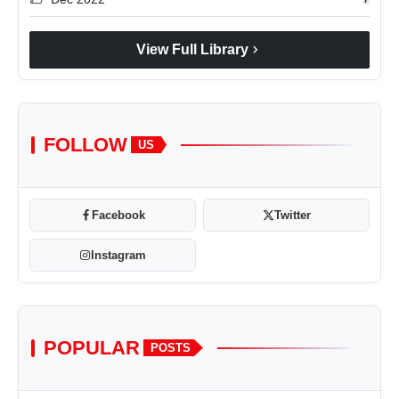
chevron_right
View Full Library
FOLLOW
US
Facebook
Twitter
Instagram
POPULAR
POSTS