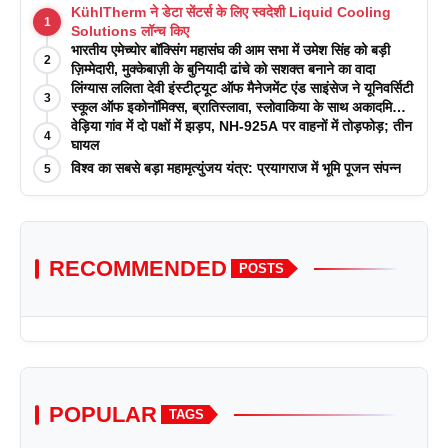
KühlTherm ने डेटा सेंटर्स के लिए स्वदेशी Liquid Cooling
1
Solutions लॉन्च किए
भारतीय एमेच्योर बॉक्सिंग महासंघ की आम सभा में उमेश सिंह को बड़ी
2
ज़िम्मेदारी, मुक्केबाज़ी के बुनियादी ढांचे को सशक्त बनाने का वादा
लिंग्यास ललिता देवी इंस्टीट्यूट ऑफ मैनेजमेंट एंड साइंसेज ने यूनिवर्सिटी
3
स्कूल ऑफ इकोनॉमिक्स, ब्रातिस्लावा, स्लोवाकिया के साथ अकादमिक
पत्रिकाओं में प्रकाशन रणनीतियों पर एक दिवसीय कार्यशाला का
वेड़िया गांव में दो पक्षों में झड़प, NH-925A पर वाहनों में तोड़फोड़; तीन
4
आयोजन किया
घायल
विश्व का सबसे बड़ा महामृत्युंजय यंत्र: प्रयागराज में भूमि पूजन संपन्न
5
RECOMMENDED
POSTS
POPULAR
TAGS