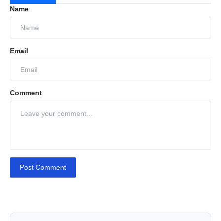
Name
Email
Comment
Post Comment