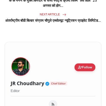
के के मेनन के मुख्य किरदार से सजी स्पोर्ट्स ड्रामा फिल्म “लव ऑल” 25
अगस्त को होग...
NEXT ARTICLE
अंतर्राष्ट्रीय बॉडी बिल्डर संग्राम चौगुले एब्सोल्यूट न्यूट्रिशन प्राइवेट लिमिटेड...
person_add
Follow
Verified Public Figure 
JR Choudhary
Chief Editor
Editor