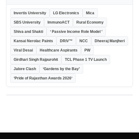
Invertis University
LG Electronics
Mica
SBS University
ImmunoACT
Rural Economy
Shiva and Shakti
‘ Passive Income Role Model ’
Kansai Nerolac Paints
DRiV™
NCC
Dheeraj Manjheri
Viral Desai
Healthcare Aspirants
PW
Girdhari Singh Rajpurohit
TCL Phase 1 TV Launch
Jalore Clash
‘Gardens by the Bay’
‘Pride of Rajasthan Awards 2026‘