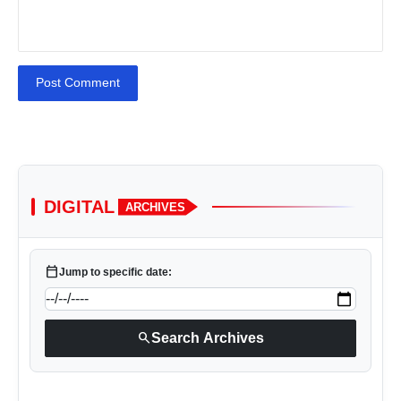
Post Comment
DIGITAL
ARCHIVES
calendar_today
Jump to specific date:
search
Search Archives