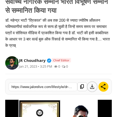
सर्वोच्च नागरिक सम्मान भारत विभूषण सम्मान
लाइफस्टाइल
से सम्मानित किया गया
मनोरंजन
डॉ. महेन्द्र भाटी "त्रिकाल" की अब तक 200 से ज्यादा ज्योतिष आँकलन
भविष्यवाणीयां सार्वजनिक रूप से सत्य हो चुकी है जिन्हें समय समय पर समाचार
तकनीक
पत्रों व सोसियल मीडिया में प्रकाशित किया गया है डॉ. भाटी की इसी काबलियत
के आधार पर 3 बार वर्ल्ड बुक ऑफ रिकार्ड से सम्मानित भी किया गया है.... भारत
विशेष
के प्रख्
बिज़नेस
Verified Public Figure • 30 Mar, 2
JR Choudhary
Chief Editor
Jan 21, 2023 • 3:25 PM
0
0
download
share
content_copy
https://www.jalorelive.com/lifestyle/dr-mahendra-bhati-trikal-conferred-with