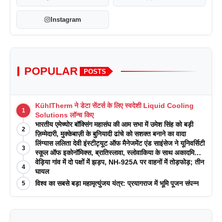
Instagram
POPULAR
POSTS
KühlTherm ने डेटा सेंटर्स के लिए स्वदेशी Liquid Cooling
1
Solutions लॉन्च किए
भारतीय एमेच्योर बॉक्सिंग महासंघ की आम सभा में उमेश सिंह को बड़ी
2
ज़िम्मेदारी, मुक्केबाज़ी के बुनियादी ढांचे को सशक्त बनाने का वादा
लिंग्यास ललिता देवी इंस्टीट्यूट ऑफ मैनेजमेंट एंड साइंसेज ने यूनिवर्सिटी
3
स्कूल ऑफ इकोनॉमिक्स, ब्रातिस्लावा, स्लोवाकिया के साथ अकादमिक
पत्रिकाओं में प्रकाशन रणनीतियों पर एक दिवसीय कार्यशाला का
वेड़िया गांव में दो पक्षों में झड़प, NH-925A पर वाहनों में तोड़फोड़; तीन
4
आयोजन किया
घायल
विश्व का सबसे बड़ा महामृत्युंजय यंत्र: प्रयागराज में भूमि पूजन संपन्न
5