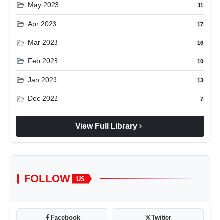
folder_open
May 2023
11
folder_open
Apr 2023
17
folder_open
Mar 2023
16
folder_open
Feb 2023
10
folder_open
Jan 2023
13
folder_open
Dec 2022
7
chevron_right
View Full Library
FOLLOW
US
Facebook
Twitter