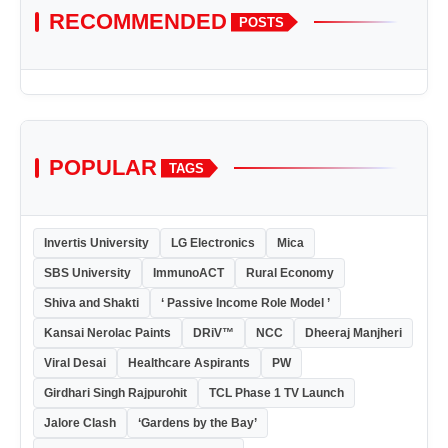
RECOMMENDED
POSTS
POPULAR
TAGS
Invertis University
LG Electronics
Mica
SBS University
ImmunoACT
Rural Economy
Shiva and Shakti
‘ Passive Income Role Model ’
Kansai Nerolac Paints
DRiV™
NCC
Dheeraj Manjheri
Viral Desai
Healthcare Aspirants
PW
Girdhari Singh Rajpurohit
TCL Phase 1 TV Launch
Jalore Clash
‘Gardens by the Bay’