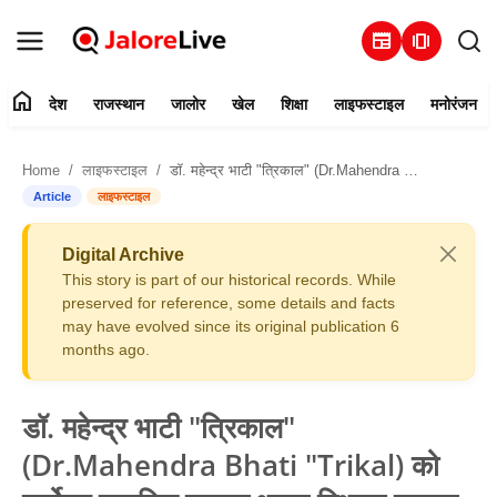
newspaper
amp_stories
home
देश
राजस्थान
जालोर
खेल
शिक्षा
लाइफस्टाइल
मनोरंजन
हमारे बारे में
Home
लाइफस्टाइल
डॉ. महेन्द्र भाटी "त्रिकाल" (Dr.Mahendra Bhati "Trikal) को सर्वोच्च नागरिक सम्मान भारत विभूषण सम्मान से सम्मानित किया गया
संपर्क करें
Article
लाइफस्टाइल
देश
Digital Archive
This story is part of our historical records. While
राजस्थान
preserved for reference, some details and facts
may have evolved since its original publication 6
months ago.
जालोर
खेल
डॉ. महेन्द्र भाटी "त्रिकाल"
(Dr.Mahendra Bhati "Trikal) को
शिक्षा