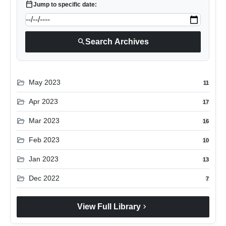
calendar_today
Jump to specific date:
search
Search Archives
folder_open
May 2023
11
folder_open
Apr 2023
17
folder_open
Mar 2023
16
folder_open
Feb 2023
10
folder_open
Jan 2023
13
folder_open
Dec 2022
7
chevron_right
View Full Library