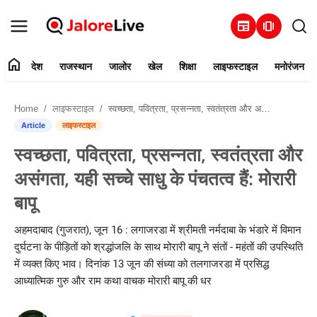
newspaper
amp_stories
home
देश
राजस्थान
जालोर
खेल
शिक्षा
लाइफस्टाइल
मनोरंजन
हमारे बारे में
Home
लाइफस्टाइल
स्वच्छता, पवित्रता, प्रसन्नता, स्वतंत्रता और असंगता, यही सच्चे साधु के पंचतत्व हैं: मोरारी बापू
संपर्क करें
Article
लाइफस्टाइल
स्वच्छता, पवित्रता, प्रसन्नता, स्वतंत्रता और
देश
असंगता, यही सच्चे साधु के पंचतत्व हैं: मोरारी
राजस्थान
बापू
जालोर
अहमदाबाद (गुजरात), जून 16 : लगाजरडा में श्रीमती नर्मदाबा के भंडारे में विमान
दुर्घटना के पीड़ितों को श्रद्धांजलि के साथ मोरारी बापू ने संतों - महंतों की उपस्थिति
खेल
में व्यक्त किए भाव। दिनांक 13 जून की संध्या को तलगाजरडा में प्रसिद्ध
आध्यात्मिक गुरु और राम कथा वाचक मोरारी बापू की धर
शिक्षा