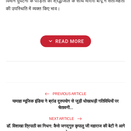
विमान
दुर्घटना
के
पीड़ितों
को
श्रद्धांजलि
के
साथ
मोरारी
बापू
ने
संतों
-
महंतों
की
उपस्थिति
में
व्यक्त
किए
भाव।
expand_more
READ MORE
PREVIOUS ARTICLE
यामाहा म्यूजिक इंडिया ने ब्रांड दुरुपयोग से जुड़ी धोखाधड़ी गतिविधियों पर
चेतावनी...
NEXT ARTICLE
डॉ. विशाखा त्रिपाठी का निधन: कैसे जगद्गुरु कृपालु जी महाराज की बेटी ने आगे