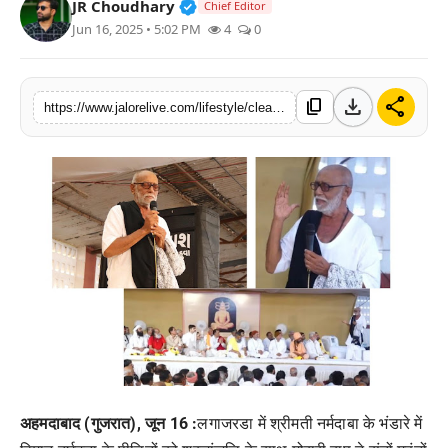
Verified Public Figure • 30 Mar, 2
JR Choudhary
Chief Editor
लाइफस्टाइल
Jun 16, 2025 • 5:02 PM
4
0
मनोरंजन
download
share
content_copy
https://www.jalorelive.com/lifestyle/cleanliness-purity-happiness-freedom
तकनीक
विशेष
बिज़नेस
अहमदाबाद (गुजरात), जून 16 :
लगाजरडा
में
श्रीमती
नर्मदाबा
के
भंडारे
में