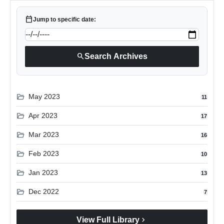
calendar_today
Jump to specific date:
search
Search Archives
folder_open
May 2023
11
folder_open
Apr 2023
17
folder_open
Mar 2023
16
folder_open
Feb 2023
10
folder_open
Jan 2023
13
folder_open
Dec 2022
7
chevron_right
View Full Library