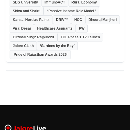
SBS University
ImmunoACT
Rural Economy
Shiva and Shakti
‘ Passive Income Role Model ’
Kansai Nerolac Paints
DRiV™
NCC
Dheeraj Manjheri
Viral Desai
Healthcare Aspirants
PW
Girdhari Singh Rajpurohit
TCL Phase 1 TV Launch
Jalore Clash
‘Gardens by the Bay’
‘Pride of Rajasthan Awards 2026‘