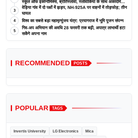
स्कूल ऑफ इकोनॉमिक्स, ब्रातिस्लावा, स्लोवाकिया के साथ अकादमिक
पत्रिकाओं में प्रकाशन रणनीतियों पर एक दिवसीय कार्यशाला का
वेड़िया गांव में दो पक्षों में झड़प, NH-925A पर वाहनों में तोड़फोड़; तीन
3
आयोजन किया
घायल
विश्व का सबसे बड़ा महामृत्युंजय यंत्र: प्रयागराज में भूमि पूजन संपन्न
4
गिव-अप अभियान की अवधि 28 फरवरी तक बढ़ी, अपात्र लाभार्थी हटा
5
सकेंगे अपना नाम
RECOMMENDED
POSTS
POPULAR
TAGS
Invertis University
LG Electronics
Mica