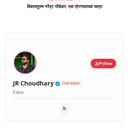
विकासपुरुष नरेंद्र भोंडेकर: एक प्रेरणादायक यात्रा
person_add
Follow
Verified Public Figure 
JR Choudhary
Chief Editor
Editor