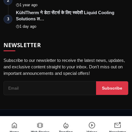
2
1 year ago
KühlTherm ने डेटा सेंटर्स के लिए स्वदेशी Liquid Cooling
Solutions ल…
3
1 day ago
NEWSLETTER
Subscribe to our newsletter to receive the latest news, updates,
and exclusive content straight to your inbox. Don't miss out on
important announcements and special offers!
Subscribe
© 2026 Jalore Live - All Rights Reserved.
home
amp_stories
local_fire_department
play_circle
mark_email_unread
गोपनीयता नीति
संपादकीय नीति
नियम और शर्तें
पीआर न्यूज़वायर