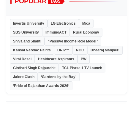
POPULAR
TAGS
Invertis University
LG Electronics
Mica
SBS University
ImmunoACT
Rural Economy
Shiva and Shakti
‘ Passive Income Role Model ’
Kansai Nerolac Paints
DRiV™
NCC
Dheeraj Manjheri
Viral Desai
Healthcare Aspirants
PW
Girdhari Singh Rajpurohit
TCL Phase 1 TV Launch
Jalore Clash
‘Gardens by the Bay’
‘Pride of Rajasthan Awards 2026‘