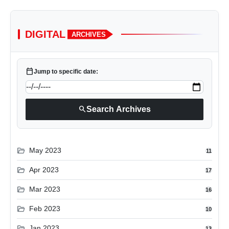
DIGITAL
ARCHIVES
calendar_today
Jump to specific date:
search
Search Archives
folder_open
May 2023
11
folder_open
Apr 2023
17
folder_open
Mar 2023
16
folder_open
Feb 2023
10
folder_open
Jan 2023
13