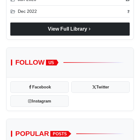
folder_open
Dec 2022
7
chevron_right
View Full Library
FOLLOW
US
Facebook
Twitter
Instagram
POPULAR
POSTS