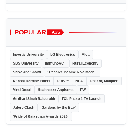
POPULAR
TAGS
Invertis University
LG Electronics
Mica
SBS University
ImmunoACT
Rural Economy
Shiva and Shakti
‘ Passive Income Role Model ’
Kansai Nerolac Paints
DRiV™
NCC
Dheeraj Manjheri
Viral Desai
Healthcare Aspirants
PW
Girdhari Singh Rajpurohit
TCL Phase 1 TV Launch
Jalore Clash
‘Gardens by the Bay’
‘Pride of Rajasthan Awards 2026‘