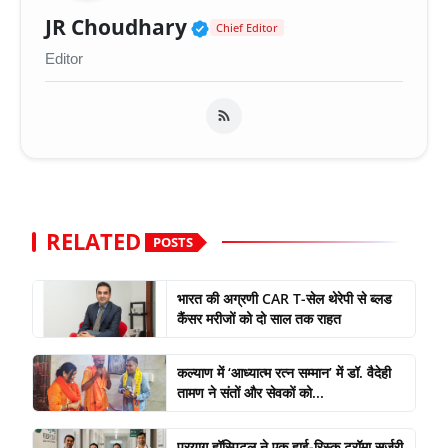
Verified Public Figure 
JR Choudhary
Chief Editor
Editor
RELATED
POSTS
भारत की अग्रणी CAR T-सेल थेरेपी से ब्लड
कैंसर मरीजों को दो साल तक राहत
कल्याण में ‘आध्यात्म रत्न सम्मान’ में डॉ. वैदेही
तामण ने संतों और सेवकों को...
प्रयाग हॉस्पिटल ने एक हाई-रिस्क ट्रॉमा सर्जरी