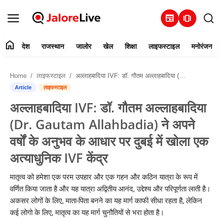
newspaper
amp_stories
home
देश
राजस्थान
जालोर
खेल
शिक्षा
लाइफस्टाइल
मनोरंजन
हमारे बारे में
Home
लाइफस्टाइल
अल्लाहबादिया IVF: डॉ. गौतम अल्लाहबादिया (Dr. Gautam Allahbadia) ने अपने वर्षों के अनुभव के आधार पर दुबई में खोला एक अत्याधुनिक IVF केंद्र
संपर्क करें
Article
लाइफस्टाइल
अल्लाहबादिया IVF: डॉ. गौतम अल्लाहबादिया
देश
(Dr. Gautam Allahbadia) ने अपने
राजस्थान
वर्षों के अनुभव के आधार पर दुबई में खोला एक
अत्याधुनिक IVF केंद्र
जालोर
मातृत्व को हमेशा एक परम उपहार और एक गहन और कठिन यात्रा के रूप में
खेल
वर्णित किया जाता है और यह यात्रा अद्वितीय आनंद, उद्देश्य और परिपूर्णता लाती है।
अकसर लोगों के लिए, माता-पिता बनने का यह मार्ग काफी सीधा रहता है, लेकिन
शिक्षा
कई लोगो के लिए, मातृत्व का यह मार्ग चुनौतियों से भरा होता है।