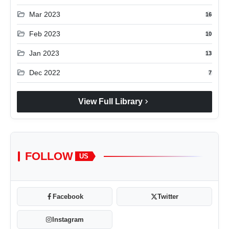
folder_open
Mar 2023
16
folder_open
Feb 2023
10
folder_open
Jan 2023
13
folder_open
Dec 2022
7
chevron_right
View Full Library
FOLLOW
US
Facebook
Twitter
Instagram