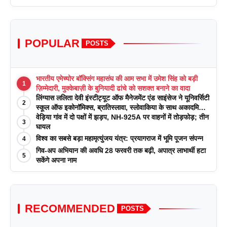
POPULAR
POSTS
भारतीय एमेच्योर बॉक्सिंग महासंघ की आम सभा में उमेश सिंह को बड़ी
1
ज़िम्मेदारी, मुक्केबाज़ी के बुनियादी ढांचे को सशक्त बनाने का वादा
लिंग्यास ललिता देवी इंस्टीट्यूट ऑफ मैनेजमेंट एंड साइंसेज ने यूनिवर्सिटी
2
स्कूल ऑफ इकोनॉमिक्स, ब्रातिस्लावा, स्लोवाकिया के साथ अकादमिक
पत्रिकाओं में प्रकाशन रणनीतियों पर एक दिवसीय कार्यशाला का
वेड़िया गांव में दो पक्षों में झड़प, NH-925A पर वाहनों में तोड़फोड़; तीन
3
आयोजन किया
घायल
विश्व का सबसे बड़ा महामृत्युंजय यंत्र: प्रयागराज में भूमि पूजन संपन्न
4
गिव-अप अभियान की अवधि 28 फरवरी तक बढ़ी, अपात्र लाभार्थी हटा
5
सकेंगे अपना नाम
RECOMMENDED
POSTS