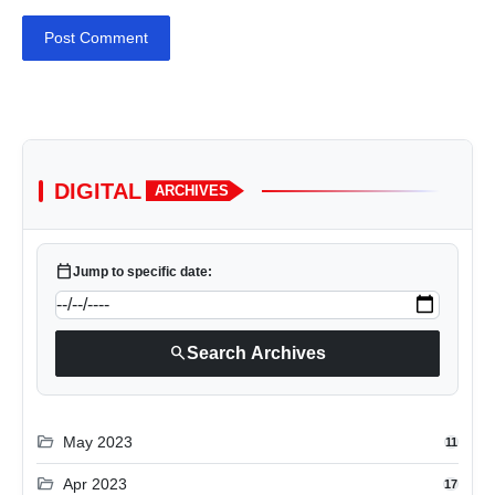
Post Comment
DIGITAL
ARCHIVES
calendar_today
Jump to specific date:
search
Search Archives
folder_open
May 2023
11
folder_open
Apr 2023
17