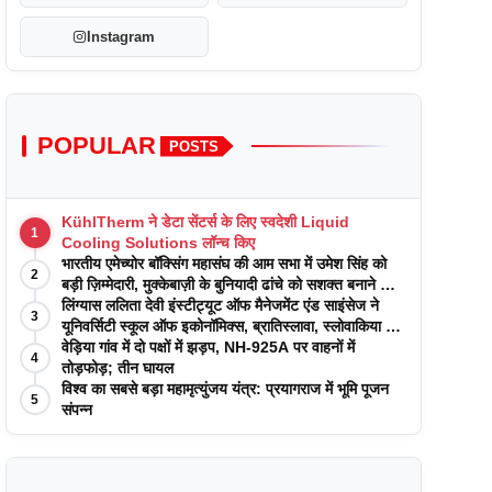
Instagram
POPULAR
POSTS
KühlTherm ने डेटा सेंटर्स के लिए स्वदेशी Liquid
1
Cooling Solutions लॉन्च किए
भारतीय एमेच्योर बॉक्सिंग महासंघ की आम सभा में उमेश सिंह को
2
बड़ी ज़िम्मेदारी, मुक्केबाज़ी के बुनियादी ढांचे को सशक्त बनाने का
वादा
लिंग्यास ललिता देवी इंस्टीट्यूट ऑफ मैनेजमेंट एंड साइंसेज ने
3
यूनिवर्सिटी स्कूल ऑफ इकोनॉमिक्स, ब्रातिस्लावा, स्लोवाकिया के
साथ अकादमिक पत्रिकाओं में प्रकाशन रणनीतियों पर एक
वेड़िया गांव में दो पक्षों में झड़प, NH-925A पर वाहनों में
4
दिवसीय कार्यशाला का आयोजन किया
तोड़फोड़; तीन घायल
विश्व का सबसे बड़ा महामृत्युंजय यंत्र: प्रयागराज में भूमि पूजन
5
संपन्न