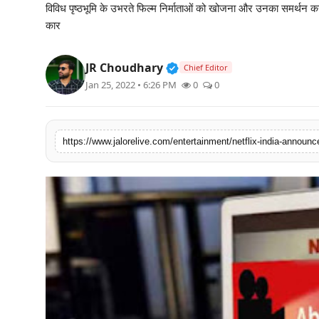
विविध पृष्ठभूमि के उभरते फिल्म निर्माताओं को खोजना और उनका समर्थन करना
लाइफस्टाइल
कार
मनोरंजन
Verified Public Figure • 3
JR Choudhary
Chief Editor
Jan 25, 2022 • 6:26 PM
0
0
तकनीक
विशेष
https://www.jalorelive.com/entertainment/netflix-india-announc
बिज़नेस