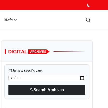
बिज़नेस
DIGITAL
ARCHIVES
calendar_today
Jump to specific date:
search
Search Archives