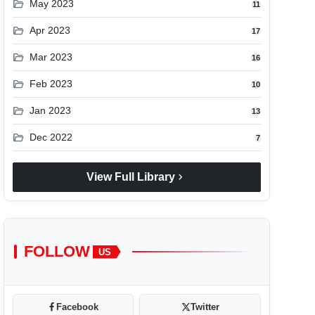
folder_open
May 2023
11
folder_open
Apr 2023
17
folder_open
Mar 2023
16
folder_open
Feb 2023
10
folder_open
Jan 2023
13
folder_open
Dec 2022
7
chevron_right
View Full Library
FOLLOW
US
Facebook
Twitter