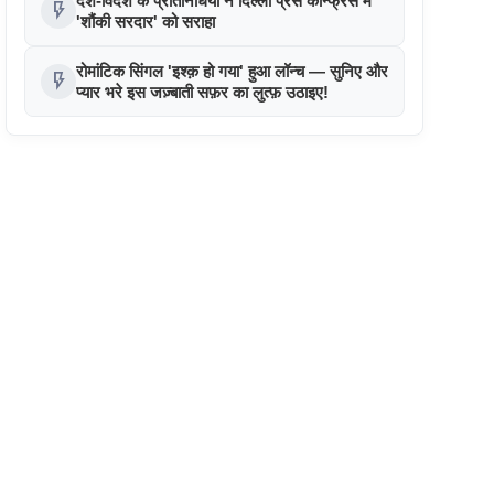
देश-विदेश के प्रतिनिधियों ने दिल्ली प्रेस कॉन्फ्रेंस में
flash_on
'शौंकी सरदार' को सराहा
रोमांटिक सिंगल 'इश्क़ हो गया' हुआ लॉन्च — सुनिए और
flash_on
प्यार भरे इस जज़्बाती सफ़र का लुत्फ़ उठाइए!