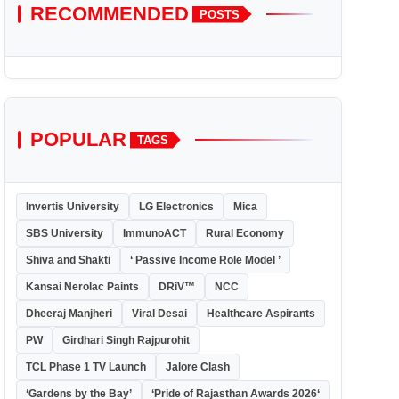
RECOMMENDED
POSTS
POPULAR
TAGS
Invertis University
LG Electronics
Mica
SBS University
ImmunoACT
Rural Economy
Shiva and Shakti
‘ Passive Income Role Model ’
Kansai Nerolac Paints
DRiV™
NCC
Dheeraj Manjheri
Viral Desai
Healthcare Aspirants
PW
Girdhari Singh Rajpurohit
TCL Phase 1 TV Launch
Jalore Clash
‘Gardens by the Bay’
‘Pride of Rajasthan Awards 2026‘