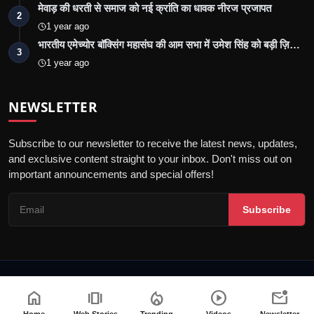
मेवाड़ की धरती से समाज को नई क्रांति का धावक नीरज प्रजापत
2
1 year ago
भारतीय एमेच्योर बॉक्सिंग महासंघ की आम सभा में उमेश सिंह को बड़ी ज़ि…
3
1 year ago
NEWSLETTER
Subscribe to our newsletter to receive the latest news, updates,
and exclusive content straight to your inbox. Don't miss out on
important announcements and special offers!
Subscribe
© 2026 Jalore Live - All Rights Reserved.
home
amp_stories
local_fire_department
play_circle
mark_email_unread
गोपनीयता नीति
संपादकीय नीति
नियम और शर्तें
पीआर न्यूज़वायर