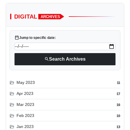
DIGITAL
ARCHIVES
calendar_today
Jump to specific date:
search
Search Archives
folder_open
May 2023
11
folder_open
Apr 2023
17
folder_open
Mar 2023
16
folder_open
Feb 2023
10
folder_open
Jan 2023
13