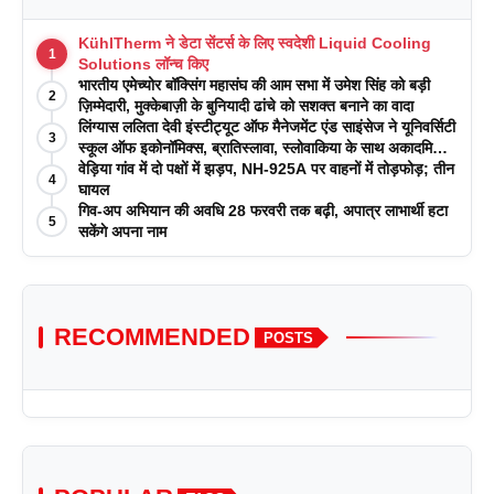
KühlTherm ने डेटा सेंटर्स के लिए स्वदेशी Liquid Cooling
1
Solutions लॉन्च किए
भारतीय एमेच्योर बॉक्सिंग महासंघ की आम सभा में उमेश सिंह को बड़ी
2
ज़िम्मेदारी, मुक्केबाज़ी के बुनियादी ढांचे को सशक्त बनाने का वादा
लिंग्यास ललिता देवी इंस्टीट्यूट ऑफ मैनेजमेंट एंड साइंसेज ने यूनिवर्सिटी
3
स्कूल ऑफ इकोनॉमिक्स, ब्रातिस्लावा, स्लोवाकिया के साथ अकादमिक
पत्रिकाओं में प्रकाशन रणनीतियों पर एक दिवसीय कार्यशाला का
वेड़िया गांव में दो पक्षों में झड़प, NH-925A पर वाहनों में तोड़फोड़; तीन
4
आयोजन किया
घायल
गिव-अप अभियान की अवधि 28 फरवरी तक बढ़ी, अपात्र लाभार्थी हटा
5
सकेंगे अपना नाम
RECOMMENDED
POSTS