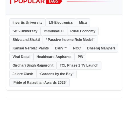
POPULAR
TAGS
Invertis University
LG Electronics
Mica
SBS University
ImmunoACT
Rural Economy
Shiva and Shakti
‘ Passive Income Role Model ’
Kansai Nerolac Paints
DRiV™
NCC
Dheeraj Manjheri
Viral Desai
Healthcare Aspirants
PW
Girdhari Singh Rajpurohit
TCL Phase 1 TV Launch
Jalore Clash
‘Gardens by the Bay’
‘Pride of Rajasthan Awards 2026‘