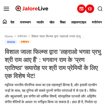
newspaper
amp_stories
home
देश
राजस्थान
जालोर
खेल
शिक्षा
लाइफस्टाइल
मनोरंजन
हमारे बारे में
Home
मनोरंजन
विशाल जाला फिल्म्स द्वारा 'लहराओ भगवा प्रभु श्री राम आए हैं' : भगवान राम के 'प्रण प्रतिष्ठा' समारोह पर श्री राम प्रेमियों के लिए एक विशेष भेट!
संपर्क करें
Article
मनोरंजन
विशाल जाला फिल्म्स द्वारा 'लहराओ भगवा प्रभु
देश
श्री राम आए हैं' : भगवान राम के 'प्रण
राजस्थान
प्रतिष्ठा' समारोह पर श्री राम प्रेमियों के लिए
एक विशेष भेट!
जालोर
म्यूजिक भारतीय पौराणिक कथा का एक महत्वपूर्ण हिस्सा है, और इसकी प्राचीन
खेल
जड़ों के साथ, यह दुनिया की सबसे पुरानी संगीत परंपराओं में से एक है। विविध
और बहुआयामी, इस संगीत को धार्मिक विषयों, सांस्कृतिक प्रभावों और अद्वितीय
शिक्षा
संगीत शैलियों के आधार पर वर्गीकृत किया जा सकता है। हाल ही में, निर्माता प्र