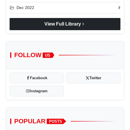
folder_open
Dec 2022
7
chevron_right
View Full Library
FOLLOW
US
Facebook
Twitter
Instagram
POPULAR
POSTS