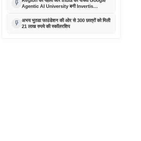
Region की पहली और India की पांचवीं Google
flash_on
Agentic AI University बनी Invertis
University
अभय भुतडा फाउंडेशन की ओर से 300 छात्रों को मिली
flash_on
21 लाख रुपये की स्कॉलरशिप