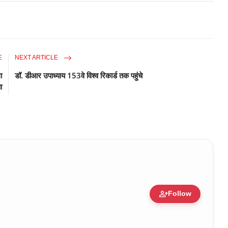
E
NEXT ARTICLE
ा
डॉ. डीआर उपाध्याय 153वे विश्व रिकार्ड तक पहुंचे
ा
person_add
Follow