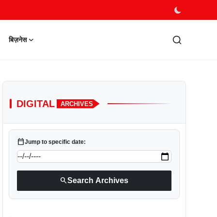
बिज़नेस
DIGITAL
ARCHIVES
calendar_today
Jump to specific date:
search
Search Archives