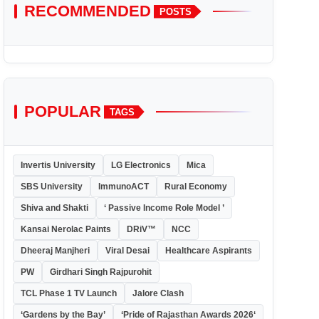
RECOMMENDED
POSTS
POPULAR
TAGS
Invertis University
LG Electronics
Mica
SBS University
ImmunoACT
Rural Economy
Shiva and Shakti
‘ Passive Income Role Model ’
Kansai Nerolac Paints
DRiV™
NCC
Dheeraj Manjheri
Viral Desai
Healthcare Aspirants
PW
Girdhari Singh Rajpurohit
TCL Phase 1 TV Launch
Jalore Clash
‘Gardens by the Bay’
‘Pride of Rajasthan Awards 2026‘