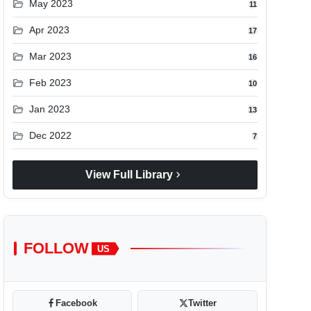
folder_open
May 2023
11
folder_open
Apr 2023
17
folder_open
Mar 2023
16
folder_open
Feb 2023
10
folder_open
Jan 2023
13
folder_open
Dec 2022
7
chevron_right
View Full Library
FOLLOW
US
Facebook
Twitter