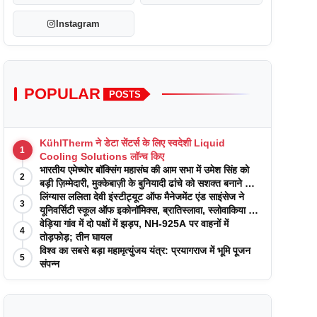
Instagram
POPULAR
POSTS
KühlTherm ने डेटा सेंटर्स के लिए स्वदेशी Liquid
1
Cooling Solutions लॉन्च किए
भारतीय एमेच्योर बॉक्सिंग महासंघ की आम सभा में उमेश सिंह को
2
बड़ी ज़िम्मेदारी, मुक्केबाज़ी के बुनियादी ढांचे को सशक्त बनाने का
वादा
लिंग्यास ललिता देवी इंस्टीट्यूट ऑफ मैनेजमेंट एंड साइंसेज ने
3
यूनिवर्सिटी स्कूल ऑफ इकोनॉमिक्स, ब्रातिस्लावा, स्लोवाकिया के
साथ अकादमिक पत्रिकाओं में प्रकाशन रणनीतियों पर एक
वेड़िया गांव में दो पक्षों में झड़प, NH-925A पर वाहनों में
4
दिवसीय कार्यशाला का आयोजन किया
तोड़फोड़; तीन घायल
विश्व का सबसे बड़ा महामृत्युंजय यंत्र: प्रयागराज में भूमि पूजन
5
संपन्न