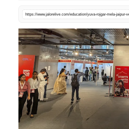
लाइफस्टाइल
https://www.jalorelive.com/education/yuva-rojgar-mela-jaipur-
मनोरंजन
तकनीक
विशेष
बिज़नेस