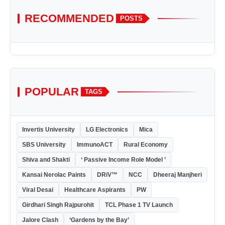
RECOMMENDED
POSTS
POPULAR
TAGS
Invertis University
LG Electronics
Mica
SBS University
ImmunoACT
Rural Economy
Shiva and Shakti
‘ Passive Income Role Model ’
Kansai Nerolac Paints
DRiV™
NCC
Dheeraj Manjheri
Viral Desai
Healthcare Aspirants
PW
Girdhari Singh Rajpurohit
TCL Phase 1 TV Launch
Jalore Clash
‘Gardens by the Bay’