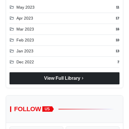
folder_open
May 2023
11
folder_open
Apr 2023
17
folder_open
Mar 2023
16
folder_open
Feb 2023
10
folder_open
Jan 2023
13
folder_open
Dec 2022
7
chevron_right
View Full Library
FOLLOW
US