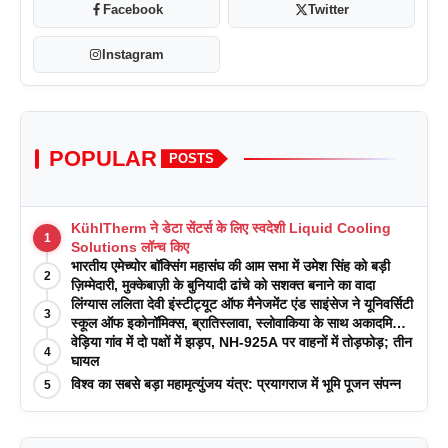
Facebook
Twitter
Instagram
POPULAR
POSTS
KühlTherm ने डेटा सेंटर्स के लिए स्वदेशी Liquid Cooling
1
Solutions लॉन्च किए
भारतीय एमेच्योर बॉक्सिंग महासंघ की आम सभा में उमेश सिंह को बड़ी
2
ज़िम्मेदारी, मुक्केबाज़ी के बुनियादी ढांचे को सशक्त बनाने का वादा
लिंग्यास ललिता देवी इंस्टीट्यूट ऑफ मैनेजमेंट एंड साइंसेज ने यूनिवर्सिटी
3
स्कूल ऑफ इकोनॉमिक्स, ब्रातिस्लावा, स्लोवाकिया के साथ अकादमिक
पत्रिकाओं में प्रकाशन रणनीतियों पर एक दिवसीय कार्यशाला का
वेड़िया गांव में दो पक्षों में झड़प, NH-925A पर वाहनों में तोड़फोड़; तीन
4
आयोजन किया
घायल
विश्व का सबसे बड़ा महामृत्युंजय यंत्र: प्रयागराज में भूमि पूजन संपन्न
5