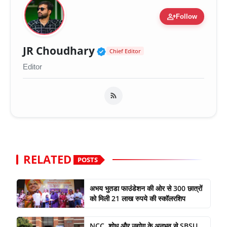
person_add
Follow
Verified Public Figure 
JR Choudhary
Chief Editor
Editor
RELATED
POSTS
अभय भुतडा फाउंडेशन की ओर से 300 छात्रों
को मिली 21 लाख रुपये की स्कॉलरशिप
NCC, शोध और उद्योग के अनुभव से SBSU