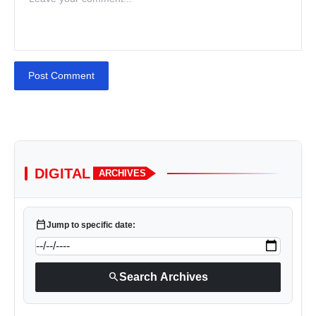
Post Comment
DIGITAL
ARCHIVES
calendar_today
Jump to specific date:
search
Search Archives