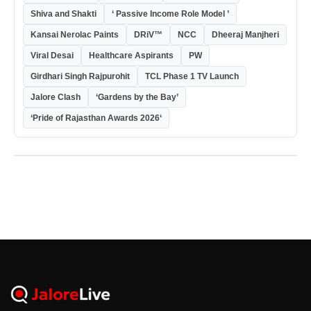
Shiva and Shakti
‘ Passive Income Role Model ’
Kansai Nerolac Paints
DRiV™
NCC
Dheeraj Manjheri
Viral Desai
Healthcare Aspirants
PW
Girdhari Singh Rajpurohit
TCL Phase 1 TV Launch
Jalore Clash
‘Gardens by the Bay’
‘Pride of Rajasthan Awards 2026‘