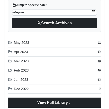
calendar_today
Jump to specific date:
search
Search Archives
folder_open
May 2023
11
folder_open
Apr 2023
17
folder_open
Mar 2023
16
folder_open
Feb 2023
10
folder_open
Jan 2023
13
folder_open
Dec 2022
7
chevron_right
View Full Library