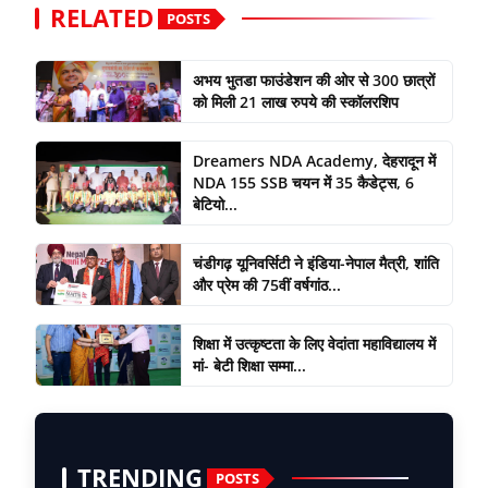
RELATED
POSTS
अभय भुतडा फाउंडेशन की ओर से 300 छात्रों
को मिली 21 लाख रुपये की स्कॉलरशिप
Dreamers NDA Academy, देहरादून में
NDA 155 SSB चयन में 35 कैडेट्स, 6
बेटियो...
चंडीगढ़ यूनिवर्सिटी ने इंडिया-नेपाल मैत्री, शांति
और प्रेम की 75वीं वर्षगांठ...
शिक्षा में उत्कृष्टता के लिए वेदांता महाविद्यालय में
मां- बेटी शिक्षा सम्मा...
TRENDING
POSTS