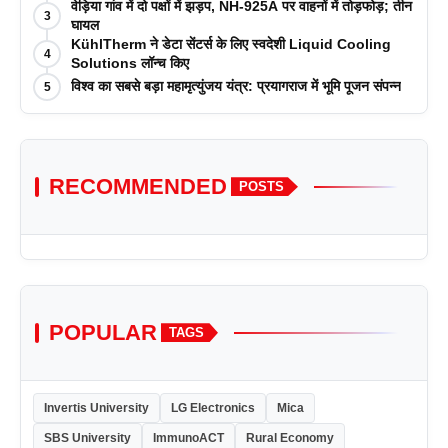
पत्रिकाओं में प्रकाशन रणनीतियों पर एक दिवसीय कार्यशाला का
वेड़िया गांव में दो पक्षों में झड़प, NH-925A पर वाहनों में तोड़फोड़; तीन
3
आयोजन किया
घायल
KühlTherm ने डेटा सेंटर्स के लिए स्वदेशी Liquid Cooling
4
Solutions लॉन्च किए
विश्व का सबसे बड़ा महामृत्युंजय यंत्र: प्रयागराज में भूमि पूजन संपन्न
5
RECOMMENDED
POSTS
POPULAR
TAGS
Invertis University
LG Electronics
Mica
SBS University
ImmunoACT
Rural Economy