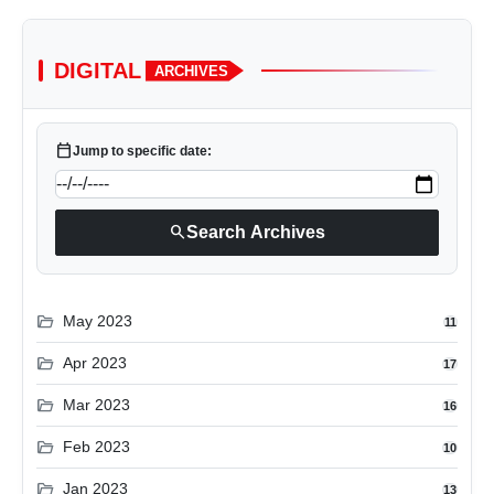
DIGITAL
ARCHIVES
calendar_today
Jump to specific date:
search
Search Archives
folder_open
May 2023
11
folder_open
Apr 2023
17
folder_open
Mar 2023
16
folder_open
Feb 2023
10
folder_open
Jan 2023
13