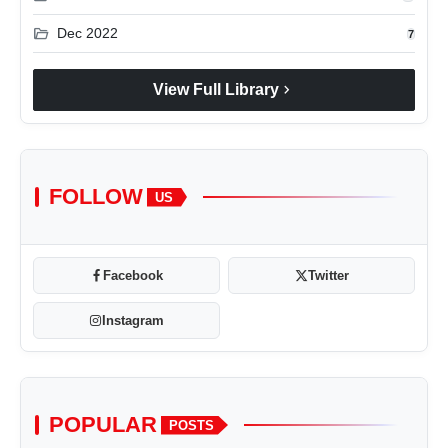
folder_open
Dec 2022
7
chevron_right
View Full Library
FOLLOW
US
Facebook
Twitter
Instagram
POPULAR
POSTS