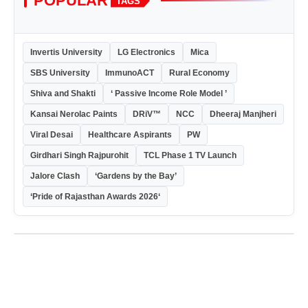
POPULAR
TAGS
Invertis University
LG Electronics
Mica
SBS University
ImmunoACT
Rural Economy
Shiva and Shakti
‘ Passive Income Role Model ’
Kansai Nerolac Paints
DRiV™
NCC
Dheeraj Manjheri
Viral Desai
Healthcare Aspirants
PW
Girdhari Singh Rajpurohit
TCL Phase 1 TV Launch
Jalore Clash
‘Gardens by the Bay’
‘Pride of Rajasthan Awards 2026‘