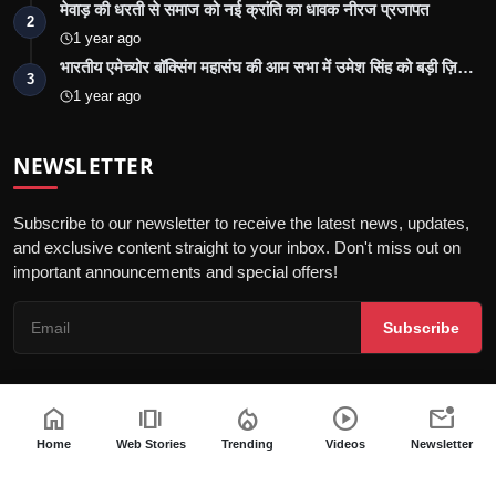
मेवाड़ की धरती से समाज को नई क्रांति का धावक नीरज प्रजापत
2
1 year ago
भारतीय एमेच्योर बॉक्सिंग महासंघ की आम सभा में उमेश सिंह को बड़ी ज़ि…
3
1 year ago
NEWSLETTER
Subscribe to our newsletter to receive the latest news, updates,
and exclusive content straight to your inbox. Don't miss out on
important announcements and special offers!
Subscribe
home
amp_stories
local_fire_department
play_circle
mark_email_unread
© 2026 Jalore Live - All Rights Reserved.
Home
Web Stories
Trending
Videos
Newsletter
गोपनीयता नीति
संपादकीय नीति
नियम और शर्तें
पीआर न्यूज़वायर