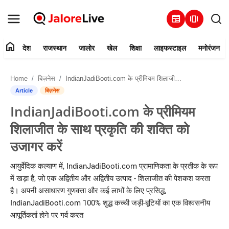
newspaper
amp_stories
home
देश
राजस्थान
जालोर
खेल
शिक्षा
लाइफस्टाइल
मनोरंजन
हमारे बारे में
Home
बिज़नेस
IndianJadiBooti.com के प्रीमियम शिलाजीत के साथ प्रकृति की शक्ति को उजागर करें
संपर्क करें
Article
बिज़नेस
IndianJadiBooti.com के प्रीमियम
देश
शिलाजीत के साथ प्रकृति की शक्ति को
राजस्थान
उजागर करें
जालोर
आयुर्वेदिक कल्याण में, IndianJadiBooti.com प्रामाणिकता के प्रतीक के रूप
में खड़ा है, जो एक अद्वितीय और अद्वितीय उत्पाद - शिलाजीत की पेशकश करता
खेल
है। अपनी असाधारण गुणवत्ता और कई लाभों के लिए प्रसिद्ध,
IndianJadiBooti.com 100% शुद्ध कच्ची जड़ी-बूटियों का एक विश्वसनीय
शिक्षा
आपूर्तिकर्ता होने पर गर्व करत