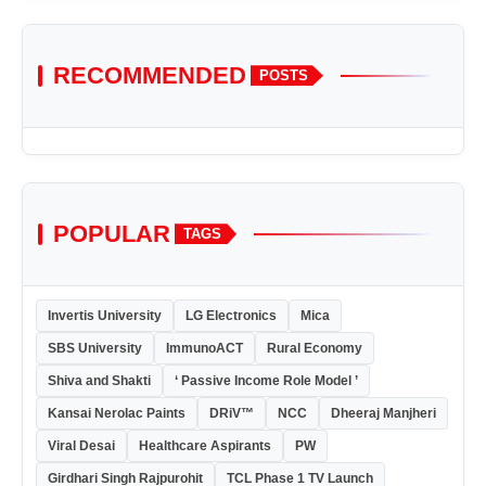
RECOMMENDED
POSTS
POPULAR
TAGS
Invertis University
LG Electronics
Mica
SBS University
ImmunoACT
Rural Economy
Shiva and Shakti
‘ Passive Income Role Model ’
Kansai Nerolac Paints
DRiV™
NCC
Dheeraj Manjheri
Viral Desai
Healthcare Aspirants
PW
Girdhari Singh Rajpurohit
TCL Phase 1 TV Launch