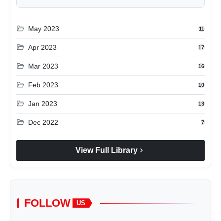
folder_open
May 2023
11
folder_open
Apr 2023
17
folder_open
Mar 2023
16
folder_open
Feb 2023
10
folder_open
Jan 2023
13
folder_open
Dec 2022
7
chevron_right
View Full Library
FOLLOW
US