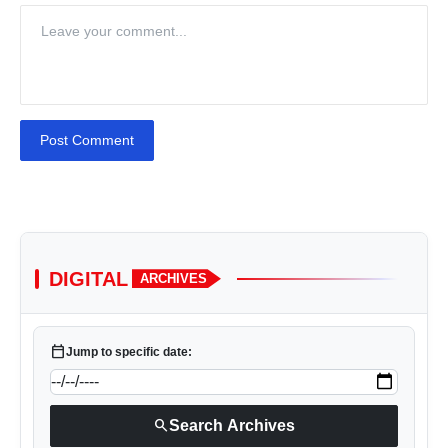
Post Comment
DIGITAL
ARCHIVES
calendar_today
Jump to specific date:
search
Search Archives