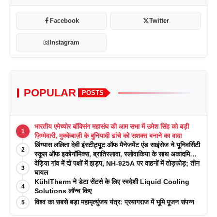
Facebook
Twitter
Instagram
POPULAR
POSTS
भारतीय एमेच्योर बॉक्सिंग महासंघ की आम सभा में उमेश सिंह को बड़ी
1
ज़िम्मेदारी, मुक्केबाज़ी के बुनियादी ढांचे को सशक्त बनाने का वादा
लिंग्यास ललिता देवी इंस्टीट्यूट ऑफ मैनेजमेंट एंड साइंसेज ने यूनिवर्सिटी
2
स्कूल ऑफ इकोनॉमिक्स, ब्रातिस्लावा, स्लोवाकिया के साथ अकादमिक
पत्रिकाओं में प्रकाशन रणनीतियों पर एक दिवसीय कार्यशाला का
वेड़िया गांव में दो पक्षों में झड़प, NH-925A पर वाहनों में तोड़फोड़; तीन
3
आयोजन किया
घायल
KühlTherm ने डेटा सेंटर्स के लिए स्वदेशी Liquid Cooling
4
Solutions लॉन्च किए
विश्व का सबसे बड़ा महामृत्युंजय यंत्र: प्रयागराज में भूमि पूजन संपन्न
5