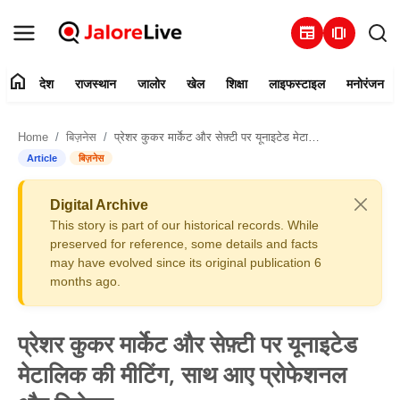
newspaper
amp_stories
home
देश
राजस्थान
जालोर
खेल
शिक्षा
लाइफस्टाइल
मनोरंजन
हमारे बारे में
Home
बिज़नेस
प्रेशर कुकर मार्केट और सेफ़्टी पर यूनाइटेड मेटालिक की मीटिंग, साथ आए प्रोफेशनल और विशेषज्ञ
संपर्क करें
Article
बिज़नेस
देश
Digital Archive
This story is part of our historical records. While
राजस्थान
preserved for reference, some details and facts
may have evolved since its original publication 6
months ago.
जालोर
खेल
प्रेशर कुकर मार्केट और सेफ़्टी पर यूनाइटेड
मेटालिक की मीटिंग, साथ आए प्रोफेशनल
शिक्षा