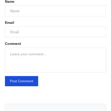
Name
Email
Comment
Post Comment