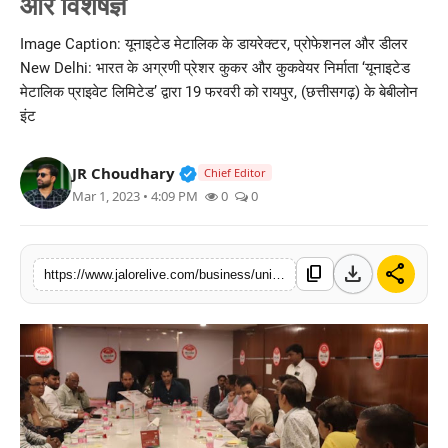
और विशेषज्ञ
लाइफस्टाइल
Image Caption: यूनाइटेड मेटालिक के डायरेक्टर, प्रोफेशनल और डीलर
New Delhi: भारत के अग्रणी प्रेशर कुकर और कुकवेयर निर्माता ‘यूनाइटेड
मनोरंजन
मेटालिक प्राइवेट लिमिटेड’ द्वारा 19 फरवरी को रायपुर, (छत्तीसगढ़) के बेबीलोन
इंट
तकनीक
विशेष
Verified Public Figure • 30 Mar, 2
JR Choudhary
Chief Editor
Mar 1, 2023 • 4:09 PM
0
0
बिज़नेस
download
share
content_copy
https://www.jalorelive.com/business/united-metallics-meeting-on-pressure