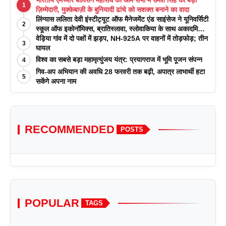
1
ज़िम्मेदारी, मुक्केबाज़ी के बुनियादी ढांचे को सशक्त बनाने का वादा
लिंग्यास ललिता देवी इंस्टीट्यूट ऑफ मैनेजमेंट एंड साइंसेज ने यूनिवर्सिटी
2
स्कूल ऑफ इकोनॉमिक्स, ब्रातिस्लावा, स्लोवाकिया के साथ अकादमिक
पत्रिकाओं में प्रकाशन रणनीतियों पर एक दिवसीय कार्यशाला का
वेड़िया गांव में दो पक्षों में झड़प, NH-925A पर वाहनों में तोड़फोड़; तीन
3
आयोजन किया
घायल
विश्व का सबसे बड़ा महामृत्युंजय यंत्र: प्रयागराज में भूमि पूजन संपन्न
4
गिव-अप अभियान की अवधि 28 फरवरी तक बढ़ी, अपात्र लाभार्थी हटा
5
सकेंगे अपना नाम
RECOMMENDED
POSTS
POPULAR
TAGS