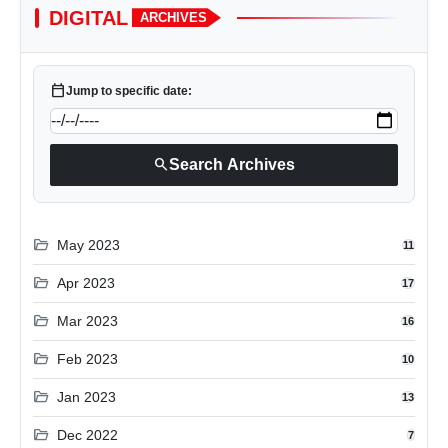
DIGITAL
ARCHIVES
calendar_today
Jump to specific date:
search
Search Archives
folder_open
May 2023
11
folder_open
Apr 2023
17
folder_open
Mar 2023
16
folder_open
Feb 2023
10
folder_open
Jan 2023
13
folder_open
Dec 2022
7