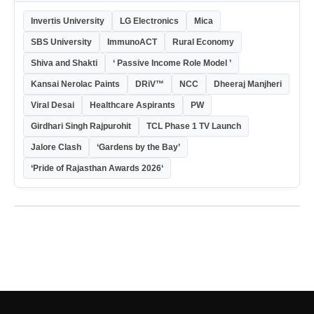
Invertis University
LG Electronics
Mica
SBS University
ImmunoACT
Rural Economy
Shiva and Shakti
‘ Passive Income Role Model ’
Kansai Nerolac Paints
DRiV™
NCC
Dheeraj Manjheri
Viral Desai
Healthcare Aspirants
PW
Girdhari Singh Rajpurohit
TCL Phase 1 TV Launch
Jalore Clash
‘Gardens by the Bay’
‘Pride of Rajasthan Awards 2026‘