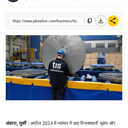
लाइफस्टाइल
download
share
content_copy
मनोरंजन
https://www.jalorelive.com/business/tis-chooses-india-as-its-next-market
तकनीक
विशेष
बिज़नेस
अंकारा
,
तुर्की :
अप्रैल 2024 में म्यांमार में आए विनाशकारी भूकंप और