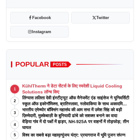
Facebook
Twitter
Instagram
POPULAR
POSTS
KühlTherm ने डेटा सेंटर्स के लिए स्वदेशी Liquid Cooling
1
Solutions लॉन्च किए
लिंग्यास ललिता देवी इंस्टीट्यूट ऑफ मैनेजमेंट एंड साइंसेज ने यूनिवर्सिटी
2
स्कूल ऑफ इकोनॉमिक्स, ब्रातिस्लावा, स्लोवाकिया के साथ अकादमिक
पत्रिकाओं में प्रकाशन रणनीतियों पर एक दिवसीय कार्यशाला का
भारतीय एमेच्योर बॉक्सिंग महासंघ की आम सभा में उमेश सिंह को बड़ी
3
आयोजन किया
ज़िम्मेदारी, मुक्केबाज़ी के बुनियादी ढांचे को सशक्त बनाने का वादा
वेड़िया गांव में दो पक्षों में झड़प, NH-925A पर वाहनों में तोड़फोड़; तीन
4
घायल
विश्व का सबसे बड़ा महामृत्युंजय यंत्र: प्रयागराज में भूमि पूजन संपन्न
5