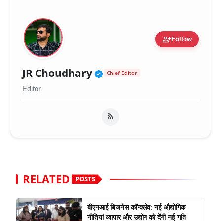
person_add
Follow
Verified Public Figure 
JR Choudhary
Chief Editor
Editor
RELATED
POSTS
बीएनआई बिजनेस कॉन्क्लेव: नई औद्योगिक
नीतियां व्यापार और उद्योग को देंगी नई गति