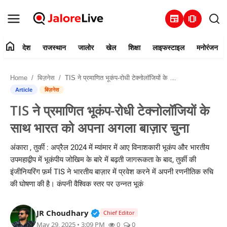
newspaper
amp_stories
home
देश
राजस्थान
जालोर
खेल
शिक्षा
लाइफस्टाइल
मनोरंजन
हमारे बारे में
Home
बिज़नेस
TIS ने प्रमाणित भूकंप-रोधी टेक्नोलॉजियों के साथ भारत को अपना अगला बाज़ार चुना
संपर्क करें
Article
बिज़नेस
TIS ने प्रमाणित भूकंप-रोधी टेक्नोलॉजियों के
देश
साथ भारत को अपना अगला बाज़ार चुना
राजस्थान
अंकारा , तुर्की : अप्रैल 2024 में म्यांमार में आए विनाशकारी भूकंप और भारतीय
उपमहाद्वीप में भूकंपीय जोखिम के बारे में बढ़ती जागरूकता के बाद, तुर्की की
जालोर
इंजीनियरिंग फ़र्म TIS ने भारतीय बाज़ार में प्रवेश करने में अपनी रणनीतिक रुचि
की घोषणा की है। कंपनी वैश्विक स्तर पर उन्नत भूकं
खेल
Verified Public Figure • 30 Mar, 2
JR Choudhary
शिक्षा
Chief Editor
May 29, 2025 • 3:09 PM
0
0