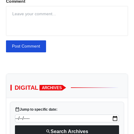
Comment
Post Comment
DIGITAL
ARCHIVES
calendar_today
Jump to specific date:
search
Search Archives