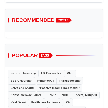
RECOMMENDED
POSTS
POPULAR
TAGS
Invertis University
LG Electronics
Mica
SBS University
ImmunoACT
Rural Economy
Shiva and Shakti
‘ Passive Income Role Model ’
Kansai Nerolac Paints
DRiV™
NCC
Dheeraj Manjheri
Viral Desai
Healthcare Aspirants
PW