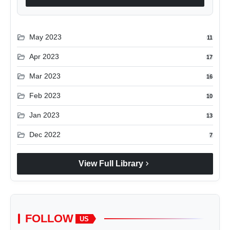
folder_open
May 2023
11
folder_open
Apr 2023
17
folder_open
Mar 2023
16
folder_open
Feb 2023
10
folder_open
Jan 2023
13
folder_open
Dec 2022
7
chevron_right
View Full Library
FOLLOW
US