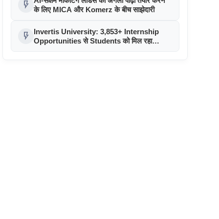
AI-सक्षम मार्केटिंग लीडर्स की अगली पीढ़ी तैयार करने
flash_on
के लिए MICA और Komerz के बीच साझेदारी
Invertis University: 3,853+ Internship
flash_on
Opportunities से Students को मिल रहा
Industry Exposure