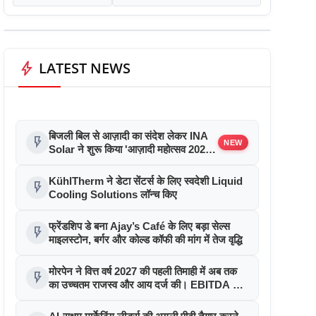
bolt
LATEST NEWS
बिजली बिल से आज़ादी का संदेश लेकर INA
flash_on
NEW
Solar ने शुरू किया 'आज़ादी महोत्सव 2026'
अभियान
KühlTherm ने डेटा सेंटर्स के लिए स्वदेशी Liquid
flash_on
Cooling Solutions लॉन्च किए
फ्रेंडशिप डे बना Ajay’s Café के लिए बड़ा सेल्स
flash_on
माइलस्टोन, बर्गर और कोल्ड कॉफी की मांग में तेज वृद्धि
मोरपेन ने वित्त वर्ष 2027 की पहली तिमाही में अब तक
flash_on
का उच्चतम राजस्व और आय दर्ज की। EBITDA में
207% और PAT में 394% की वृद्धि हुई। सीडीएमओ
कार्यक्रम ने पुरंतया व्यावसायीक चरण में प्रवेश किया