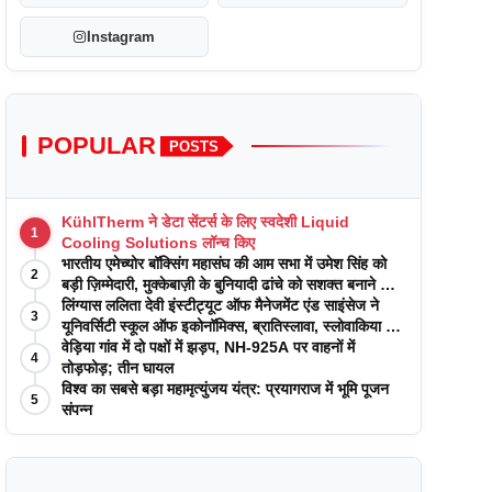
Instagram
POPULAR
POSTS
KühlTherm ने डेटा सेंटर्स के लिए स्वदेशी Liquid
1
Cooling Solutions लॉन्च किए
भारतीय एमेच्योर बॉक्सिंग महासंघ की आम सभा में उमेश सिंह को
2
बड़ी ज़िम्मेदारी, मुक्केबाज़ी के बुनियादी ढांचे को सशक्त बनाने का
वादा
लिंग्यास ललिता देवी इंस्टीट्यूट ऑफ मैनेजमेंट एंड साइंसेज ने
3
यूनिवर्सिटी स्कूल ऑफ इकोनॉमिक्स, ब्रातिस्लावा, स्लोवाकिया के
साथ अकादमिक पत्रिकाओं में प्रकाशन रणनीतियों पर एक
वेड़िया गांव में दो पक्षों में झड़प, NH-925A पर वाहनों में
4
दिवसीय कार्यशाला का आयोजन किया
तोड़फोड़; तीन घायल
विश्व का सबसे बड़ा महामृत्युंजय यंत्र: प्रयागराज में भूमि पूजन
5
संपन्न