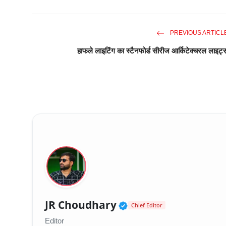
PREVIOUS ARTICL
हाफले लाइटिंग का स्टैनफोर्ड सीरीज आर्किटेक्चरल लाइट्
Verified Public Fig
JR Choudhary
Chief Editor
Editor