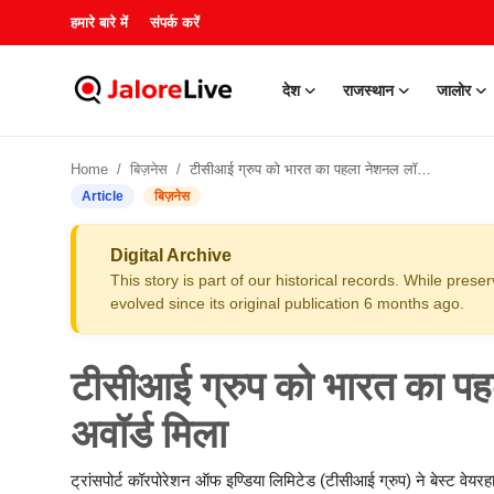
हमारे बारे में
संपर्क करें
देश
राजस्थान
जालोर
हमारे बारे में
Home
बिज़नेस
टीसीआई ग्रुप को भारत का पहला नेशनल लॉजिस्टिक्स एक्सीलेंसी अवॉर्ड मिला
संपर्क करें
Article
बिज़नेस
देश
Digital Archive
This story is part of our historical records. While pres
राजस्थान
evolved since its original publication 6 months ago.
जालोर
टीसीआई ग्रुप को भारत का पहल
खेल
अवॉर्ड मिला
शिक्षा
ट्रांसपोर्ट कॉरपोरेशन ऑफ इण्डिया लिमिटेड (टीसीआई ग्रुप) ने बेस्ट वेयरहा