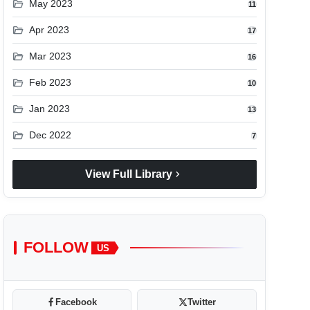
folder_open
May 2023
11
folder_open
Apr 2023
17
folder_open
Mar 2023
16
folder_open
Feb 2023
10
folder_open
Jan 2023
13
folder_open
Dec 2022
7
chevron_right
View Full Library
FOLLOW
US
Facebook
Twitter