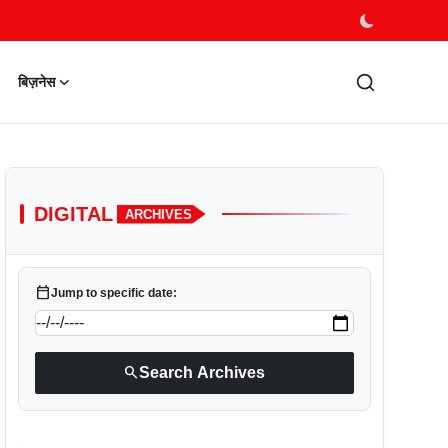
बिज़नेस
DIGITAL
ARCHIVES
calendar_today
Jump to specific date:
search
Search Archives