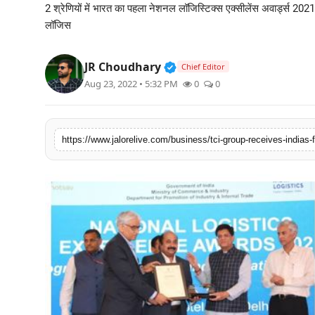
2 श्रेणियों में भारत का पहला नेशनल लॉजिस्टिक्स एक्सीलेंस अवार्ड्स 2
लाइफस्टाइल
लॉजिस
मनोरंजन
Verified Public Figure • 3
JR Choudhary
Chief Editor
Aug 23, 2022 • 5:32 PM
0
0
तकनीक
विशेष
https://www.jalorelive.com/business/tci-group-receives-indias-f
बिज़नेस