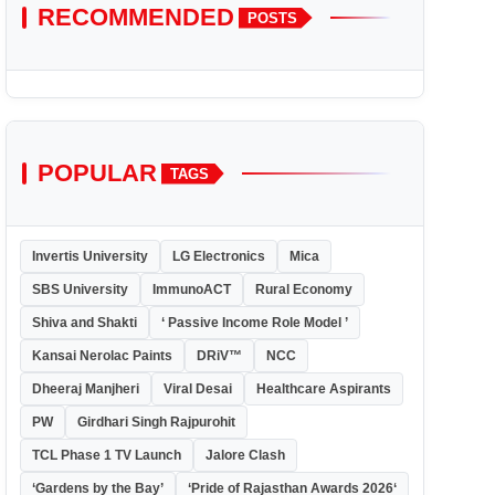
RECOMMENDED
POSTS
POPULAR
TAGS
Invertis University
LG Electronics
Mica
SBS University
ImmunoACT
Rural Economy
Shiva and Shakti
‘ Passive Income Role Model ’
Kansai Nerolac Paints
DRiV™
NCC
Dheeraj Manjheri
Viral Desai
Healthcare Aspirants
PW
Girdhari Singh Rajpurohit
TCL Phase 1 TV Launch
Jalore Clash
‘Gardens by the Bay’
‘Pride of Rajasthan Awards 2026‘