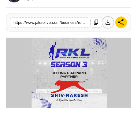
लाइफस्टाइल
download
share
content_copy
मनोरंजन
https://www.jalorelive.com/business/real-kabaddi-season-3-is-joined-by-shiv
तकनीक
विशेष
बिज़नेस