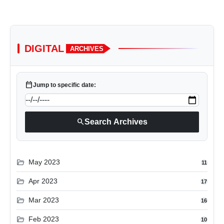
DIGITAL
ARCHIVES
calendar_today
Jump to specific date:
search
Search Archives
folder_open
May 2023
11
folder_open
Apr 2023
17
folder_open
Mar 2023
16
folder_open
Feb 2023
10