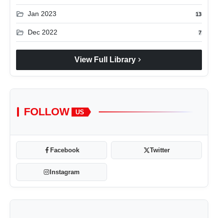
folder_open
Jan 2023
13
folder_open
Dec 2022
7
chevron_right
View Full Library
FOLLOW
US
Facebook
Twitter
Instagram