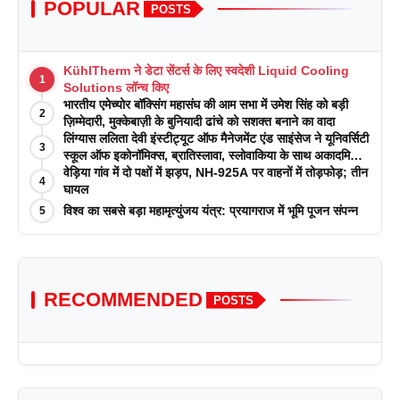
POPULAR
POSTS
KühlTherm ने डेटा सेंटर्स के लिए स्वदेशी Liquid Cooling
1
Solutions लॉन्च किए
भारतीय एमेच्योर बॉक्सिंग महासंघ की आम सभा में उमेश सिंह को बड़ी
2
ज़िम्मेदारी, मुक्केबाज़ी के बुनियादी ढांचे को सशक्त बनाने का वादा
लिंग्यास ललिता देवी इंस्टीट्यूट ऑफ मैनेजमेंट एंड साइंसेज ने यूनिवर्सिटी
3
स्कूल ऑफ इकोनॉमिक्स, ब्रातिस्लावा, स्लोवाकिया के साथ अकादमिक
पत्रिकाओं में प्रकाशन रणनीतियों पर एक दिवसीय कार्यशाला का
वेड़िया गांव में दो पक्षों में झड़प, NH-925A पर वाहनों में तोड़फोड़; तीन
4
आयोजन किया
घायल
विश्व का सबसे बड़ा महामृत्युंजय यंत्र: प्रयागराज में भूमि पूजन संपन्न
5
RECOMMENDED
POSTS