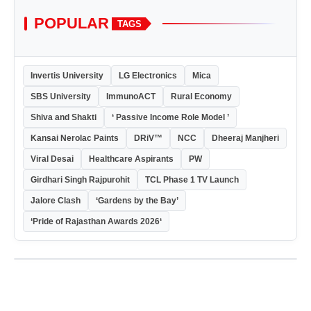
POPULAR
TAGS
Invertis University
LG Electronics
Mica
SBS University
ImmunoACT
Rural Economy
Shiva and Shakti
‘ Passive Income Role Model ’
Kansai Nerolac Paints
DRiV™
NCC
Dheeraj Manjheri
Viral Desai
Healthcare Aspirants
PW
Girdhari Singh Rajpurohit
TCL Phase 1 TV Launch
Jalore Clash
‘Gardens by the Bay’
‘Pride of Rajasthan Awards 2026‘