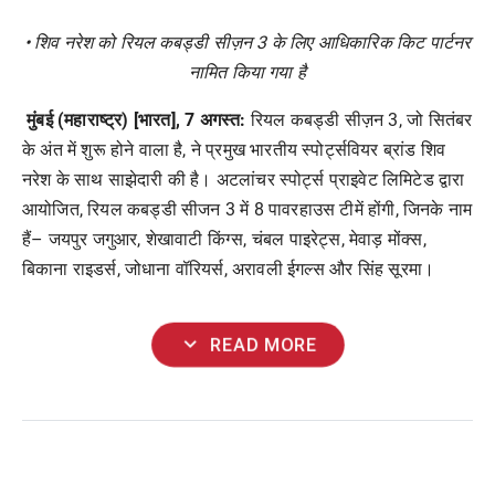
•
शिव
नरेश
को
रियल
कबड्डी
सीज़न
3
के
लिए
आधिकारिक
किट
पार्टनर
नामित
किया
गया
है
मुंबई
(
महाराष्ट्र
) [
भारत
], 7
अगस्त
:
रियल
कबड्डी
सीज़न
3,
जो
सितंबर
के
अंत
में
शुरू
होने
वाला
है
,
ने
प्रमुख
भारतीय
स्पोर्ट्सवियर
ब्रांड
शिव
नरेश
के
साथ
साझेदारी
की
है।
अटलांचर
स्पोर्ट्स
प्राइवेट
लिमिटेड
द्वारा
आयोजित
,
रियल
कबड्डी
सीजन
3
में
8
पावरहाउस
टीमें
होंगी
,
जिनके
नाम
हैं
–
जयपुर
जगुआर
,
शेखावाटी
किंग्स
,
चंबल
पाइरेट्स
,
मेवाड़
मोंक्स
,
बिकाना
राइडर्स
,
जोधाना
वॉरियर्स
,
अरावली
ईगल्स
और
सिंह
सूरमा।
expand_more
READ MORE