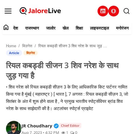
newspaper
amp_stories
home
देश
राजस्थान
जालोर
खेल
शिक्षा
लाइफस्टाइल
मनोरंजन
हमारे बारे में
Home
बिज़नेस
रियल कबड्डी सीजन 3 शिव नरेश के साथ जुड़ गया है
संपर्क करें
Article
बिज़नेस
रियल कबड्डी सीजन 3 शिव नरेश के साथ
देश
जुड़ गया है
राजस्थान
• शिव नरेश को रियल कबड्डी सीज़न 3 के लिए आधिकारिक किट पार्टनर नामित
किया गया है मुंबई ( महाराष्ट्र ) [ भारत ], 7 अगस्त : रियल कबड्डी सीज़न 3, जो
जालोर
सितंबर के अंत में शुरू होने वाला है , ने प्रमुख भारतीय स्पोर्ट्सवियर ब्रांड शिव
नरेश के साथ साझेदारी की है। अटलांचर स्पोर्ट्स प्राइवेट
खेल
Verified Public Figure • 30 Mar, 2
JR Choudhary
शिक्षा
Chief Editor
Aug 7, 2023 • 4:32 PM
1
0