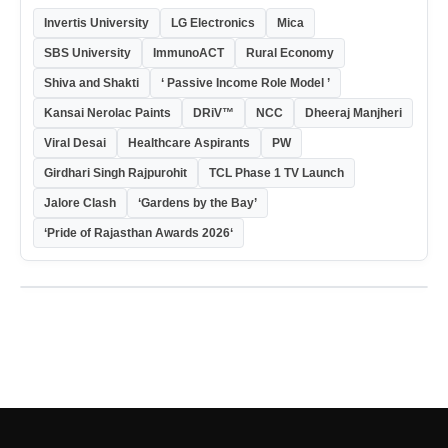
Invertis University
LG Electronics
Mica
SBS University
ImmunoACT
Rural Economy
Shiva and Shakti
‘ Passive Income Role Model ’
Kansai Nerolac Paints
DRiV™
NCC
Dheeraj Manjheri
Viral Desai
Healthcare Aspirants
PW
Girdhari Singh Rajpurohit
TCL Phase 1 TV Launch
Jalore Clash
‘Gardens by the Bay’
‘Pride of Rajasthan Awards 2026‘