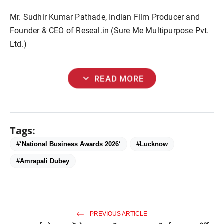
Mr. Sudhir Kumar Pathade, Indian Film Producer and
Founder & CEO of Reseal.in (Sure Me Multipurpose Pvt.
Ltd.)
expand_more
READ MORE
Tags:
#‘National Business Awards 2026‘
#Lucknow
#Amrapali Dubey
PREVIOUS ARTICLE