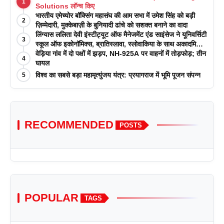
1
Solutions लॉन्च किए
भारतीय एमेच्योर बॉक्सिंग महासंघ की आम सभा में उमेश सिंह को बड़ी
2
ज़िम्मेदारी, मुक्केबाज़ी के बुनियादी ढांचे को सशक्त बनाने का वादा
लिंग्यास ललिता देवी इंस्टीट्यूट ऑफ मैनेजमेंट एंड साइंसेज ने यूनिवर्सिटी
3
स्कूल ऑफ इकोनॉमिक्स, ब्रातिस्लावा, स्लोवाकिया के साथ अकादमिक
पत्रिकाओं में प्रकाशन रणनीतियों पर एक दिवसीय कार्यशाला का
वेड़िया गांव में दो पक्षों में झड़प, NH-925A पर वाहनों में तोड़फोड़; तीन
4
आयोजन किया
घायल
विश्व का सबसे बड़ा महामृत्युंजय यंत्र: प्रयागराज में भूमि पूजन संपन्न
5
RECOMMENDED
POSTS
POPULAR
TAGS