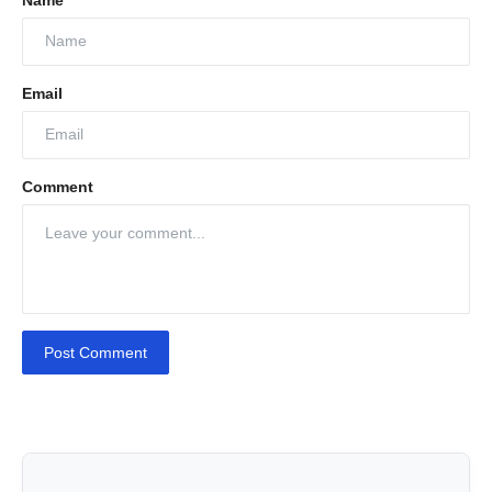
Name
Email
Comment
Post Comment