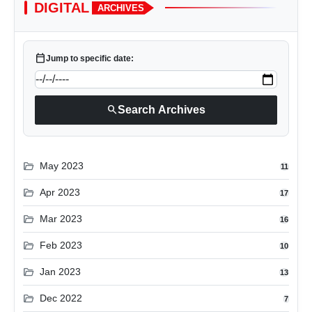
DIGITAL
ARCHIVES
calendar_today
Jump to specific date:
search
Search Archives
folder_open
May 2023
11
folder_open
Apr 2023
17
folder_open
Mar 2023
16
folder_open
Feb 2023
10
folder_open
Jan 2023
13
folder_open
Dec 2022
7