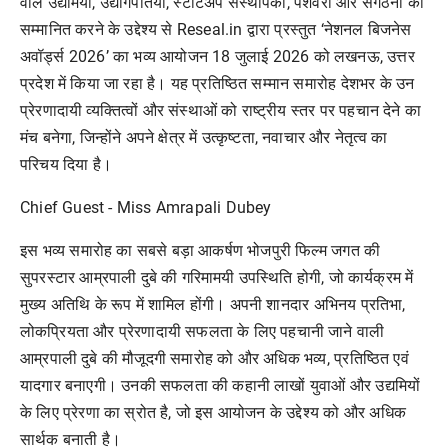
वाले
उद्यमियों
,
उद्योगपतियों
,
स्टार्टअप
संस्थापकों
,
पेशेवरों
और
संगठनों
को
सम्मानित
करने
के
उद्देश्य
से
Reseal.in
द्वारा
प्रस्तुत
‘
नेशनल
बिजनेस
अवॉर्ड्स
2026’
का
भव्य
आयोजन
18
जुलाई
2026
को
लखनऊ
,
उत्तर
प्रदेश
में
किया
जा
रहा
है
।
यह
प्रतिष्ठित
सम्मान
समारोह
देशभर
के
उन
प्रेरणादायी
व्यक्तित्वों
और
संस्थाओं
को
राष्ट्रीय
स्तर
पर
पहचान
देने
का
मंच
बनेगा
,
जिन्होंने
अपने
क्षेत्र
में
उत्कृष्टता
,
नवाचार
और
नेतृत्व
का
परिचय
दिया
है
।
Chief Guest - Miss Amrapali Dubey
इस
भव्य
समारोह
का
सबसे
बड़ा
आकर्षण
भोजपुरी
फिल्म
जगत
की
सुपरस्टार
आम्रपाली
दुबे
की
गरिमामयी
उपस्थिति
होगी
,
जो
कार्यक्रम
में
मुख्य
अतिथि
के
रूप
में
शामिल
होंगी
।
अपनी
शानदार
अभिनय
प्रतिभा
,
लोकप्रियता
और
प्रेरणादायी
सफलता
के
लिए
पहचानी
जाने
वाली
आम्रपाली
दुबे
की
मौजूदगी
समारोह
को
और
अधिक
भव्य
,
प्रतिष्ठित
एवं
यादगार
बनाएगी
।
उनकी
सफलता
की
कहानी
लाखों
युवाओं
और
उद्यमियों
के
लिए
प्रेरणा
का
स्रोत
है
,
जो
इस
आयोजन
के
उद्देश्य
को
और
अधिक
सार्थक
बनाती
है
।