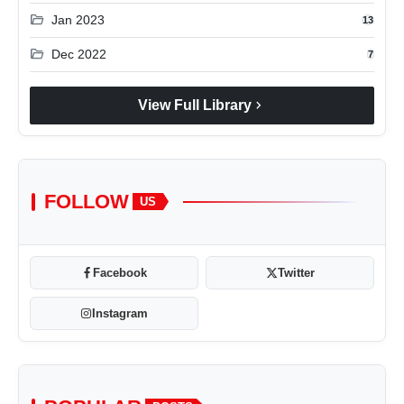
folder_open
Jan 2023
13
folder_open
Dec 2022
7
chevron_right
View Full Library
FOLLOW
US
Facebook
Twitter
Instagram