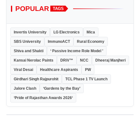
POPULAR
TAGS
Invertis University
LG Electronics
Mica
SBS University
ImmunoACT
Rural Economy
Shiva and Shakti
‘ Passive Income Role Model ’
Kansai Nerolac Paints
DRiV™
NCC
Dheeraj Manjheri
Viral Desai
Healthcare Aspirants
PW
Girdhari Singh Rajpurohit
TCL Phase 1 TV Launch
Jalore Clash
‘Gardens by the Bay’
‘Pride of Rajasthan Awards 2026‘