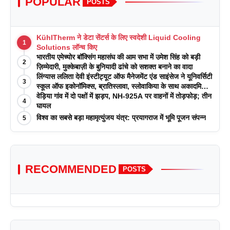
POPULAR
POSTS
KühlTherm ने डेटा सेंटर्स के लिए स्वदेशी Liquid Cooling
1
Solutions लॉन्च किए
भारतीय एमेच्योर बॉक्सिंग महासंघ की आम सभा में उमेश सिंह को बड़ी
2
ज़िम्मेदारी, मुक्केबाज़ी के बुनियादी ढांचे को सशक्त बनाने का वादा
लिंग्यास ललिता देवी इंस्टीट्यूट ऑफ मैनेजमेंट एंड साइंसेज ने यूनिवर्सिटी
3
स्कूल ऑफ इकोनॉमिक्स, ब्रातिस्लावा, स्लोवाकिया के साथ अकादमिक
पत्रिकाओं में प्रकाशन रणनीतियों पर एक दिवसीय कार्यशाला का
वेड़िया गांव में दो पक्षों में झड़प, NH-925A पर वाहनों में तोड़फोड़; तीन
4
आयोजन किया
घायल
विश्व का सबसे बड़ा महामृत्युंजय यंत्र: प्रयागराज में भूमि पूजन संपन्न
5
RECOMMENDED
POSTS