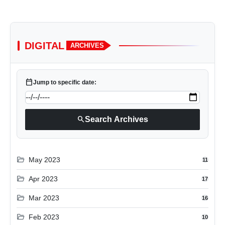
DIGITAL
ARCHIVES
calendar_today
Jump to specific date:
search
Search Archives
folder_open
May 2023
11
folder_open
Apr 2023
17
folder_open
Mar 2023
16
folder_open
Feb 2023
10