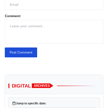
Comment
Post Comment
DIGITAL
ARCHIVES
calendar_today
Jump to specific date: