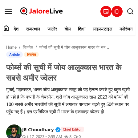
newspaper
amp_stories
home
देश
राजस्थान
जालोर
खेल
शिक्षा
लाइफस्टाइल
मनोरंजन
हमारे बारे में
Home
बिज़नेस
फोर्ब्स की सूची में जोय आलुक्कास भारत के सबसे अमीर ज्वेलर
संपर्क करें
Article
बिज़नेस
फोर्ब्स की सूची में जोय आलुक्कास भारत के
देश
सबसे अमीर ज्वेलर
राजस्थान
मुम्बई, महाराष्ट्र, भारत जोय आलुक्कास समूह को यह ऐलान करते हुए बहुत खुशी
हो रही है कि कंपनी के चेयरमैन, श्री जोय आलुक्कास साल 2023 की फोर्ब्स की
जालोर
100 सबसे अमीर भारतीयों की सूची में लगातार पायदान चढ़ते हुए 50वें स्थान पर
पहुँच गए हैं। इस प्रतिष्ठित सूची में भारत के एकमात्र ज्वेलर हो
खेल
Verified Public Figure • 30 Mar, 2
JR Choudhary
शिक्षा
Chief Editor
Oct 17, 2023 • 2:55 AM
8
0