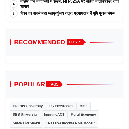
पत्रिकाओं में प्रकाशन रणनीतियों पर एक दिवसीय कार्यशाला का
वेड़िया गांव में दो पक्षों में झड़प, NH-925A पर वाहनों में तोड़फोड़; तीन
4
आयोजन किया
घायल
विश्व का सबसे बड़ा महामृत्युंजय यंत्र: प्रयागराज में भूमि पूजन संपन्न
5
RECOMMENDED
POSTS
POPULAR
TAGS
Invertis University
LG Electronics
Mica
SBS University
ImmunoACT
Rural Economy
Shiva and Shakti
‘ Passive Income Role Model ’