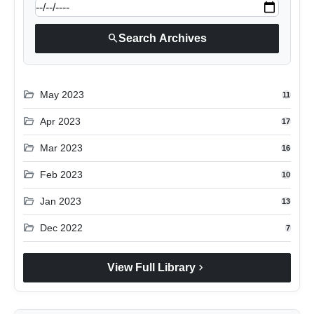
search
Search Archives
folder_open
May 2023
11
folder_open
Apr 2023
17
folder_open
Mar 2023
16
folder_open
Feb 2023
10
folder_open
Jan 2023
13
folder_open
Dec 2022
7
chevron_right
View Full Library