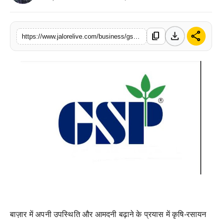
लाइफस्टाइल
download
share
content_copy
मनोरंजन
https://www.jalorelive.com/business/gsp-crop-science-to-grow-earnings
तकनीक
विशेष
बिज़नेस
बाज़ार में अपनी उपस्थिति और आमदनी बढ़ाने के प्रयास में कृषि-रसायन