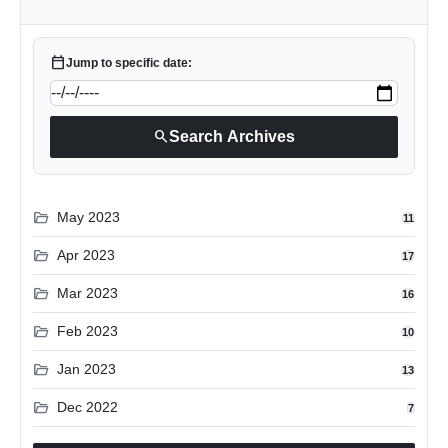
calendar_today
Jump to specific date:
search
Search Archives
folder_open
May 2023
11
folder_open
Apr 2023
17
folder_open
Mar 2023
16
folder_open
Feb 2023
10
folder_open
Jan 2023
13
folder_open
Dec 2022
7