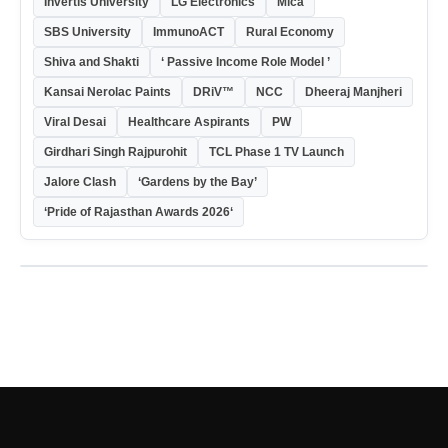
Invertis University
LG Electronics
Mica
SBS University
ImmunoACT
Rural Economy
Shiva and Shakti
‘ Passive Income Role Model ’
Kansai Nerolac Paints
DRiV™
NCC
Dheeraj Manjheri
Viral Desai
Healthcare Aspirants
PW
Girdhari Singh Rajpurohit
TCL Phase 1 TV Launch
Jalore Clash
‘Gardens by the Bay’
‘Pride of Rajasthan Awards 2026‘