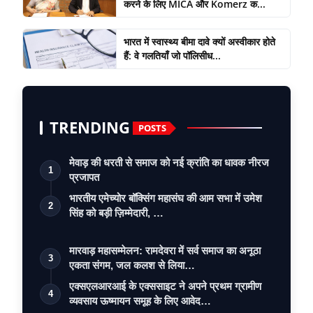
करने के लिए MICA और Komerz क...
भारत में स्वास्थ्य बीमा दावे क्यों अस्वीकार होते
हैं: वे गलतियाँ जो पॉलिसीध...
TRENDING
POSTS
मेवाड़ की धरती से समाज को नई क्रांति का धावक नीरज
1
प्रजापत
भारतीय एमेच्योर बॉक्सिंग महासंघ की आम सभा में उमेश
2
सिंह को बड़ी ज़िम्मेदारी, …
मारवाड़ महासम्मेलन: रामदेवरा में सर्व समाज का अनूठा
3
एकता संगम, जल कलश से लिया…
एक्सएलआरआई के एक्ससाइट ने अपने प्रथम ग्रामीण
4
व्यवसाय ऊष्मायन समूह के लिए आवेद…