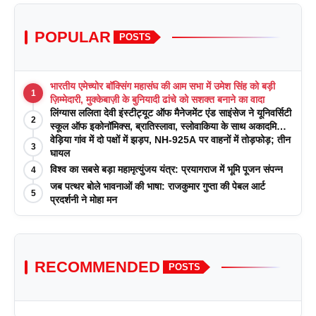
POPULAR
POSTS
भारतीय एमेच्योर बॉक्सिंग महासंघ की आम सभा में उमेश सिंह को बड़ी
1
ज़िम्मेदारी, मुक्केबाज़ी के बुनियादी ढांचे को सशक्त बनाने का वादा
लिंग्यास ललिता देवी इंस्टीट्यूट ऑफ मैनेजमेंट एंड साइंसेज ने यूनिवर्सिटी
2
स्कूल ऑफ इकोनॉमिक्स, ब्रातिस्लावा, स्लोवाकिया के साथ अकादमिक
पत्रिकाओं में प्रकाशन रणनीतियों पर एक दिवसीय कार्यशाला का
वेड़िया गांव में दो पक्षों में झड़प, NH-925A पर वाहनों में तोड़फोड़; तीन
3
आयोजन किया
घायल
विश्व का सबसे बड़ा महामृत्युंजय यंत्र: प्रयागराज में भूमि पूजन संपन्न
4
जब पत्थर बोले भावनाओं की भाषा: राजकुमार गुप्ता की पेबल आर्ट
5
प्रदर्शनी ने मोहा मन
RECOMMENDED
POSTS