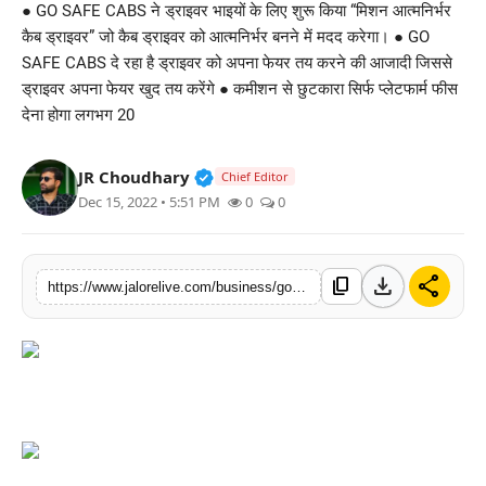
● GO SAFE CABS ने ड्राइवर भाइयों के लिए शुरू किया “मिशन आत्मनिर्भर
लाइफस्टाइल
कैब ड्राइवर” जो कैब ड्राइवर को आत्मनिर्भर बनने में मदद करेगा। ● GO
SAFE CABS दे रहा है ड्राइवर को अपना फेयर तय करने की आजादी जिससे
मनोरंजन
ड्राइवर अपना फेयर खुद तय करेंगे ● कमीशन से छुटकारा सिर्फ प्लेटफार्म फीस
देना होगा लगभग 20
तकनीक
Verified Public Figure • 30 Mar, 2
JR Choudhary
Chief Editor
विशेष
Dec 15, 2022 • 5:51 PM
0
0
बिज़नेस
download
share
content_copy
https://www.jalorelive.com/business/go-safe-cabs-launches-mission