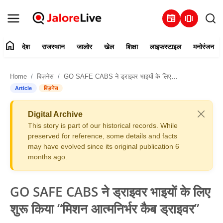
newspaper
amp_stories
home
देश
राजस्थान
जालोर
खेल
शिक्षा
लाइफस्टाइल
मनोरंजन
हमारे बारे में
Home
बिज़नेस
GO SAFE CABS ने ड्राइवर भाइयों के लिए शुरू किया “मिशन आत्मनिर्भर कैब ड्राइवर”
संपर्क करें
Article
बिज़नेस
देश
Digital Archive
This story is part of our historical records. While
राजस्थान
preserved for reference, some details and facts
may have evolved since its original publication 6
months ago.
जालोर
खेल
GO SAFE CABS ने ड्राइवर भाइयों के लिए
शुरू किया “मिशन आत्मनिर्भर कैब ड्राइवर”
शिक्षा