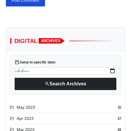
Post Comment
DIGITAL
ARCHIVES
calendar_today
Jump to specific date:
search
Search Archives
folder_open
May 2023
11
folder_open
Apr 2023
17
folder_open
Mar 2023
16