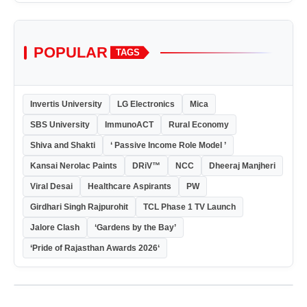
POPULAR
TAGS
Invertis University
LG Electronics
Mica
SBS University
ImmunoACT
Rural Economy
Shiva and Shakti
‘ Passive Income Role Model ’
Kansai Nerolac Paints
DRiV™
NCC
Dheeraj Manjheri
Viral Desai
Healthcare Aspirants
PW
Girdhari Singh Rajpurohit
TCL Phase 1 TV Launch
Jalore Clash
‘Gardens by the Bay’
‘Pride of Rajasthan Awards 2026‘