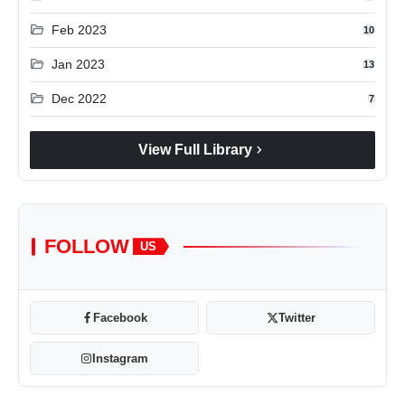
folder_open
Feb 2023
10
folder_open
Jan 2023
13
folder_open
Dec 2022
7
chevron_right
View Full Library
FOLLOW
US
Facebook
Twitter
Instagram